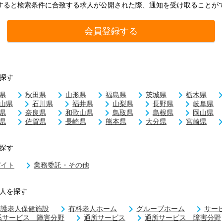
すると検索条件に合致する求人が公開された際、通知を受け取ることが
会員登録する
探す
県
秋田県
山形県
福島県
茨城県
栃木県
山県
石川県
福井県
山梨県
長野県
岐阜県
県
奈良県
和歌山県
鳥取県
島根県
岡山県
県
佐賀県
長崎県
熊本県
大分県
宮崎県
探す
バイト
業務委託・その他
人を探す
介護老人保健施設
有料老人ホーム
グループホーム
サー
系サービス 障害分野
通所サービス
通所サービス 障害分野