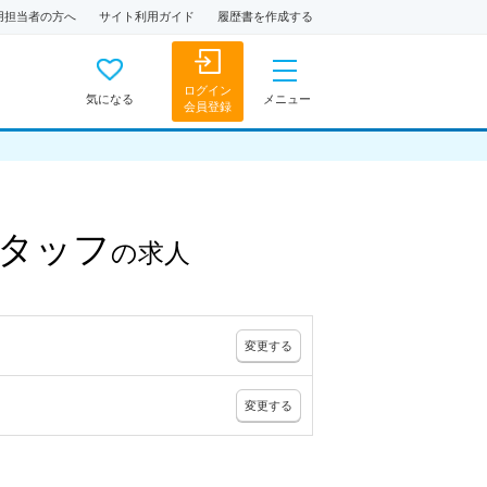
用担当者の方へ
サイト利用ガイド
履歴書を作成する
ログイン
気になる
メニュー
会員登録
タッフ
の
求人
変更
する
変更
する