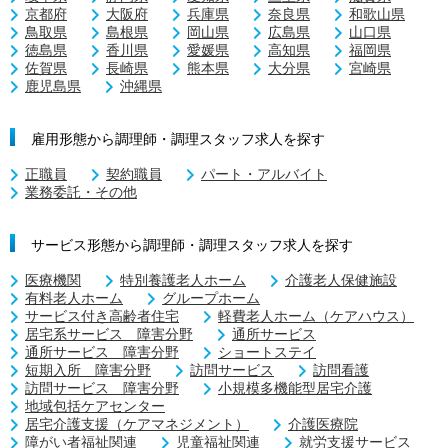
京都府
大阪府
兵庫県
奈良県
和歌山県
鳥取県
島根県
岡山県
広島県
山口県
徳島県
香川県
愛媛県
高知県
福岡県
佐賀県
長崎県
熊本県
大分県
宮崎県
鹿児島県
沖縄県
雇用形態から調理師・調理スタッフ求人を探す
正職員
契約職員
パート・アルバイト
業務委託・その他
サービス形態から調理師・調理スタッフ求人を探す
医療機関
特別養護老人ホーム
介護老人保健施設
有料老人ホーム
グループホーム
サービス付き高齢者住宅
軽費老人ホーム（ケアハウス）
居宅系サービス 障害分野
通所サービス
通所サービス 障害分野
ショートステイ
短期入所 障害分野
訪問サービス
訪問看護
訪問サービス 障害分野
小規模多機能型居宅介護
地域包括ケアセンター
居宅介護支援（ケアマネジメント）
介護医療院
障がい者福祉関連
児童福祉関連
就労支援サービス