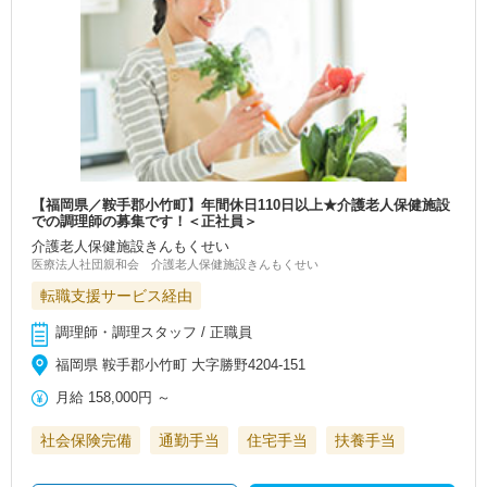
【福岡県／鞍手郡小竹町】年間休日110日以上★介護老人保健施設
での調理師の募集です！＜正社員＞
介護老人保健施設きんもくせい
医療法人社団親和会 介護老人保健施設きんもくせい
転職支援サービス経由
調理師・調理スタッフ / 正職員
福岡県 鞍手郡小竹町 大字勝野4204-151
月給
158,000円
～
社会保険完備
通勤手当
住宅手当
扶養手当