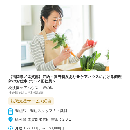
【福岡県／遠賀郡】昇給・賞与制度あり◆ケアハウスにおける調理
師のお仕事です♪＜正社員＞
松快園ケアハウス 豊の里
社会福祉法人福祉松快園
転職支援サービス経由
調理師・調理スタッフ / 正職員
福岡県 遠賀郡水巻町 吉田南2-9-1
月給
163,000円
～
180,000円