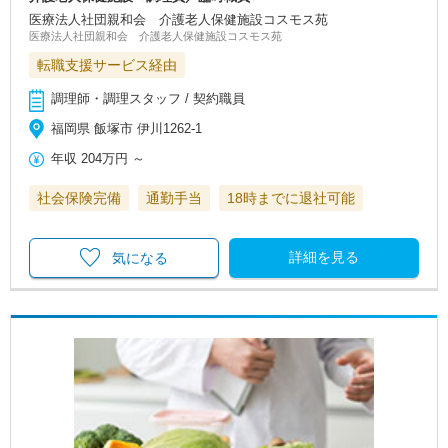
医療法人社団親和会 介護老人保健施設コスモス苑
医療法人社団親和会 介護老人保健施設コスモス苑
転職支援サービス経由
調理師・調理スタッフ / 契約職員
福岡県 飯塚市 伊川1262-1
年収
204万円
～
社会保険完備
通勤手当
18時までに退社可能
詳細を見る
気になる