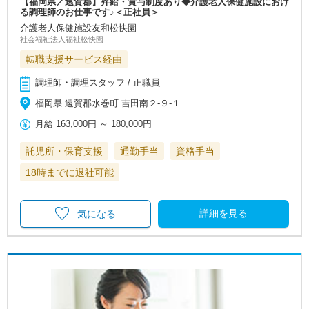
【福岡県／遠賀郡】昇給・賞与制度あり◆介護老人保健施設におけ
る調理師のお仕事です♪＜正社員＞
介護老人保健施設友和松快園
社会福祉法人福祉松快園
転職支援サービス経由
調理師・調理スタッフ / 正職員
福岡県 遠賀郡水巻町 吉田南２-９-１
月給
163,000円
～
180,000円
託児所・保育支援
通勤手当
資格手当
18時までに退社可能
詳細を見る
気になる