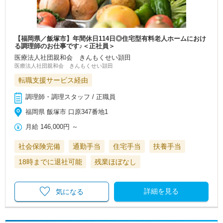
【福岡県／飯塚市】年間休日114日◎住宅型有料老人ホームにおけ
る調理師のお仕事です♪＜正社員＞
医療法人社団親和会 きんもくせい頴田
医療法人社団親和会 きんもくせい頴田
転職支援サービス経由
調理師・調理スタッフ / 正職員
福岡県 飯塚市 口原347番地1
月給
146,000円
～
社会保険完備
通勤手当
住宅手当
扶養手当
18時までに退社可能
残業ほぼなし
詳細を見る
気になる