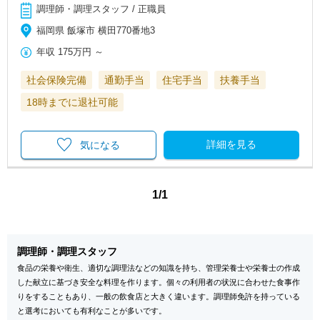
調理師・調理スタッフ / 正職員
福岡県 飯塚市 横田770番地3
年収
175万円
～
社会保険完備
通勤手当
住宅手当
扶養手当
18時までに退社可能
詳細を見る
気になる
1/1
調理師・調理スタッフ
食品の栄養や衛生、適切な調理法などの知識を持ち、管理栄養士や栄養士の作成
した献立に基づき安全な料理を作ります。個々の利用者の状況に合わせた食事作
りをすることもあり、一般の飲食店と大きく違います。調理師免許を持っている
と選考においても有利なことが多いです。