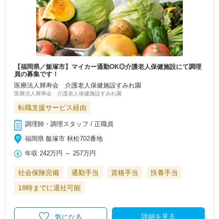
【福岡県／飯塚市】マイカー通勤OK◎介護老人保健施設にて調理
員の募集です！
医療法人輝寿会 介護老人保健施設すみれ園
医療法人輝寿会 介護老人保健施設すみれ園
転職支援サービス経由
調理師・調理スタッフ / 正職員
福岡県 飯塚市 秋松702番地
年収
242万円
～
257万円
社会保険完備
通勤手当
資格手当
扶養手当
18時までに退社可能
詳細を見る
気になる