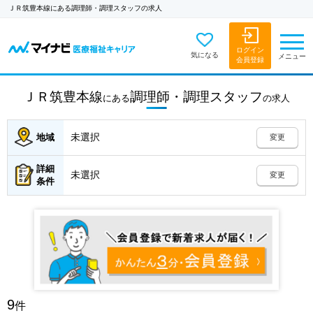
ＪＲ筑豊本線にある調理師・調理スタッフの求人
ログイン
気になる
メニュー
会員登録
ＪＲ筑豊本線
調理師・調理スタッフ
にある
の
求人
未選択
地域
変更
詳細
未選択
変更
条件
9
件