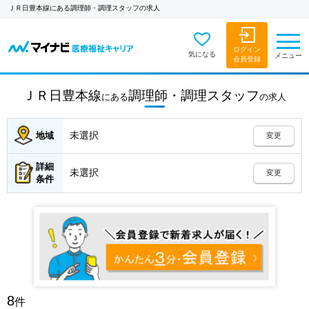
ＪＲ日豊本線にある調理師・調理スタッフの求人
ログイン
気になる
メニュー
会員登録
ＪＲ日豊本線
調理師・調理スタッフ
にある
の
求人
未選択
地域
変更
詳細
未選択
変更
条件
8
件