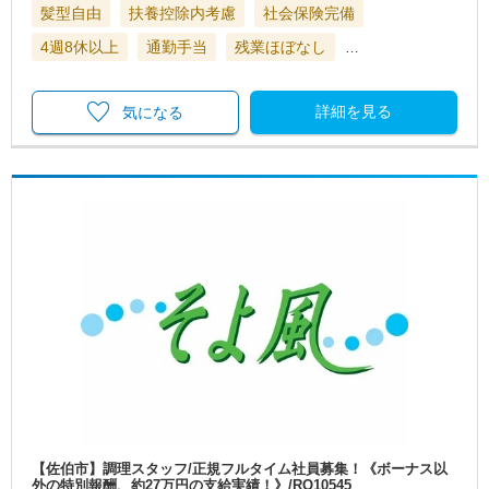
髪型自由
扶養控除内考慮
社会保険完備
4週8休以上
通勤手当
残業ほぼなし
…
詳細を見る
気になる
【佐伯市】調理スタッフ/正規フルタイム社員募集！《ボーナス以
外の特別報酬、約27万円の支給実績！》/RO10545