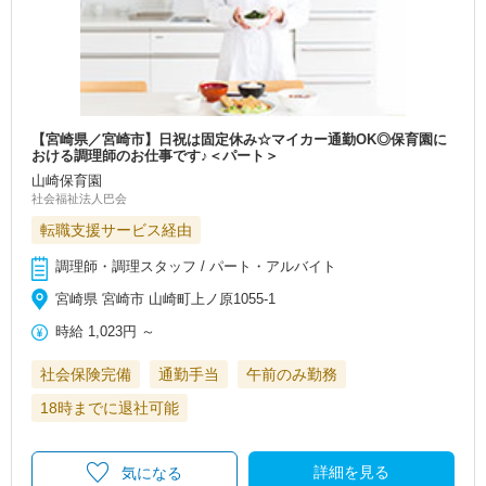
【宮崎県／宮崎市】日祝は固定休み☆マイカー通勤OK◎保育園に
おける調理師のお仕事です♪＜パート＞
山崎保育園
社会福祉法人巴会
転職支援サービス経由
調理師・調理スタッフ / パート・アルバイト
宮崎県 宮崎市 山崎町上ノ原1055-1
時給
1,023円
～
社会保険完備
通勤手当
午前のみ勤務
18時までに退社可能
詳細を見る
気になる