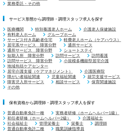
業務委託・その他
サービス形態から調理師・調理スタッフ求人を探す
医療機関
特別養護老人ホーム
介護老人保健施設
有料老人ホーム
グループホーム
サービス付き高齢者住宅
軽費老人ホーム（ケアハウス）
居宅系サービス 障害分野
通所サービス
通所サービス 障害分野
ショートステイ
短期入所 障害分野
訪問サービス
訪問看護
訪問サービス 障害分野
小規模多機能型居宅介護
地域包括ケアセンター
居宅介護支援（ケアマネジメント）
介護医療院
障がい者福祉関連
児童福祉関連
就労支援サービス
障害児入所サービス
相談サービス
保育関連施設
その他
保有資格から調理師・調理スタッフ求人を探す
普通自動車免許一種
実務者研修（ホームヘルパー1級）
初任者研修（ホームヘルパー2級）
介護福祉士
社会福祉士
管理栄養士
栄養士
調理師
普通自動車免許二種
職業訓練指導員