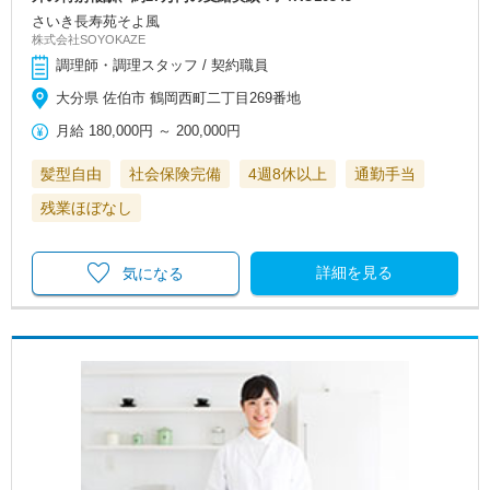
さいき長寿苑そよ風
株式会社SOYOKAZE
調理師・調理スタッフ / 契約職員
大分県 佐伯市 鶴岡西町二丁目269番地
月給
180,000円
～
200,000円
髪型自由
社会保険完備
4週8休以上
通勤手当
残業ほぼなし
詳細を見る
気になる