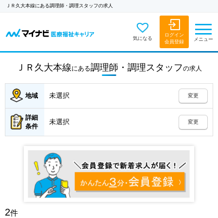
ＪＲ久大本線にある調理師・調理スタッフの求人
ログイン
気になる
メニュー
会員登録
ＪＲ久大本線
調理師・調理スタッフ
にある
の
求人
未選択
地域
変更
詳細
未選択
変更
条件
2
件