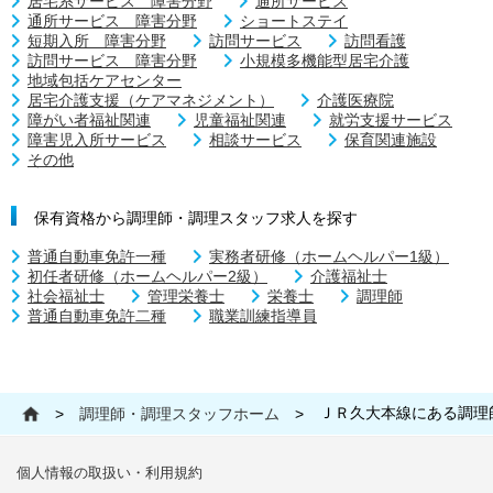
居宅系サービス 障害分野
通所サービス
通所サービス 障害分野
ショートステイ
短期入所 障害分野
訪問サービス
訪問看護
訪問サービス 障害分野
小規模多機能型居宅介護
地域包括ケアセンター
居宅介護支援（ケアマネジメント）
介護医療院
障がい者福祉関連
児童福祉関連
就労支援サービス
障害児入所サービス
相談サービス
保育関連施設
その他
保有資格から調理師・調理スタッフ求人を探す
普通自動車免許一種
実務者研修（ホームヘルパー1級）
初任者研修（ホームヘルパー2級）
介護福祉士
社会福祉士
管理栄養士
栄養士
調理師
普通自動車免許二種
職業訓練指導員
ＪＲ久大本線にある調理
>
調理師・調理スタッフホーム
>
個人情報の取扱い・利用規約