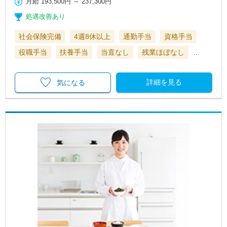
月給
193,500円
～
237,300円
処遇改善あり
社会保険完備
4週8休以上
通勤手当
資格手当
役職手当
扶養手当
当直なし
残業ほぼなし
…
詳細を見る
気になる