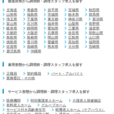
都道府県から調理師・調理スタッフ求人を探す
北海道
青森県
岩手県
宮城県
秋田県
山形県
福島県
茨城県
栃木県
群馬県
埼玉県
千葉県
東京都
神奈川県
新潟県
富山県
石川県
福井県
山梨県
長野県
岐阜県
静岡県
愛知県
三重県
滋賀県
京都府
大阪府
兵庫県
奈良県
和歌山県
鳥取県
島根県
岡山県
広島県
山口県
徳島県
香川県
愛媛県
高知県
福岡県
佐賀県
長崎県
熊本県
大分県
宮崎県
鹿児島県
沖縄県
雇用形態から調理師・調理スタッフ求人を探す
正職員
契約職員
パート・アルバイト
業務委託・その他
サービス形態から調理師・調理スタッフ求人を探す
医療機関
特別養護老人ホーム
介護老人保健施設
有料老人ホーム
グループホーム
サービス付き高齢者住宅
軽費老人ホーム（ケアハウス）