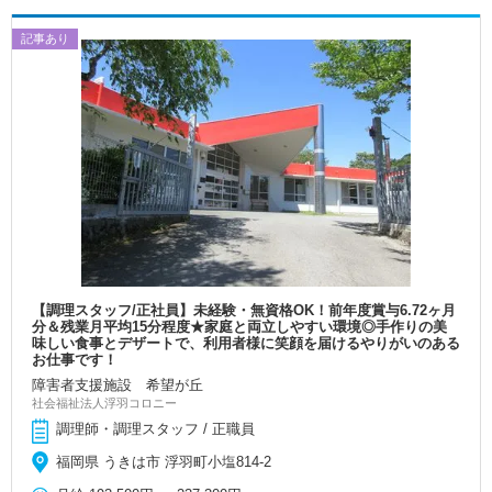
記事あり
【調理スタッフ/正社員】未経験・無資格OK！前年度賞与6.72ヶ月
分＆残業月平均15分程度★家庭と両立しやすい環境◎手作りの美
味しい食事とデザートで、利用者様に笑顔を届けるやりがいのある
お仕事です！
障害者支援施設 希望が丘
社会福祉法人浮羽コロニー
調理師・調理スタッフ / 正職員
福岡県 うきは市 浮羽町小塩814‐2