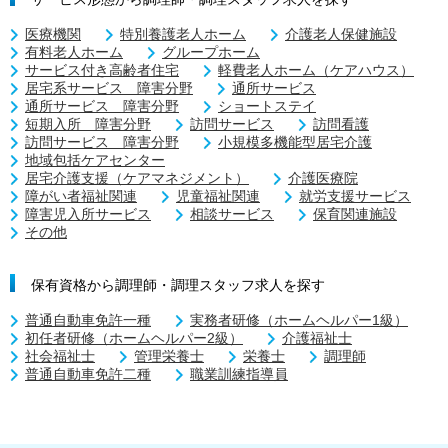
医療機関
特別養護老人ホーム
介護老人保健施設
有料老人ホーム
グループホーム
サービス付き高齢者住宅
軽費老人ホーム（ケアハウス）
居宅系サービス 障害分野
通所サービス
通所サービス 障害分野
ショートステイ
短期入所 障害分野
訪問サービス
訪問看護
訪問サービス 障害分野
小規模多機能型居宅介護
地域包括ケアセンター
居宅介護支援（ケアマネジメント）
介護医療院
障がい者福祉関連
児童福祉関連
就労支援サービス
障害児入所サービス
相談サービス
保育関連施設
その他
保有資格から調理師・調理スタッフ求人を探す
普通自動車免許一種
実務者研修（ホームヘルパー1級）
初任者研修（ホームヘルパー2級）
介護福祉士
社会福祉士
管理栄養士
栄養士
調理師
普通自動車免許二種
職業訓練指導員