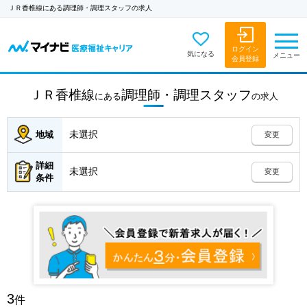
ＪＲ香椎線にある調理師・調理スタッフの求人
ログイン
気になる
メニュー
会員登録
ＪＲ香椎線
調理師・調理スタッフ
にある
の
求人
未選択
地域
変更
詳細
未選択
変更
条件
3
件