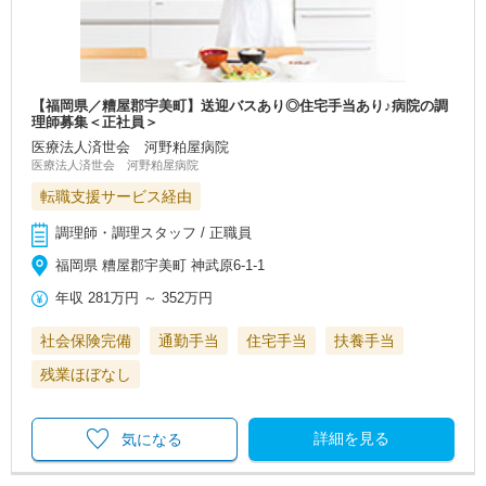
【福岡県／糟屋郡宇美町】送迎バスあり◎住宅手当あり♪病院の調
理師募集＜正社員＞
医療法人済世会 河野粕屋病院
医療法人済世会 河野粕屋病院
転職支援サービス経由
調理師・調理スタッフ / 正職員
福岡県 糟屋郡宇美町 神武原6-1-1
年収
281万円
～
352万円
社会保険完備
通勤手当
住宅手当
扶養手当
残業ほぼなし
詳細を見る
気になる