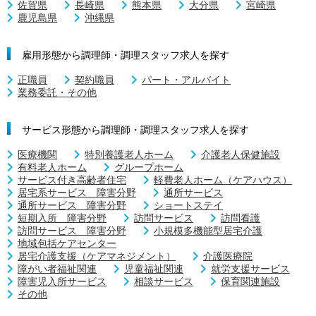
佐賀県
長崎県
熊本県
大分県
宮崎県
鹿児島県
沖縄県
雇用形態から調理師・調理スタッフ求人を探す
正職員
契約職員
パート・アルバイト
業務委託・その他
サービス形態から調理師・調理スタッフ求人を探す
医療機関
特別養護老人ホーム
介護老人保健施設
有料老人ホーム
グループホーム
サービス付き高齢者住宅
軽費老人ホーム（ケアハウス）
居宅系サービス 障害分野
通所サービス
通所サービス 障害分野
ショートステイ
短期入所 障害分野
訪問サービス
訪問看護
訪問サービス 障害分野
小規模多機能型居宅介護
地域包括ケアセンター
居宅介護支援（ケアマネジメント）
介護医療院
障がい者福祉関連
児童福祉関連
就労支援サービス
障害児入所サービス
相談サービス
保育関連施設
その他