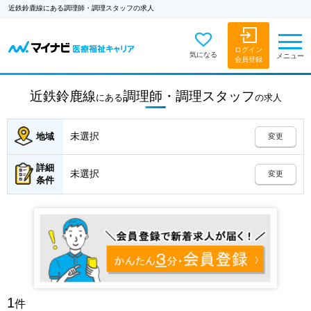
近鉄鈴鹿線にある調理師・調理スタッフの求人
ログイン
気になる
メニュー
会員登録
近鉄鈴鹿線
調理師・調理スタッフ
にある
の
求人
未選択
地域
変更
詳細
未選択
変更
条件
1
件