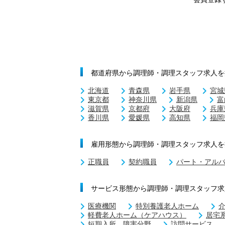
都道府県から調理師・調理スタッフ求人を
北海道
青森県
岩手県
宮城
東京都
神奈川県
新潟県
富
滋賀県
京都府
大阪府
兵庫
香川県
愛媛県
高知県
福岡
雇用形態から調理師・調理スタッフ求人を
正職員
契約職員
パート・アル
サービス形態から調理師・調理スタッフ求
医療機関
特別養護老人ホーム
軽費老人ホーム（ケアハウス）
居宅
短期入所 障害分野
訪問サービス