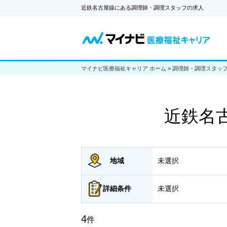
近鉄名古屋線にある調理師・調理スタッフの求人
マイナビ医療福祉キャリア ホーム
>
調理師・調理スタッ
近鉄名
地域
未選択
詳細
条件
未選択
4
件