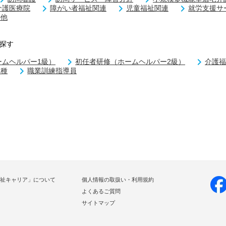
介護医療院
障がい者福祉関連
児童福祉関連
就労支援サ
の他
探す
ームヘルパー1級）
初任者研修（ホームヘルパー2級）
介護福
二種
職業訓練指導員
祉キャリア」について
個人情報の取扱い・利用規約
よくあるご質問
サイトマップ