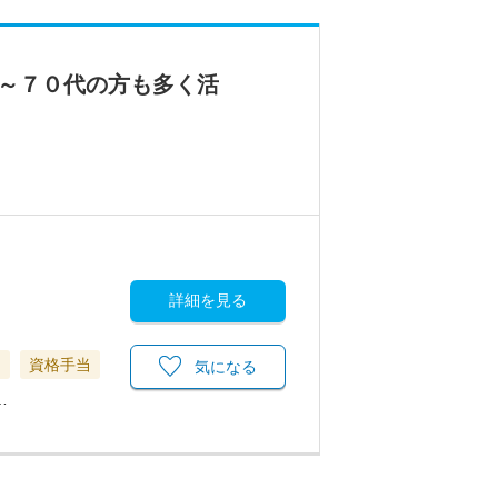
～７０代の方も多く活
詳細を見る
当
資格手当
気になる
…