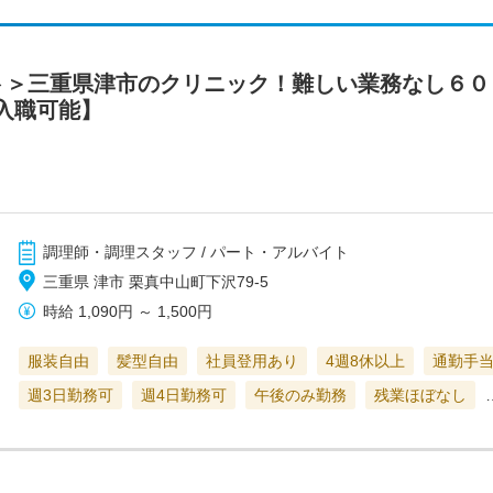
ト＞三重県津市のクリニック！難しい業務なし６０
入職可能】
調理師・調理スタッフ / パート・アルバイト
三重県 津市 栗真中山町下沢79‐5
時給
1,090円
～
1,500円
服装自由
髪型自由
社員登用あり
4週8休以上
通勤手
週3日勤務可
週4日勤務可
午後のみ勤務
残業ほぼなし