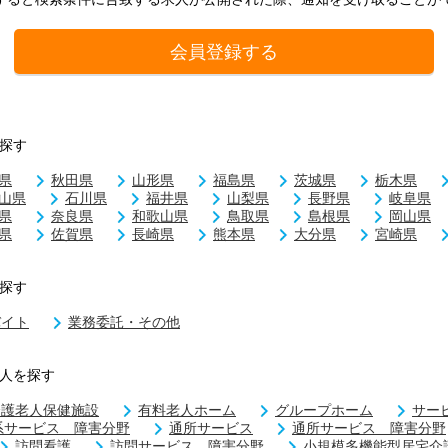
会員登録する
探す
県
秋田県
山形県
福島県
茨城県
栃木県
山県
石川県
福井県
山梨県
長野県
岐阜県
県
奈良県
和歌山県
鳥取県
島根県
岡山県
県
佐賀県
長崎県
熊本県
大分県
宮崎県
探す
バイト
業務委託・その他
人を探す
介護老人保健施設
有料老人ホーム
グループホーム
サー
系サービス 障害分野
通所サービス
通所サービス 障害分野
訪問看護
訪問サービス 障害分野
小規模多機能型居宅介