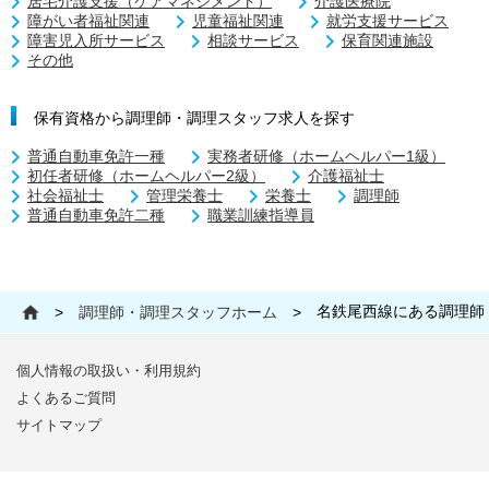
居宅介護支援（ケアマネジメント）
介護医療院
障がい者福祉関連
児童福祉関連
就労支援サービス
障害児入所サービス
相談サービス
保育関連施設
その他
保有資格から調理師・調理スタッフ求人を探す
普通自動車免許一種
実務者研修（ホームヘルパー1級）
初任者研修（ホームヘルパー2級）
介護福祉士
社会福祉士
管理栄養士
栄養士
調理師
普通自動車免許二種
職業訓練指導員
名鉄尾西線にある調理師
>
調理師・調理スタッフホーム
>
個人情報の取扱い・利用規約
よくあるご質問
サイトマップ