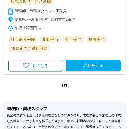
転職支援サービス経由
調理師・調理スタッフ / 正職員
愛知県 一宮市 明地字西阿古井1番地
年収
196万円
～
社会保険完備
通勤手当
住宅手当
扶養手当
18時までに退社可能
詳細を見る
気になる
1/1
調理師・調理スタッフ
食品の栄養や衛生、適切な調理法などの知識を持ち、管理栄養士や栄養士の作成
した献立に基づき安全な料理を作ります。個々の利用者の状況に合わせた食事作
りをすることもあり、一般の飲食店と大きく違います。調理師免許を持っている