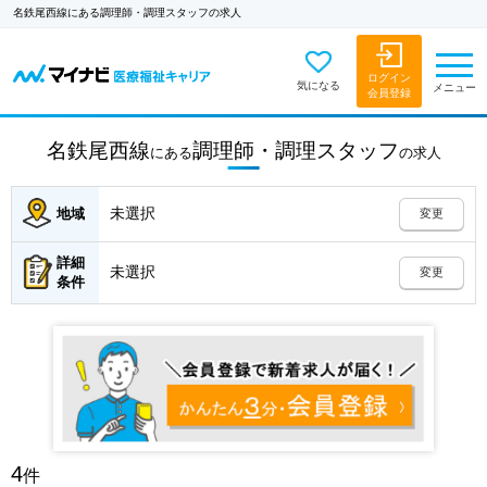
名鉄尾西線にある調理師・調理スタッフの求人
ログイン
気になる
メニュー
会員登録
名鉄尾西線
調理師・調理スタッフ
にある
の
求人
未選択
地域
変更
詳細
未選択
変更
条件
4
件