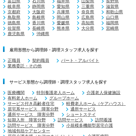
富山県
石川県
福井県
山梨県
長野県
岐阜県
静岡県
愛知県
三重県
滋賀県
京都府
大阪府
兵庫県
奈良県
和歌山県
鳥取県
島根県
岡山県
広島県
山口県
徳島県
香川県
愛媛県
高知県
福岡県
佐賀県
長崎県
熊本県
大分県
宮崎県
鹿児島県
沖縄県
雇用形態から調理師・調理スタッフ求人を探す
正職員
契約職員
パート・アルバイト
業務委託・その他
サービス形態から調理師・調理スタッフ求人を探す
医療機関
特別養護老人ホーム
介護老人保健施設
有料老人ホーム
グループホーム
サービス付き高齢者住宅
軽費老人ホーム（ケアハウス）
居宅系サービス 障害分野
通所サービス
通所サービス 障害分野
ショートステイ
短期入所 障害分野
訪問サービス
訪問看護
訪問サービス 障害分野
小規模多機能型居宅介護
地域包括ケアセンター