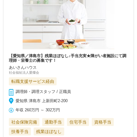
【愛知県／津島市】残業ほぼなし♪手当充実★障がい者施設にて調
理師・栄養士の募集です！
あいさんハウス
社会福祉法人愛燦会
転職支援サービス経由
調理師・調理スタッフ / 正職員
愛知県 津島市 上新田町2‐200
年収
260万円
～
302万円
社会保険完備
通勤手当
住宅手当
資格手当
扶養手当
残業ほぼなし