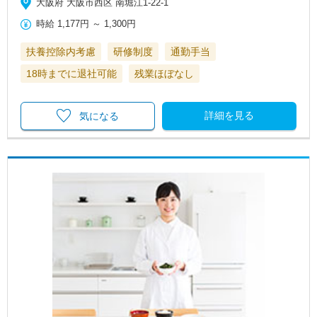
大阪府 大阪市西区 南堀江1-22-1
時給
1,177円
～
1,300円
扶養控除内考慮
研修制度
通勤手当
18時までに退社可能
残業ほぼなし
詳細を見る
気になる