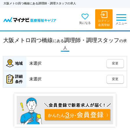
大阪メトロ四つ橋線にある調理師・調理スタッフの求人
ログイン
気になる
メニュー
会員登録
大阪メトロ四つ橋線
調理師・調理スタッフ
にある
の
求
人
未選択
地域
変更
詳細
未選択
変更
条件