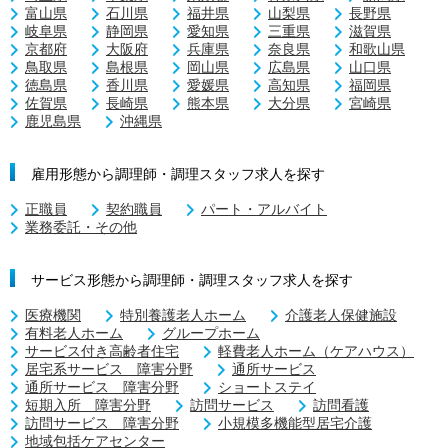
富山県
石川県
福井県
山梨県
長野県
岐阜県
静岡県
愛知県
三重県
滋賀県
京都府
大阪府
兵庫県
奈良県
和歌山県
鳥取県
島根県
岡山県
広島県
山口県
徳島県
香川県
愛媛県
高知県
福岡県
佐賀県
長崎県
熊本県
大分県
宮崎県
鹿児島県
沖縄県
雇用形態から調理師・調理スタッフ求人を探す
正職員
契約職員
パート・アルバイト
業務委託・その他
サービス形態から調理師・調理スタッフ求人を探す
医療機関
特別養護老人ホーム
介護老人保健施設
有料老人ホーム
グループホーム
サービス付き高齢者住宅
軽費老人ホーム（ケアハウス）
居宅系サービス 障害分野
通所サービス
通所サービス 障害分野
ショートステイ
短期入所 障害分野
訪問サービス
訪問看護
訪問サービス 障害分野
小規模多機能型居宅介護
地域包括ケアセンター