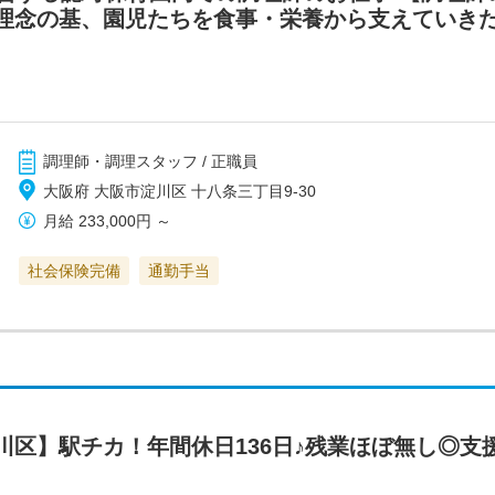
念の基、園児たちを食事・栄養から支えていきたい方
）
調理師・調理スタッフ / 正職員
大阪府 大阪市淀川区 十八条三丁目9-30
月給
233,000円
～
社会保険完備
通勤手当
川区】駅チカ！年間休日136日♪残業ほぼ無し◎支