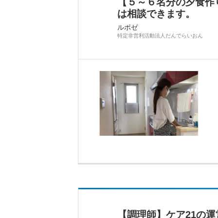
【５～６名分の夕食作
は相談できます。
ルポゼ
特定非営利活動法人だんでらいおん
【調理師】ケア21の