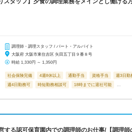
りスタッフ】夕食の調理業務をメインとし働ける
調理師・調理スタッフ / パート・アルバイト
大阪府 大阪市東住吉区 矢田五丁目９番８号
時給
1,330円
～
1,350円
社会保険完備
4週8休以上
通勤手当
資格手当
週3日勤
週4日勤務可
時短勤務相談可
18時までに退社可能
…
運営する認可保育園内での調理師のお仕事/【調理