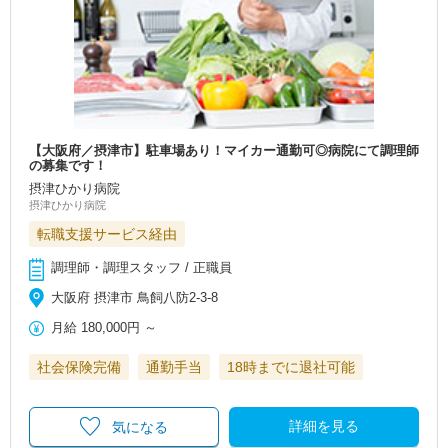
【大阪府／摂津市】駐車場あり！マイカー通勤可◎病院にて調理師
の募集です！
摂津ひかり病院
摂津ひかり病院
転職支援サービス経由
調理師・調理スタッフ / 正職員
大阪府 摂津市 鳥飼八防2-3-8
月給
180,000円
～
社会保険完備
通勤手当
18時までに退社可能
詳細を見る
気になる