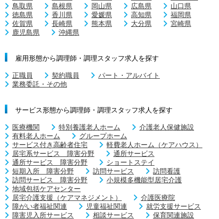
鳥取県
島根県
岡山県
広島県
山口県
徳島県
香川県
愛媛県
高知県
福岡県
佐賀県
長崎県
熊本県
大分県
宮崎県
鹿児島県
沖縄県
雇用形態から調理師・調理スタッフ求人を探す
正職員
契約職員
パート・アルバイト
業務委託・その他
サービス形態から調理師・調理スタッフ求人を探す
医療機関
特別養護老人ホーム
介護老人保健施設
有料老人ホーム
グループホーム
サービス付き高齢者住宅
軽費老人ホーム（ケアハウス）
居宅系サービス 障害分野
通所サービス
通所サービス 障害分野
ショートステイ
短期入所 障害分野
訪問サービス
訪問看護
訪問サービス 障害分野
小規模多機能型居宅介護
地域包括ケアセンター
居宅介護支援（ケアマネジメント）
介護医療院
障がい者福祉関連
児童福祉関連
就労支援サービス
障害児入所サービス
相談サービス
保育関連施設