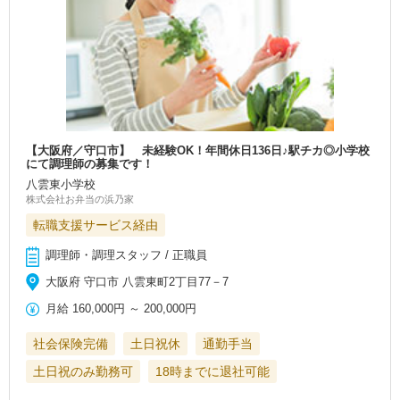
【大阪府／守口市】 未経験OK！年間休日136日♪駅チカ◎小学校
にて調理師の募集です！
八雲東小学校
株式会社お弁当の浜乃家
転職支援サービス経由
調理師・調理スタッフ / 正職員
大阪府 守口市 八雲東町2丁目77－7
月給
160,000円
～
200,000円
社会保険完備
土日祝休
通勤手当
土日祝のみ勤務可
18時までに退社可能