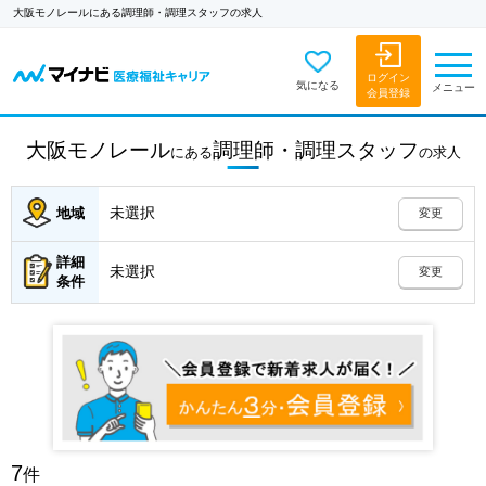
大阪モノレールにある調理師・調理スタッフの求人
ログイン
気になる
メニュー
会員登録
大阪モノレール
調理師・調理スタッフ
にある
の
求人
未選択
地域
変更
詳細
未選択
変更
条件
7
件