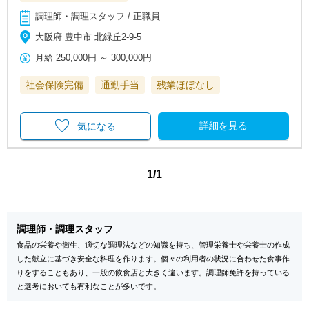
調理師・調理スタッフ / 正職員
大阪府 豊中市 北緑丘2-9-5
月給
250,000円
～
300,000円
社会保険完備
通勤手当
残業ほぼなし
詳細を見る
気になる
1/1
調理師・調理スタッフ
食品の栄養や衛生、適切な調理法などの知識を持ち、管理栄養士や栄養士の作成
した献立に基づき安全な料理を作ります。個々の利用者の状況に合わせた食事作
りをすることもあり、一般の飲食店と大きく違います。調理師免許を持っている
と選考においても有利なことが多いです。