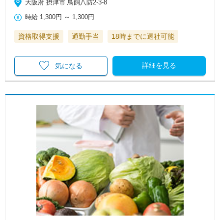
大阪府 摂津市 鳥飼八防2-3-8
時給
1,300円
～
1,300円
資格取得支援
通勤手当
18時までに退社可能
詳細を見る
気になる