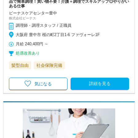
品で簡単調理！買い物不要！介護＋調理でスキルアップ◎やりがい
ある仕事
ビーナスケアセンター豊中
株式会社ビーナス
調理師・調理スタッフ / 正職員
大阪府 豊中市 桜の町2丁目1-6 ファヴォーレ1F
月給
240,400円
～
処遇改善あり
髪型自由
社会保険完備
詳細を見る
気になる