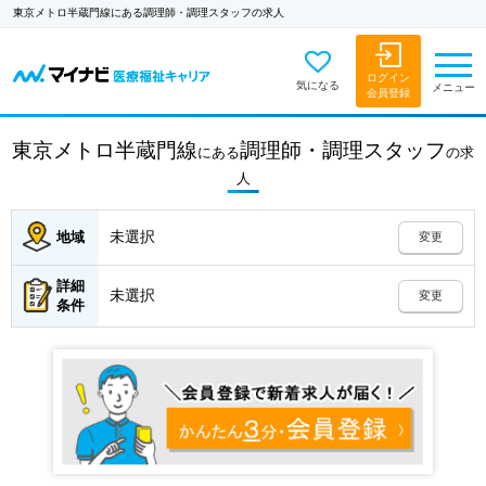
東京メトロ半蔵門線にある調理師・調理スタッフの求人
ログイン
気になる
メニュー
会員登録
東京メトロ半蔵門線
調理師・調理スタッフ
にある
の
求
人
未選択
地域
変更
詳細
未選択
変更
条件