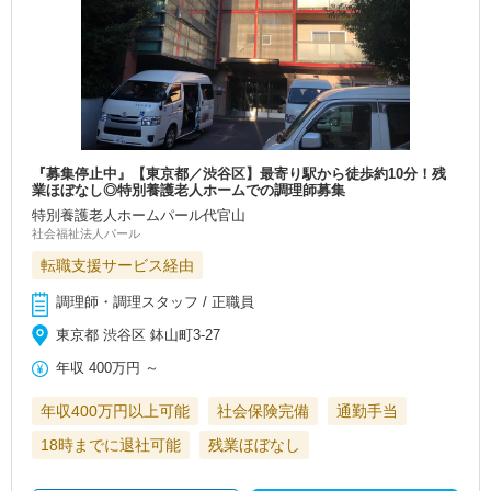
『募集停止中』【東京都／渋谷区】最寄り駅から徒歩約10分！残
業ほぼなし◎特別養護老人ホームでの調理師募集
特別養護老人ホームパール代官山
社会福祉法人パール
転職支援サービス経由
調理師・調理スタッフ / 正職員
東京都 渋谷区 鉢山町3-27
年収
400万円
～
年収400万円以上可能
社会保険完備
通勤手当
18時までに退社可能
残業ほぼなし