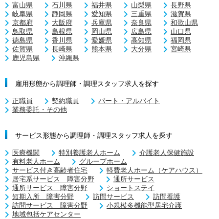
富山県
石川県
福井県
山梨県
長野県
岐阜県
静岡県
愛知県
三重県
滋賀県
京都府
大阪府
兵庫県
奈良県
和歌山県
鳥取県
島根県
岡山県
広島県
山口県
徳島県
香川県
愛媛県
高知県
福岡県
佐賀県
長崎県
熊本県
大分県
宮崎県
鹿児島県
沖縄県
雇用形態から調理師・調理スタッフ求人を探す
正職員
契約職員
パート・アルバイト
業務委託・その他
サービス形態から調理師・調理スタッフ求人を探す
医療機関
特別養護老人ホーム
介護老人保健施設
有料老人ホーム
グループホーム
サービス付き高齢者住宅
軽費老人ホーム（ケアハウス）
居宅系サービス 障害分野
通所サービス
通所サービス 障害分野
ショートステイ
短期入所 障害分野
訪問サービス
訪問看護
訪問サービス 障害分野
小規模多機能型居宅介護
地域包括ケアセンター