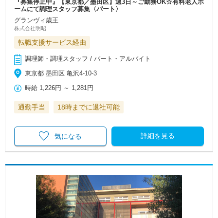
『募集停止中』【東京都／墨田区】週3日～ご勤務OK☆有料老人ホ
ームにて調理スタッフ募集〈パート〉
グランヴィ歳王
株式会社明昭
転職支援サービス経由
調理師・調理スタッフ / パート・アルバイト
東京都 墨田区 亀沢4-10-3
時給
1,226円
～
1,281円
通勤手当
18時までに退社可能
詳細を見る
気になる