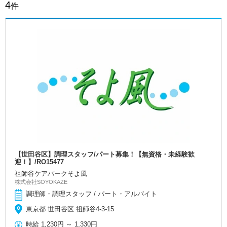
4
件
【世田谷区】調理スタッフ/パート募集！【無資格・未経験歓
迎！】/RO15477
祖師谷ケアパークそよ風
株式会社SOYOKAZE
調理師・調理スタッフ / パート・アルバイト
東京都 世田谷区 祖師谷4-3-15
時給
1,230円
～
1,330円