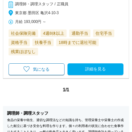
調理師・調理スタッフ / 正職員
東京都 墨田区 亀沢4-10-3
月給
193,000円
～
社会保険完備
4週8休以上
通勤手当
住宅手当
資格手当
扶養手当
18時までに退社可能
残業ほぼなし
詳細を見る
気になる
1/1
調理師・調理スタッフ
食品の栄養や衛生、適切な調理法などの知識を持ち、管理栄養士や栄養士の作成
した献立に基づき安全な料理を作ります。個々の利用者の状況に合わせた食事作
りをすることもあり、一般の飲食店と大きく違います。調理師免許を持っている