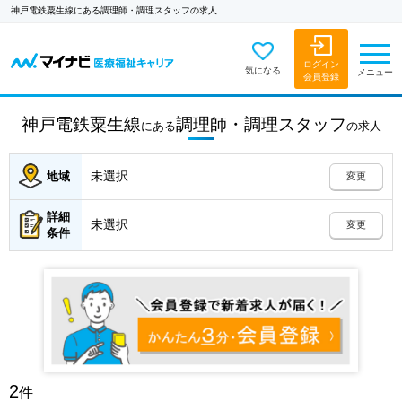
神戸電鉄粟生線にある調理師・調理スタッフの求人
ログイン
気になる
メニュー
会員登録
神戸電鉄粟生線
調理師・調理スタッフ
にある
の
求人
未選択
地域
変更
詳細
未選択
変更
条件
2
件