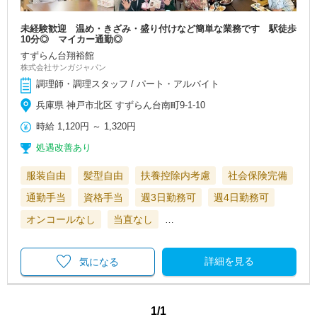
未経験歓迎 温め・きざみ・盛り付けなど簡単な業務です 駅徒歩
10分◎ マイカー通勤◎
すずらん台翔裕館
株式会社サンガジャパン
調理師・調理スタッフ / パート・アルバイト
兵庫県 神戸市北区 すずらん台南町9-1-10
時給
1,120円
～
1,320円
処遇改善あり
服装自由
髪型自由
扶養控除内考慮
社会保険完備
通勤手当
資格手当
週3日勤務可
週4日勤務可
オンコールなし
当直なし
…
詳細を見る
気になる
1/1