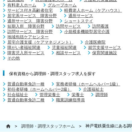
有料老人ホーム
グループホーム
サービス付き高齢者住宅
軽費老人ホーム（ケアハウス）
居宅系サービス 障害分野
通所サービス
通所サービス 障害分野
ショートステイ
短期入所 障害分野
訪問サービス
訪問看護
訪問サービス 障害分野
小規模多機能型居宅介護
地域包括ケアセンター
居宅介護支援（ケアマネジメント）
介護医療院
障がい者福祉関連
児童福祉関連
就労支援サービス
障害児入所サービス
相談サービス
保育関連施設
その他
保有資格から調理師・調理スタッフ求人を探す
普通自動車免許一種
実務者研修（ホームヘルパー1級）
初任者研修（ホームヘルパー2級）
介護福祉士
社会福祉士
管理栄養士
栄養士
調理師
普通自動車免許二種
職業訓練指導員
神戸電鉄粟生線にある調
>
調理師・調理スタッフホーム
>