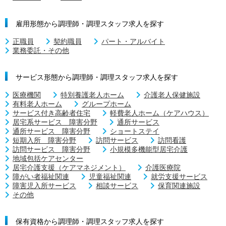
雇用形態から調理師・調理スタッフ求人を探す
正職員
契約職員
パート・アルバイト
業務委託・その他
サービス形態から調理師・調理スタッフ求人を探す
医療機関
特別養護老人ホーム
介護老人保健施設
有料老人ホーム
グループホーム
サービス付き高齢者住宅
軽費老人ホーム（ケアハウス）
居宅系サービス 障害分野
通所サービス
通所サービス 障害分野
ショートステイ
短期入所 障害分野
訪問サービス
訪問看護
訪問サービス 障害分野
小規模多機能型居宅介護
地域包括ケアセンター
居宅介護支援（ケアマネジメント）
介護医療院
障がい者福祉関連
児童福祉関連
就労支援サービス
障害児入所サービス
相談サービス
保育関連施設
その他
保有資格から調理師・調理スタッフ求人を探す