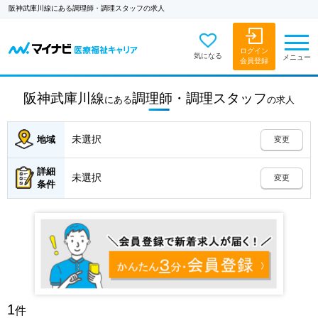
阪神武庫川線にある調理師・調理スタッフの求人
ログイン
気になる
メニュー
会員登録
阪神武庫川線
調理師・調理スタッフ
にある
の
求人
未選択
地域
変更
詳細
未選択
変更
条件
1
件