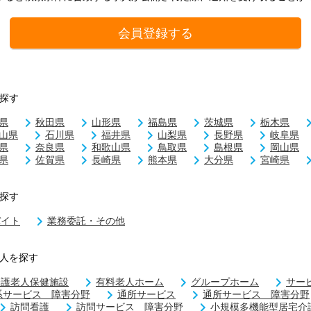
会員登録する
探す
県
秋田県
山形県
福島県
茨城県
栃木県
山県
石川県
福井県
山梨県
長野県
岐阜県
県
奈良県
和歌山県
鳥取県
島根県
岡山県
県
佐賀県
長崎県
熊本県
大分県
宮崎県
探す
バイト
業務委託・その他
人を探す
介護老人保健施設
有料老人ホーム
グループホーム
サー
系サービス 障害分野
通所サービス
通所サービス 障害分野
訪問看護
訪問サービス 障害分野
小規模多機能型居宅介