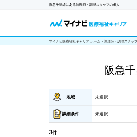
阪急千里線にある調理師・調理スタッフの求人
マイナビ医療福祉キャリア ホーム
>
調理師・調理スタッ
阪急千
地域
未選択
詳細
条件
未選択
3
件