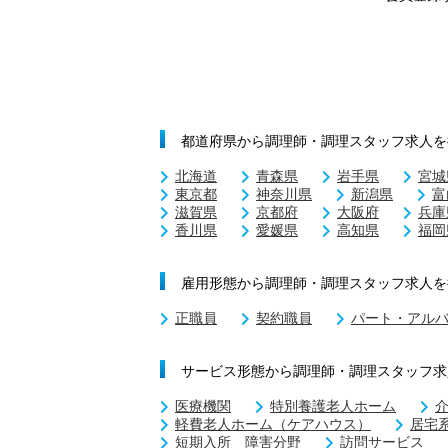
都道府県から調理師・調理スタッフ求人を
北海道
青森県
岩手県
宮城
東京都
神奈川県
新潟県
富
滋賀県
京都府
大阪府
兵庫
香川県
愛媛県
高知県
福岡
雇用形態から調理師・調理スタッフ求人を
正職員
契約職員
パート・アル
サービス形態から調理師・調理スタッフ求
医療機関
特別養護老人ホーム
軽費老人ホーム（ケアハウス）
居宅
短期入所 障害分野
訪問サービス