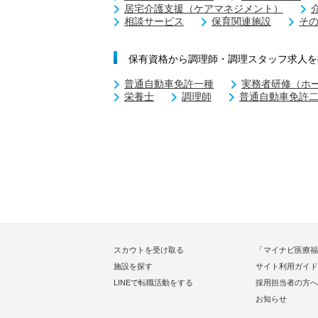
居宅介護支援（ケアマネジメント）
相談サービス
保育関連施設
そ
保有資格から調理師・調理スタッフ求人を
普通自動車免許一種
実務者研修（ホ
栄養士
調理師
普通自動車免許
スカウトを受け取る
「マイナビ医療福
施設を探す
サイト利用ガイド
LINEで転職活動をする
採用担当者の方へ
お知らせ