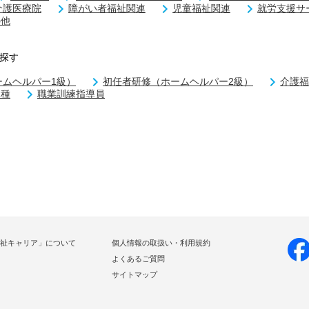
介護医療院
障がい者福祉関連
児童福祉関連
就労支援サ
の他
探す
ームヘルパー1級）
初任者研修（ホームヘルパー2級）
介護福
二種
職業訓練指導員
祉キャリア」について
個人情報の取扱い・利用規約
よくあるご質問
サイトマップ