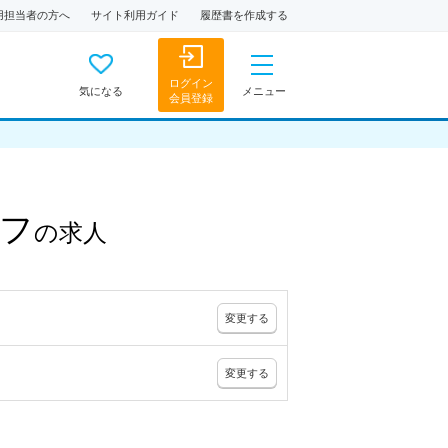
用担当者の方へ
サイト利用ガイド
履歴書を作成する
ログイン
気になる
メニュー
会員登録
フ
の
求人
変更
する
変更
する