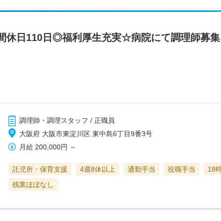
間休日110日◎福利厚生充実☆病院にて調理師募
調理師・調理スタッフ / 正職員
大阪府 大阪市東淀川区 東中島6丁目9番3号
月給
200,000円
～
託児所・保育支援
4週8休以上
通勤手当
役職手当
18
残業ほぼなし