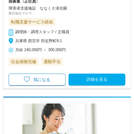
師募集〈正社員〉
障害者支援施設 ななくさ清光園
株式会社マルワ
転職支援サービス経由
調理師・調理スタッフ / 正職員
兵庫県 西宮市 田近野町8‐1
月給
240,000円
～
300,000円
社会保険完備
通勤手当
詳細を見る
気になる