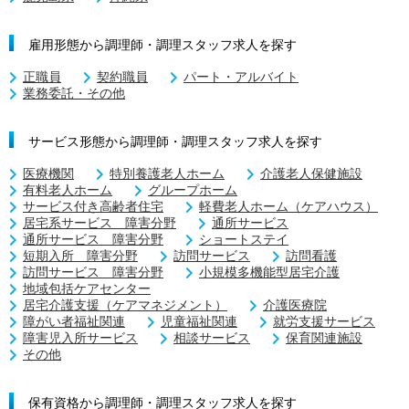
雇用形態から調理師・調理スタッフ求人を探す
正職員
契約職員
パート・アルバイト
業務委託・その他
サービス形態から調理師・調理スタッフ求人を探す
医療機関
特別養護老人ホーム
介護老人保健施設
有料老人ホーム
グループホーム
サービス付き高齢者住宅
軽費老人ホーム（ケアハウス）
居宅系サービス 障害分野
通所サービス
通所サービス 障害分野
ショートステイ
短期入所 障害分野
訪問サービス
訪問看護
訪問サービス 障害分野
小規模多機能型居宅介護
地域包括ケアセンター
居宅介護支援（ケアマネジメント）
介護医療院
障がい者福祉関連
児童福祉関連
就労支援サービス
障害児入所サービス
相談サービス
保育関連施設
その他
保有資格から調理師・調理スタッフ求人を探す