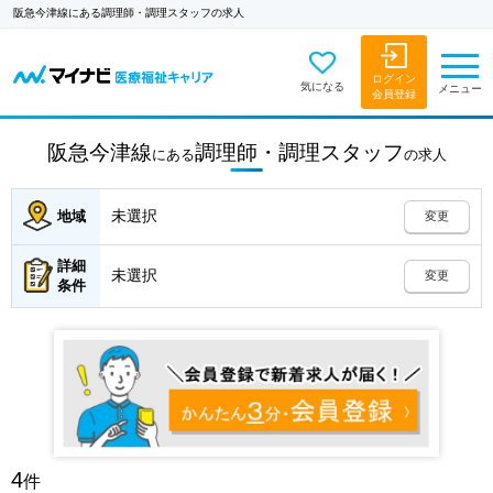
阪急今津線にある調理師・調理スタッフの求人
ログイン
気になる
メニュー
会員登録
阪急今津線
調理師・調理スタッフ
にある
の
求人
未選択
地域
変更
詳細
未選択
変更
条件
4
件