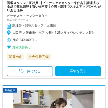
調理スタッフ／正社員 【ビーナスケアセンター東住吉】調理済み
食品で簡単調理！買い物不要！介護＋調理でスキルアップ◎やりが
いある仕事
ビーナスケアセンター東住吉
株式会社ビーナス
調理師・調理スタッフ / 正職員
大阪府 大阪市東住吉区 今川4-4-25スライヴレジデンス1階
月給
240,400円
～
処遇改善あり
髪型自由
社会保険完備
詳細を見る
気になる
動画あり