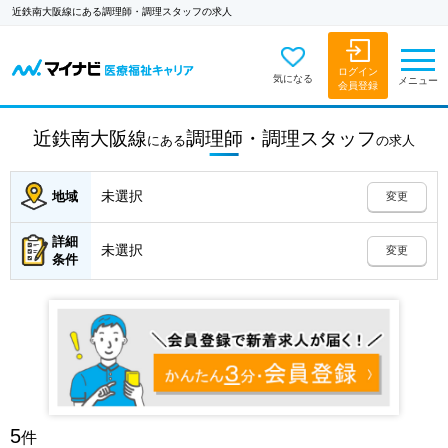
近鉄南大阪線にある調理師・調理スタッフの求人
ログイン
気になる
メニュー
会員登録
近鉄南大阪線
調理師・調理スタッフ
にある
の
求人
未選択
地域
変更
詳細
未選択
変更
条件
5
件