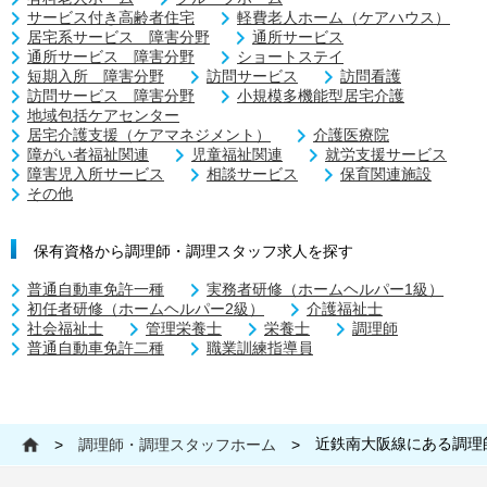
サービス付き高齢者住宅
軽費老人ホーム（ケアハウス）
居宅系サービス 障害分野
通所サービス
通所サービス 障害分野
ショートステイ
短期入所 障害分野
訪問サービス
訪問看護
訪問サービス 障害分野
小規模多機能型居宅介護
地域包括ケアセンター
居宅介護支援（ケアマネジメント）
介護医療院
障がい者福祉関連
児童福祉関連
就労支援サービス
障害児入所サービス
相談サービス
保育関連施設
その他
保有資格から調理師・調理スタッフ求人を探す
普通自動車免許一種
実務者研修（ホームヘルパー1級）
初任者研修（ホームヘルパー2級）
介護福祉士
社会福祉士
管理栄養士
栄養士
調理師
普通自動車免許二種
職業訓練指導員
近鉄南大阪線にある調理
>
調理師・調理スタッフホーム
>