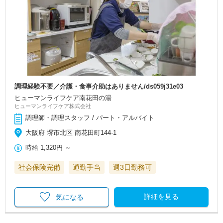
調理経験不要／介護・食事介助はありません/ds059j31e03
ヒューマンライフケア南花田の湯
ヒューマンライフケア株式会社
調理師・調理スタッフ / パート・アルバイト
大阪府 堺市北区 南花田町144-1
時給
1,320円
～
社会保険完備
通勤手当
週3日勤務可
詳細を見る
気になる