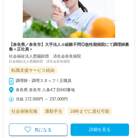
【奈良県／奈良市】大手法人☆経験不問◎急性期病院にて調理師募
集＜正社員＞
社会福祉法人恩賜財団 済生会奈良病院
社会福祉法人恩賜財団 済生会奈良病院
転職支援サービス経由
調理師・調理スタッフ / 正職員
奈良県 奈良市 八条4丁目643番地
月給
172,000円
～
237,000円
社会保険完備
通勤手当
18時までに退社可能
詳細を見る
気になる