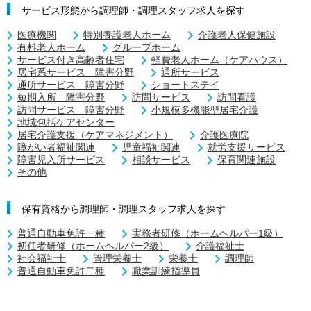
サービス形態から調理師・調理スタッフ求人を探す
医療機関
特別養護老人ホーム
介護老人保健施設
有料老人ホーム
グループホーム
サービス付き高齢者住宅
軽費老人ホーム（ケアハウス）
居宅系サービス 障害分野
通所サービス
通所サービス 障害分野
ショートステイ
短期入所 障害分野
訪問サービス
訪問看護
訪問サービス 障害分野
小規模多機能型居宅介護
地域包括ケアセンター
居宅介護支援（ケアマネジメント）
介護医療院
障がい者福祉関連
児童福祉関連
就労支援サービス
障害児入所サービス
相談サービス
保育関連施設
その他
保有資格から調理師・調理スタッフ求人を探す
普通自動車免許一種
実務者研修（ホームヘルパー1級）
初任者研修（ホームヘルパー2級）
介護福祉士
社会福祉士
管理栄養士
栄養士
調理師
普通自動車免許二種
職業訓練指導員