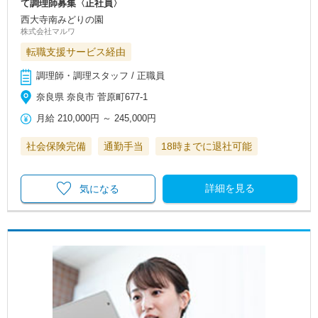
て調理師募集〈正社員〉
西大寺南みどりの園
株式会社マルワ
転職支援サービス経由
調理師・調理スタッフ / 正職員
奈良県 奈良市 菅原町677‐1
月給
210,000円
～
245,000円
社会保険完備
通勤手当
18時までに退社可能
詳細を見る
気になる