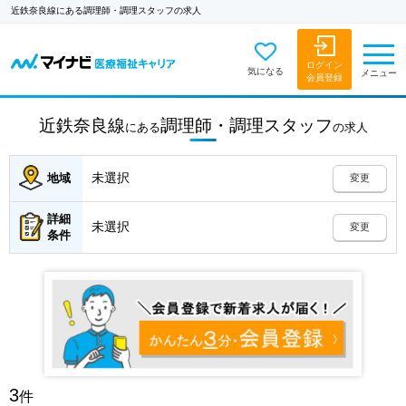
近鉄奈良線にある調理師・調理スタッフの求人
ログイン
気になる
メニュー
会員登録
近鉄奈良線
調理師・調理スタッフ
にある
の
求人
未選択
地域
変更
詳細
未選択
変更
条件
3
件