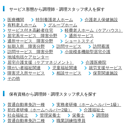
サービス形態から調理師・調理スタッフ求人を探す
医療機関
特別養護老人ホーム
介護老人保健施設
有料老人ホーム
グループホーム
サービス付き高齢者住宅
軽費老人ホーム（ケアハウス）
居宅系サービス 障害分野
通所サービス
通所サービス 障害分野
ショートステイ
短期入所 障害分野
訪問サービス
訪問看護
訪問サービス 障害分野
小規模多機能型居宅介護
地域包括ケアセンター
居宅介護支援（ケアマネジメント）
介護医療院
障がい者福祉関連
児童福祉関連
就労支援サービス
障害児入所サービス
相談サービス
保育関連施設
その他
保有資格から調理師・調理スタッフ求人を探す
普通自動車免許一種
実務者研修（ホームヘルパー1級）
初任者研修（ホームヘルパー2級）
介護福祉士
社会福祉士
管理栄養士
栄養士
調理師
普通自動車免許二種
職業訓練指導員