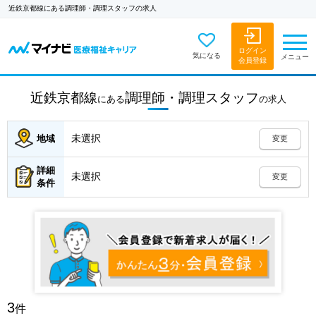
近鉄京都線にある調理師・調理スタッフの求人
ログイン
気になる
メニュー
会員登録
近鉄京都線
調理師・調理スタッフ
にある
の
求人
未選択
地域
変更
詳細
未選択
変更
条件
3
件