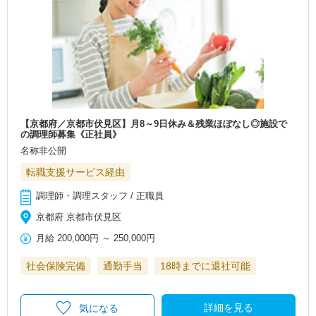
【京都府／京都市伏見区】月8～9日休み＆残業ほぼなし◎施設で
の調理師募集《正社員》
名称非公開
転職支援サービス経由
調理師・調理スタッフ / 正職員
京都府 京都市伏見区
月給
200,000円
～
250,000円
社会保険完備
通勤手当
18時までに退社可能
詳細を見る
気になる