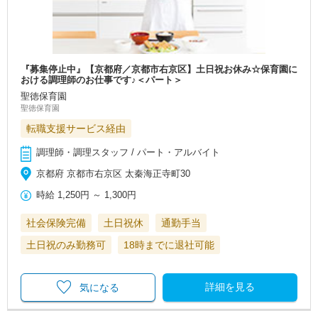
『募集停止中』【京都府／京都市右京区】土日祝お休み☆保育園に
おける調理師のお仕事です♪＜パート＞
聖徳保育園
聖徳保育園
転職支援サービス経由
調理師・調理スタッフ / パート・アルバイト
京都府 京都市右京区 太秦海正寺町30
時給
1,250円
～
1,300円
社会保険完備
土日祝休
通勤手当
土日祝のみ勤務可
18時までに退社可能
詳細を見る
気になる