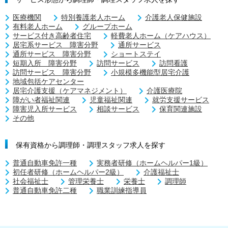
医療機関
特別養護老人ホーム
介護老人保健施設
有料老人ホーム
グループホーム
サービス付き高齢者住宅
軽費老人ホーム（ケアハウス）
居宅系サービス 障害分野
通所サービス
通所サービス 障害分野
ショートステイ
短期入所 障害分野
訪問サービス
訪問看護
訪問サービス 障害分野
小規模多機能型居宅介護
地域包括ケアセンター
居宅介護支援（ケアマネジメント）
介護医療院
障がい者福祉関連
児童福祉関連
就労支援サービス
障害児入所サービス
相談サービス
保育関連施設
その他
保有資格から調理師・調理スタッフ求人を探す
普通自動車免許一種
実務者研修（ホームヘルパー1級）
初任者研修（ホームヘルパー2級）
介護福祉士
社会福祉士
管理栄養士
栄養士
調理師
普通自動車免許二種
職業訓練指導員