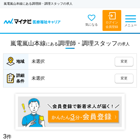
嵐電嵐山本線にある調理師・調理スタッフの求人
ログイン
気になる
メニュー
会員登録
嵐電嵐山本線
調理師・調理スタッフ
にある
の
求人
未選択
地域
変更
詳細
未選択
変更
条件
3
件