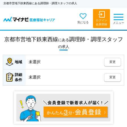
京都市営地下鉄東西線にある調理師・調理スタッフの求人
ログイン
気になる
メニュー
会員登録
京都市営地下鉄東西線
調理師・調理スタッフ
にある
の
求人
未選択
地域
変更
詳細
未選択
変更
条件