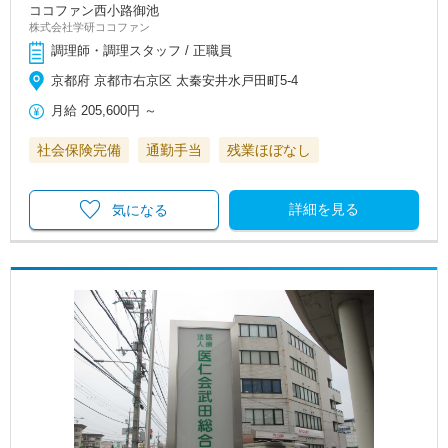
ココファン西小路御池
株式会社学研ココファン
調理師・調理スタッフ / 正職員
京都府 京都市右京区 太秦安井水戸田町5-4
月給
205,600円
～
社会保険完備
通勤手当
残業ほぼなし
詳細を見る
気になる