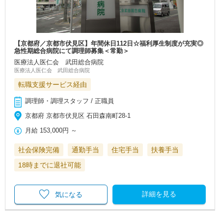
【京都府／京都市伏見区】年間休日112日☆福利厚生制度が充実◎
急性期総合病院にて調理師募集＜常勤＞
医療法人医仁会 武田総合病院
医療法人医仁会 武田総合病院
転職支援サービス経由
調理師・調理スタッフ / 正職員
京都府 京都市伏見区 石田森南町28-1
月給
153,000円
～
社会保険完備
通勤手当
住宅手当
扶養手当
18時までに退社可能
詳細を見る
気になる