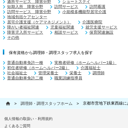
通所サービス 障害分野
ショートステイ
短期入所 障害分野
訪問サービス
訪問看護
訪問サービス 障害分野
小規模多機能型居宅介護
地域包括ケアセンター
居宅介護支援（ケアマネジメント）
介護医療院
障がい者福祉関連
児童福祉関連
就労支援サービス
障害児入所サービス
相談サービス
保育関連施設
その他
保有資格から調理師・調理スタッフ求人を探す
普通自動車免許一種
実務者研修（ホームヘルパー1級）
初任者研修（ホームヘルパー2級）
介護福祉士
社会福祉士
管理栄養士
栄養士
調理師
普通自動車免許二種
職業訓練指導員
京都市営地下鉄東西線に
>
調理師・調理スタッフホーム
>
個人情報の取扱い・利用規約
よくあるご質問