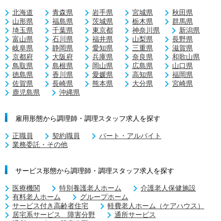
北海道
青森県
岩手県
宮城県
秋田県
山形県
福島県
茨城県
栃木県
群馬県
埼玉県
千葉県
東京都
神奈川県
新潟県
富山県
石川県
福井県
山梨県
長野県
岐阜県
静岡県
愛知県
三重県
滋賀県
京都府
大阪府
兵庫県
奈良県
和歌山県
鳥取県
島根県
岡山県
広島県
山口県
徳島県
香川県
愛媛県
高知県
福岡県
佐賀県
長崎県
熊本県
大分県
宮崎県
鹿児島県
沖縄県
雇用形態から調理師・調理スタッフ求人を探す
正職員
契約職員
パート・アルバイト
業務委託・その他
サービス形態から調理師・調理スタッフ求人を探す
医療機関
特別養護老人ホーム
介護老人保健施設
有料老人ホーム
グループホーム
サービス付き高齢者住宅
軽費老人ホーム（ケアハウス）
居宅系サービス 障害分野
通所サービス