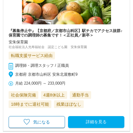
『募集停止中』【京都府／京都市山科区】駅チカでアクセス抜群♪
保育園での調理師の募集です！＜正社員／新卒＞
安朱保育園
社会福祉法人光寿福祉会 認定こども園 安朱保育園
転職支援サービス経由
調理師・調理スタッフ / 正職員
京都府 京都市山科区 安朱北屋敷町9
月給
224,000円
～
233,000円
社会保険完備
4週8休以上
通勤手当
18時までに退社可能
残業ほぼなし
詳細を見る
気になる