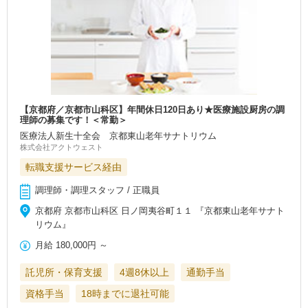
【京都府／京都市山科区】年間休日120日あり★医療施設厨房の調
理師の募集です！＜常勤＞
医療法人新生十全会 京都東山老年サナトリウム
株式会社アクトウェスト
転職支援サービス経由
調理師・調理スタッフ / 正職員
京都府 京都市山科区 日ノ岡夷谷町１１ 『京都東山老年サナト
リウム』
月給
180,000円
～
託児所・保育支援
4週8休以上
通勤手当
資格手当
18時までに退社可能