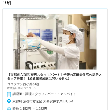
10
件
【京都市右京区/厨房スタッフ/パート】学研の高齢者住宅の厨房ス
タッフ募集！【給食業務経験は問いません】
ココファン西小路御池
株式会社学研ココファン
調理師・調理スタッフ / パート・アルバイト
京都府 京都市右京区 太秦安井水戸田町5-4
時給
1,152円
～
1,252円