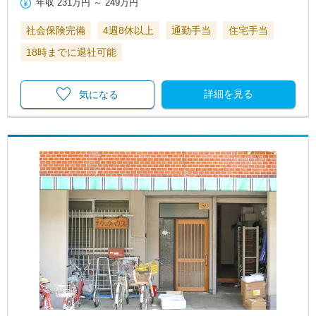
年収
231万円
～
249万円
社会保険完備
4週8休以上
通勤手当
住宅手当
18時までに退社可能
詳細を見る
気になる