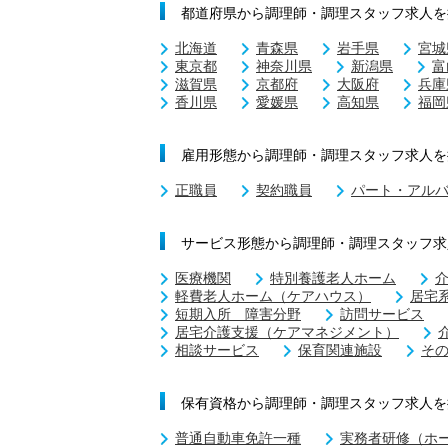
都道府県から調理師・調理スタッフ求人を
北海道
青森県
岩手県
宮城
東京都
神奈川県
新潟県
富
滋賀県
京都府
大阪府
兵庫
香川県
愛媛県
高知県
福岡
雇用形態から調理師・調理スタッフ求人を
正職員
契約職員
パート・アル
サービス形態から調理師・調理スタッフ求
医療機関
特別養護老人ホーム
軽費老人ホーム（ケアハウス）
居宅
短期入所 障害分野
訪問サービス
居宅介護支援（ケアマネジメント）
相談サービス
保育関連施設
そ
保有資格から調理師・調理スタッフ求人を
普通自動車免許一種
実務者研修（ホ