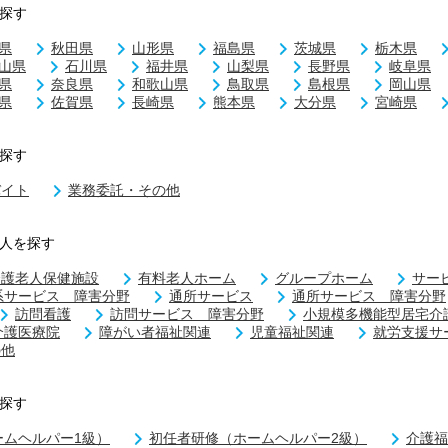
探す
県
秋田県
山形県
福島県
茨城県
栃木県
山県
石川県
福井県
山梨県
長野県
岐阜県
県
奈良県
和歌山県
鳥取県
島根県
岡山県
県
佐賀県
長崎県
熊本県
大分県
宮崎県
探す
バイト
業務委託・その他
人を探す
介護老人保健施設
有料老人ホーム
グループホーム
サー
系サービス 障害分野
通所サービス
通所サービス 障害分野
訪問看護
訪問サービス 障害分野
小規模多機能型居宅介
介護医療院
障がい者福祉関連
児童福祉関連
就労支援サ
の他
探す
ームヘルパー1級）
初任者研修（ホームヘルパー2級）
介護福