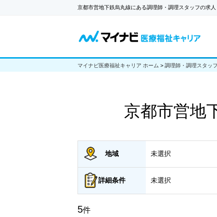
京都市営地下鉄烏丸線にある調理師・調理スタッフの求人
マイナビ医療福祉キャリア ホーム
>
調理師・調理スタッ
京都市営地
地域
未選択
詳細
条件
未選択
5
件