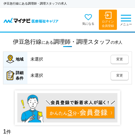
伊豆急行線にある調理師・調理スタッフの求人
ログイン
気になる
メニュー
会員登録
伊豆急行線
調理師・調理スタッフ
にある
の
求人
未選択
地域
変更
詳細
未選択
変更
条件
1
件