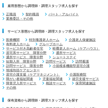
雇用形態から調理師・調理スタッフ求人を探す
正職員
契約職員
パート・アルバイト
業務委託・その他
サービス形態から調理師・調理スタッフ求人を探す
医療機関
特別養護老人ホーム
介護老人保健施設
有料老人ホーム
グループホーム
サービス付き高齢者住宅
軽費老人ホーム（ケアハウス）
居宅系サービス 障害分野
通所サービス
通所サービス 障害分野
ショートステイ
短期入所 障害分野
訪問サービス
訪問看護
訪問サービス 障害分野
小規模多機能型居宅介護
地域包括ケアセンター
居宅介護支援（ケアマネジメント）
介護医療院
障がい者福祉関連
児童福祉関連
就労支援サービス
障害児入所サービス
相談サービス
保育関連施設
その他
保有資格から調理師・調理スタッフ求人を探す