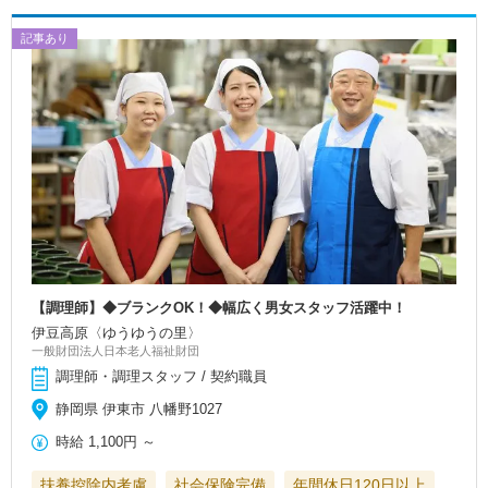
記事あり
【調理師】◆ブランクOK！◆幅広く男女スタッフ活躍中！
伊豆高原〈ゆうゆうの里〉
一般財団法人日本老人福祉財団
調理師・調理スタッフ / 契約職員
静岡県 伊東市 八幡野1027
時給
1,100円
～
扶養控除内考慮
社会保険完備
年間休日120日以上