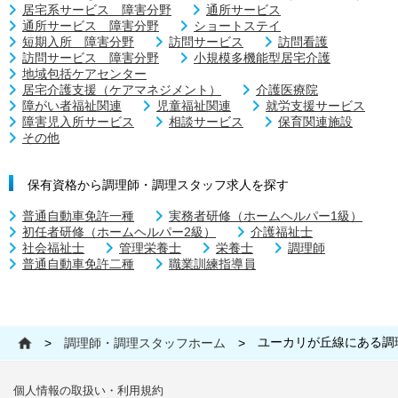
居宅系サービス 障害分野
通所サービス
通所サービス 障害分野
ショートステイ
短期入所 障害分野
訪問サービス
訪問看護
訪問サービス 障害分野
小規模多機能型居宅介護
地域包括ケアセンター
居宅介護支援（ケアマネジメント）
介護医療院
障がい者福祉関連
児童福祉関連
就労支援サービス
障害児入所サービス
相談サービス
保育関連施設
その他
保有資格から調理師・調理スタッフ求人を探す
普通自動車免許一種
実務者研修（ホームヘルパー1級）
初任者研修（ホームヘルパー2級）
介護福祉士
社会福祉士
管理栄養士
栄養士
調理師
普通自動車免許二種
職業訓練指導員
ユーカリが丘線にある調
>
調理師・調理スタッフホーム
>
個人情報の取扱い・利用規約