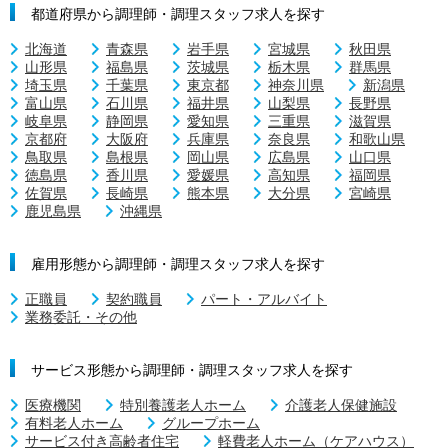
都道府県から調理師・調理スタッフ求人を探す
北海道
青森県
岩手県
宮城県
秋田県
山形県
福島県
茨城県
栃木県
群馬県
埼玉県
千葉県
東京都
神奈川県
新潟県
富山県
石川県
福井県
山梨県
長野県
岐阜県
静岡県
愛知県
三重県
滋賀県
京都府
大阪府
兵庫県
奈良県
和歌山県
鳥取県
島根県
岡山県
広島県
山口県
徳島県
香川県
愛媛県
高知県
福岡県
佐賀県
長崎県
熊本県
大分県
宮崎県
鹿児島県
沖縄県
雇用形態から調理師・調理スタッフ求人を探す
正職員
契約職員
パート・アルバイト
業務委託・その他
サービス形態から調理師・調理スタッフ求人を探す
医療機関
特別養護老人ホーム
介護老人保健施設
有料老人ホーム
グループホーム
サービス付き高齢者住宅
軽費老人ホーム（ケアハウス）