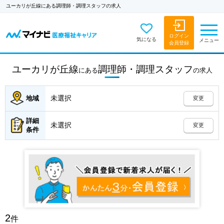
ユーカリが丘線にある調理師・調理スタッフの求人
ログイン
気になる
メニュー
会員登録
ユーカリが丘線
調理師・調理スタッフ
にある
の
求人
未選択
地域
変更
詳細
未選択
変更
条件
2
件