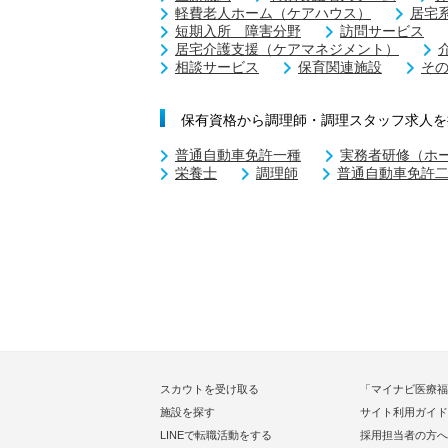
軽費老人ホーム（ケアハウス）
居宅
短期入所 障害分野
訪問サービス
居宅介護支援（ケアマネジメント）
相談サービス
保育関連施設
そ
保有資格から調理師・調理スタッフ求人を
普通自動車免許一種
実務者研修（ホ
栄養士
調理師
普通自動車免許
スカウトを受け取る
「マイナビ医療福
施設を探す
サイト利用ガイド
LINEで転職活動をする
採用担当者の方へ