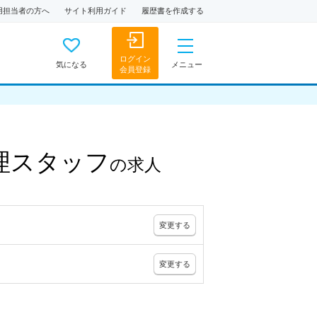
用担当者の方へ
サイト利用ガイド
履歴書を作成する
ログイン
気になる
メニュー
会員登録
理スタッフ
の
求人
変更
する
変更
する