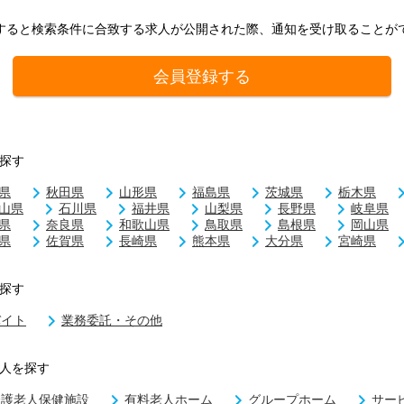
すると検索条件に合致する求人が公開された際、通知を受け取ることが
会員登録する
探す
県
秋田県
山形県
福島県
茨城県
栃木県
山県
石川県
福井県
山梨県
長野県
岐阜県
県
奈良県
和歌山県
鳥取県
島根県
岡山県
県
佐賀県
長崎県
熊本県
大分県
宮崎県
探す
バイト
業務委託・その他
人を探す
介護老人保健施設
有料老人ホーム
グループホーム
サー