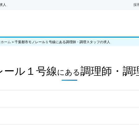
求人
採
フホーム
>
千葉都市モノレール１号線にある調理師・調理スタッフの求人
レール１号線
調理師・調
にある