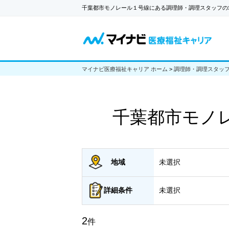
千葉都市モノレール１号線にある調理師・調理スタッフの
マイナビ医療福祉キャリア ホーム
>
調理師・調理スタッ
千葉都市モノ
地域
未選択
詳細
条件
未選択
2
件