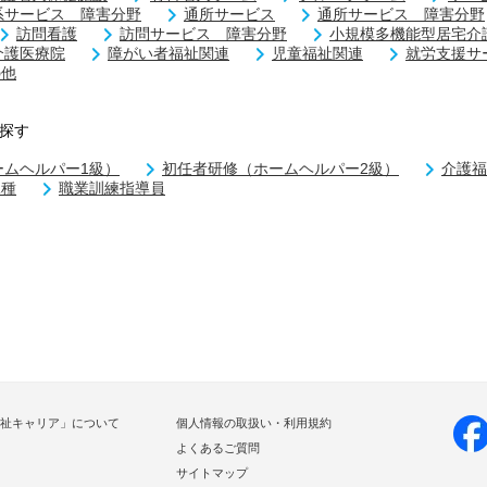
系サービス 障害分野
通所サービス
通所サービス 障害分野
訪問看護
訪問サービス 障害分野
小規模多機能型居宅介
介護医療院
障がい者福祉関連
児童福祉関連
就労支援サ
の他
探す
ームヘルパー1級）
初任者研修（ホームヘルパー2級）
介護福
二種
職業訓練指導員
祉キャリア」について
個人情報の取扱い・利用規約
よくあるご質問
サイトマップ