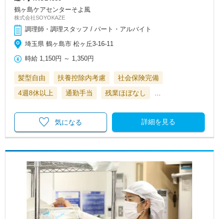
鶴ヶ島ケアセンターそよ風
株式会社SOYOKAZE
調理師・調理スタッフ / パート・アルバイト
埼玉県 鶴ヶ島市 松ヶ丘3-16-11
時給
1,150円
～
1,350円
髪型自由
扶養控除内考慮
社会保険完備
4週8休以上
通勤手当
残業ほぼなし
…
詳細を見る
気になる