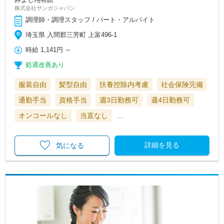
株式会社サンガジャパン
調理師・調理スタッフ / パート・アルバイト
埼玉県 入間郡三芳町 上富496-1
時給
1,141円
～
処遇改善あり
服装自由
髪型自由
扶養控除内考慮
社会保険完備
通勤手当
資格手当
週3日勤務可
週4日勤務可
オンコールなし
当直なし
…
詳細を見る
気になる