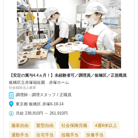
【安定の賞与4.4ヵ月！】未経験者可／調理員／板橋区／正規職員
板橋区立赤塚福祉園 赤塚ホーム
社会福祉法人嬉泉
調理師・調理スタッフ / 正職員
東京都 板橋区 赤塚6-19-14
月給
238,810円
～
261,910円
服装自由
髪型自由
社会保険完備
4週8休以上
通勤手当
住宅手当
役職手当
扶養手当