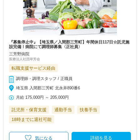
『募集停止中』【埼玉県／入間郡三芳町】年間休日117日☆託児施
設完備！病院にて調理師募集〈正社員〉
三芳野病院
医療法人社団草芳会
転職支援サービス経由
調理師・調理スタッフ / 正職員
埼玉県 入間郡三芳町 北永井890番6
月給
175,000円
～
205,000円
託児所・保育支援
通勤手当
扶養手当
18時までに退社可能
詳細を見る
気になる