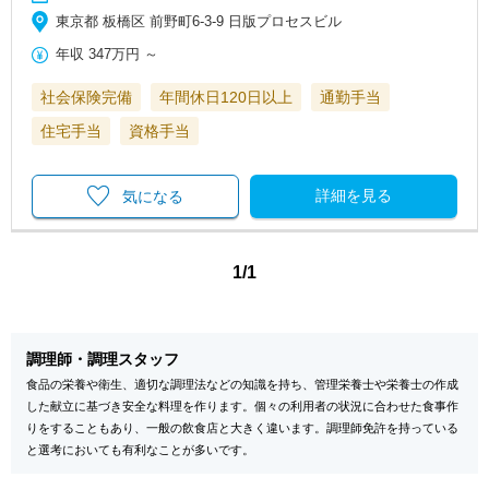
東京都 板橋区 前野町6-3-9 日版プロセスビル
年収
347万円
～
社会保険完備
年間休日120日以上
通勤手当
住宅手当
資格手当
詳細を見る
気になる
1/1
調理師・調理スタッフ
食品の栄養や衛生、適切な調理法などの知識を持ち、管理栄養士や栄養士の作成
した献立に基づき安全な料理を作ります。個々の利用者の状況に合わせた食事作
りをすることもあり、一般の飲食店と大きく違います。調理師免許を持っている
と選考においても有利なことが多いです。