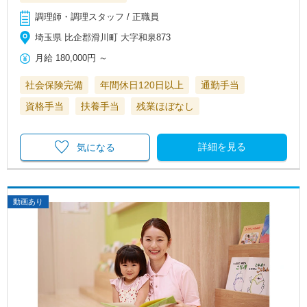
調理師・調理スタッフ / 正職員
埼玉県 比企郡滑川町 大字和泉873
月給
180,000円
～
社会保険完備
年間休日120日以上
通勤手当
資格手当
扶養手当
残業ほぼなし
詳細を見る
気になる
動画あり