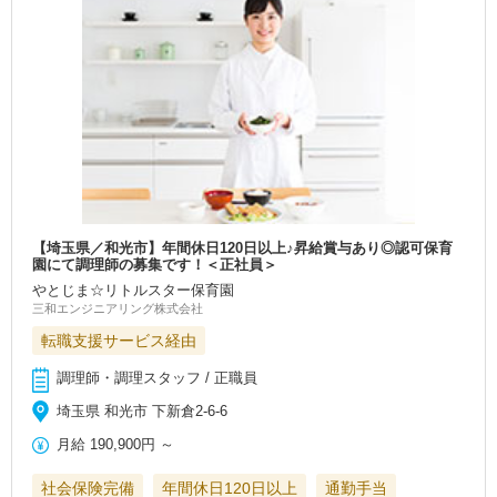
【埼玉県／和光市】年間休日120日以上♪昇給賞与あり◎認可保育
園にて調理師の募集です！＜正社員＞
やとじま☆リトルスター保育園
三和エンジニアリング株式会社
転職支援サービス経由
調理師・調理スタッフ / 正職員
埼玉県 和光市 下新倉2-6-6
月給
190,900円
～
社会保険完備
年間休日120日以上
通勤手当