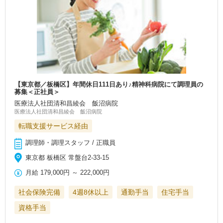
【東京都／板橋区】年間休日111日あり♪精神科病院にて調理員の
募集＜正社員＞
医療法人社団清和昌綾会 飯沼病院
医療法人社団清和昌綾会 飯沼病院
転職支援サービス経由
調理師・調理スタッフ / 正職員
東京都 板橋区 常盤台2-33-15
月給
179,000円
～
222,000円
社会保険完備
4週8休以上
通勤手当
住宅手当
資格手当