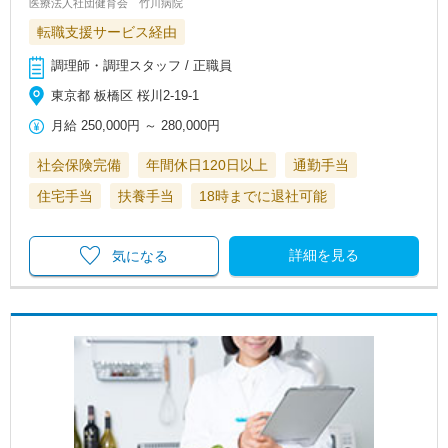
医療法人社団健育会 竹川病院
転職支援サービス経由
調理師・調理スタッフ / 正職員
東京都 板橋区 桜川2-19-1
月給
250,000円
～
280,000円
社会保険完備
年間休日120日以上
通勤手当
住宅手当
扶養手当
18時までに退社可能
詳細を見る
気になる