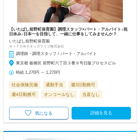
【いたばし前野町保育園】調理スタッフ×パート・アルバイト♪祝
日休み♪日本一を目指して、一緒に仕事をしてみませんか？
いたばし前野町保育園
ＨＩＴＯＷＡキッズライフ株式会社
調理師・調理スタッフ / パート・アルバイト
東京都 板橋区 前野町六丁目３番９号日版プロセスビル
時給
1,270円
～
1,270円
社会保険完備
通勤手当
週3日勤務可
週4日勤務可
オンコールなし
当直なし
詳細を見る
気になる