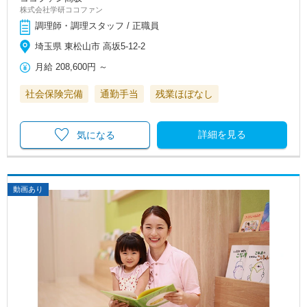
株式会社学研ココファン
調理師・調理スタッフ / 正職員
埼玉県 東松山市 高坂5-12-2
月給
208,600円
～
社会保険完備
通勤手当
残業ほぼなし
詳細を見る
気になる
動画あり