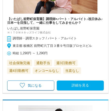
【いたばし前野町保育園】調理師×パート・アルバイト♪祝日休み♪
日本一を目指して、一緒に仕事をしてみませんか？
いたばし前野町保育園
ＨＩＴＯＷＡキッズライフ株式会社
調理師・調理スタッフ / パート・アルバイト
東京都 板橋区 前野町六丁目３番９号日版プロセスビル
時給
1,290円
～
1,290円
社会保険完備
通勤手当
週3日勤務可
週4日勤務可
オンコールなし
当直なし
詳細を見る
気になる