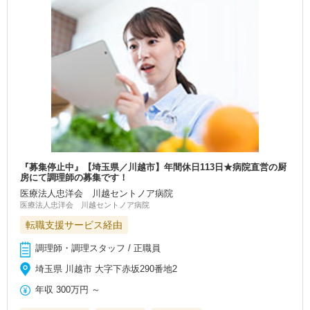
『募集停止中』【埼玉県／川越市】年間休日113日★病院直営の厨
房にて調理師の募集です！
医療法人忠洋会 川越セントノア病院
医療法人忠洋会 川越セントノア病院
転職支援サービス経由
調理師・調理スタッフ / 正職員
埼玉県 川越市 大字下赤坂290番地2
年収
300万円
～