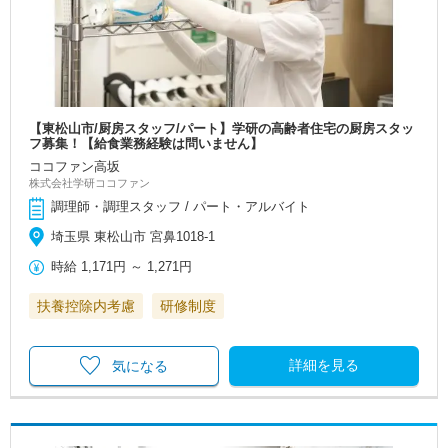
【東松山市/厨房スタッフ/パート】学研の高齢者住宅の厨房スタッ
フ募集！【給食業務経験は問いません】
ココファン高坂
株式会社学研ココファン
調理師・調理スタッフ / パート・アルバイト
埼玉県 東松山市 宮鼻1018-1
時給
1,171円
～
1,271円
扶養控除内考慮
研修制度
詳細を見る
気になる