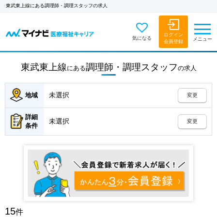
東武東上線にある調理師・調理スタッフの求人
ログイン
気になる
メニュー
会員登録
東武東上線
調理師・調理スタッフ
にある
の
求人
未選択
地域
変更
詳細
未選択
変更
条件
15
件