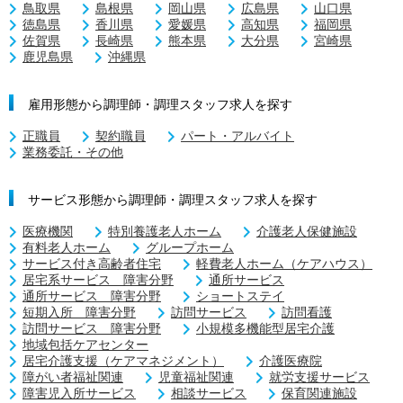
鳥取県
島根県
岡山県
広島県
山口県
徳島県
香川県
愛媛県
高知県
福岡県
佐賀県
長崎県
熊本県
大分県
宮崎県
鹿児島県
沖縄県
雇用形態から調理師・調理スタッフ求人を探す
正職員
契約職員
パート・アルバイト
業務委託・その他
サービス形態から調理師・調理スタッフ求人を探す
医療機関
特別養護老人ホーム
介護老人保健施設
有料老人ホーム
グループホーム
サービス付き高齢者住宅
軽費老人ホーム（ケアハウス）
居宅系サービス 障害分野
通所サービス
通所サービス 障害分野
ショートステイ
短期入所 障害分野
訪問サービス
訪問看護
訪問サービス 障害分野
小規模多機能型居宅介護
地域包括ケアセンター
居宅介護支援（ケアマネジメント）
介護医療院
障がい者福祉関連
児童福祉関連
就労支援サービス
障害児入所サービス
相談サービス
保育関連施設