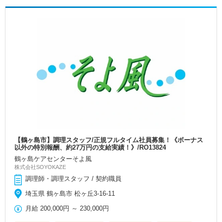
【鶴ヶ島市】調理スタッフ/正規フルタイム社員募集！《ボーナス
以外の特別報酬、約27万円の支給実績！》/RO13824
鶴ヶ島ケアセンターそよ風
株式会社SOYOKAZE
調理師・調理スタッフ / 契約職員
埼玉県 鶴ヶ島市 松ヶ丘3-16-11
月給
200,000円
～
230,000円