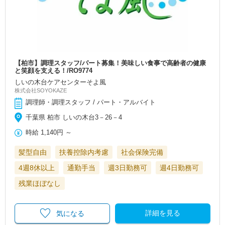
【柏市】調理スタッフ/パート募集！美味しい食事で高齢者の健康
と笑顔を支える！/RO9774
しいの木台ケアセンターそよ風
株式会社SOYOKAZE
調理師・調理スタッフ / パート・アルバイト
千葉県 柏市 しいの木台3－26－4
時給
1,140円
～
髪型自由
扶養控除内考慮
社会保険完備
4週8休以上
通勤手当
週3日勤務可
週4日勤務可
残業ほぼなし
詳細を見る
気になる