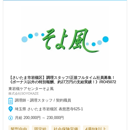
【さいたま市岩槻区】調理スタッフ/正規フルタイム社員募集！
《ボーナス以外の特別報酬、約27万円の支給実績！》/RO45072
東岩槻ケアセンターそよ風
株式会社SOYOKAZE
調理師・調理スタッフ / 契約職員
埼玉県 さいたま市岩槻区 表慈恩寺625-1
月給
200,000円
～
230,000円
髪型自由
固定給
社会保険完備
4週8休以上