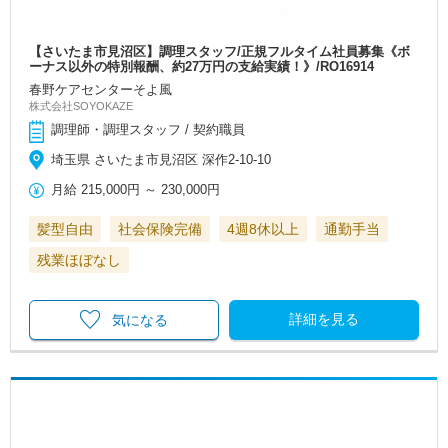
【さいたま市見沼区】調理スタッフ/正規フルタイム社員募集《ボ
ーナス以外の特別報酬、約27万円の支給実績！》/RO16914
春野ケアセンターそよ風
株式会社SOYOKAZE
調理師・調理スタッフ / 契約職員
埼玉県 さいたま市見沼区 深作2-10-10
月給
215,000円
～
230,000円
髪型自由
社会保険完備
4週8休以上
通勤手当
残業ほぼなし
詳細を見る
気になる