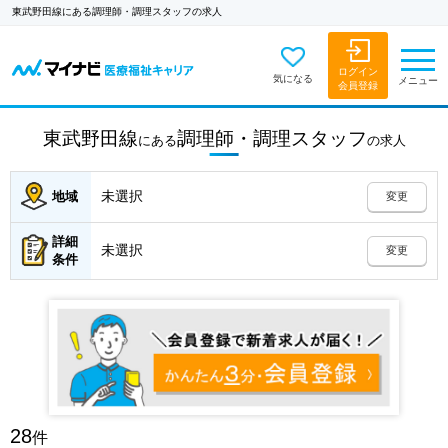
東武野田線にある調理師・調理スタッフの求人
ログイン
気になる
メニュー
会員登録
東武野田線
調理師・調理スタッフ
にある
の
求人
未選択
地域
変更
詳細
未選択
変更
条件
28
件