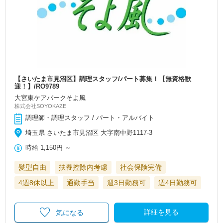
【さいたま市見沼区】調理スタッフ/パート募集！【無資格歓
迎！】/RO9789
大宮東ケアパークそよ風
株式会社SOYOKAZE
調理師・調理スタッフ / パート・アルバイト
埼玉県 さいたま市見沼区 大字南中野1117-3
時給
1,150円
～
髪型自由
扶養控除内考慮
社会保険完備
4週8休以上
通勤手当
週3日勤務可
週4日勤務可
詳細を見る
気になる