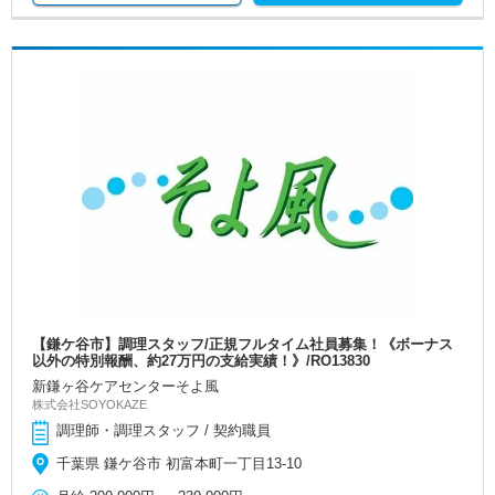
【鎌ケ谷市】調理スタッフ/正規フルタイム社員募集！《ボーナス
以外の特別報酬、約27万円の支給実績！》/RO13830
新鎌ヶ谷ケアセンターそよ風
株式会社SOYOKAZE
調理師・調理スタッフ / 契約職員
千葉県 鎌ケ谷市 初富本町一丁目13-10