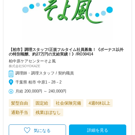
【柏市】調理スタッフ/正規フルタイム社員募集！《ボーナス以外
の特別報酬、約27万円の支給実績！》/RO30414
柏中原ケアセンターそよ風
株式会社SOYOKAZE
調理師・調理スタッフ / 契約職員
千葉県 柏市 中原1－28－2
月給
200,000円
～
240,000円
髪型自由
固定給
社会保険完備
4週8休以上
通勤手当
残業ほぼなし
詳細を見る
気になる