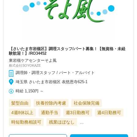
【さいたま市岩槻区】調理スタッフ/パート募集！【無資格・未経
験歓迎！】/RO34452
東岩槻ケアセンターそよ風
株式会社SOYOKAZE
調理師・調理スタッフ / パート・アルバイト
埼玉県 さいたま市岩槻区 表慈恩寺625-1
時給
1,150円
～
髪型自由
扶養控除内考慮
社会保険完備
4週8休以上
通勤手当
週3日勤務可
週4日勤務可
時短勤務相談可
残業ほぼなし
…