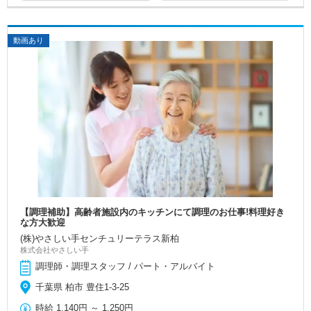
動画あり
【調理補助】高齢者施設内のキッチンにて調理のお仕事!料理好き
な方大歓迎
(株)やさしい手センチュリーテラス新柏
株式会社やさしい手
調理師・調理スタッフ / パート・アルバイト
千葉県 柏市 豊住1-3-25
時給
1,140円
～
1,250円