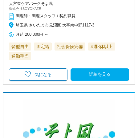
大宮東ケアパークそよ風
株式会社SOYOKAZE
調理師・調理スタッフ / 契約職員
埼玉県 さいたま市見沼区 大字南中野1117-3
月給
200,000円
～
髪型自由
固定給
社会保険完備
4週8休以上
通勤手当
詳細を見る
気になる