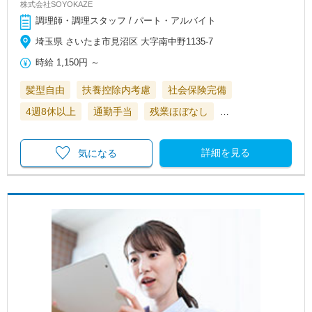
株式会社SOYOKAZE
調理師・調理スタッフ / パート・アルバイト
埼玉県 さいたま市見沼区 大字南中野1135-7
時給
1,150円
～
髪型自由
扶養控除内考慮
社会保険完備
4週8休以上
通勤手当
残業ほぼなし
…
詳細を見る
気になる