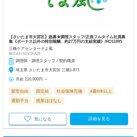
【さいたま市大宮区】急募★調理スタッフ/正規フルタイム社員募
集《ボーナス以外の特別報酬、約27万円の支給実績》/RO11895
三橋ケアセンターそよ風
株式会社SOYOKAZE
調理師・調理スタッフ / 契約職員
埼玉県 さいたま市大宮区 三橋1-871
月給
210,000円
～
髪型自由
固定給
社会保険完備
4週8休以上
通勤手当
残業ほぼなし
詳細を見る
気になる