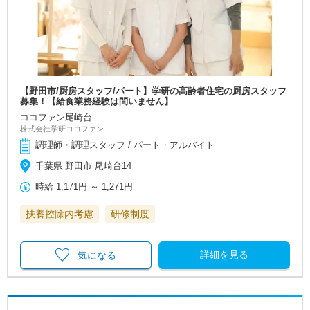
【野田市/厨房スタッフ/パート】学研の高齢者住宅の厨房スタッフ
募集！【給食業務経験は問いません】
ココファン尾崎台
株式会社学研ココファン
調理師・調理スタッフ / パート・アルバイト
千葉県 野田市 尾崎台14
時給
1,171円
～
1,271円
扶養控除内考慮
研修制度
詳細を見る
気になる