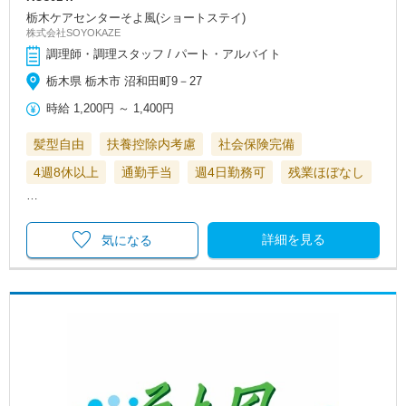
栃木ケアセンターそよ風(ショートステイ)
株式会社SOYOKAZE
調理師・調理スタッフ / パート・アルバイト
栃木県 栃木市 沼和田町9－27
時給
1,200円
～
1,400円
髪型自由
扶養控除内考慮
社会保険完備
4週8休以上
通勤手当
週4日勤務可
残業ほぼなし
…
詳細を見る
気になる