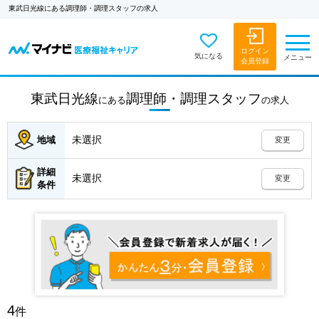
東武日光線にある調理師・調理スタッフの求人
ログイン
気になる
メニュー
会員登録
東武日光線
調理師・調理スタッフ
にある
の
求人
未選択
地域
変更
詳細
未選択
変更
条件
4
件