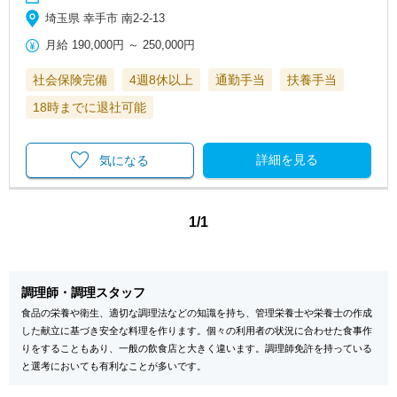
埼玉県 幸手市 南2-2-13
月給
190,000円
～
250,000円
社会保険完備
4週8休以上
通勤手当
扶養手当
18時までに退社可能
詳細を見る
気になる
1/1
調理師・調理スタッフ
食品の栄養や衛生、適切な調理法などの知識を持ち、管理栄養士や栄養士の作成
した献立に基づき安全な料理を作ります。個々の利用者の状況に合わせた食事作
りをすることもあり、一般の飲食店と大きく違います。調理師免許を持っている
と選考においても有利なことが多いです。