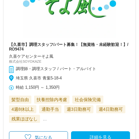
【久喜市】調理スタッフ/パート募集！【無資格・未経験歓迎！】/
RO9474
久喜ケアセンターそよ風
株式会社SOYOKAZE
調理師・調理スタッフ / パート・アルバイト
埼玉県 久喜市 青葉5-18-4
時給
1,150円
～
1,350円
髪型自由
扶養控除内考慮
社会保険完備
4週8休以上
通勤手当
週3日勤務可
週4日勤務可
残業ほぼなし
…
詳細を見る
気になる