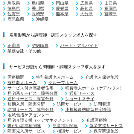
鳥取県
島根県
岡山県
広島県
山口県
徳島県
香川県
愛媛県
高知県
福岡県
佐賀県
長崎県
熊本県
大分県
宮崎県
鹿児島県
沖縄県
雇用形態から調理師・調理スタッフ求人を探す
正職員
契約職員
パート・アルバイト
業務委託・その他
サービス形態から調理師・調理スタッフ求人を探す
医療機関
特別養護老人ホーム
介護老人保健施設
有料老人ホーム
グループホーム
サービス付き高齢者住宅
軽費老人ホーム（ケアハウス）
居宅系サービス 障害分野
通所サービス
通所サービス 障害分野
ショートステイ
短期入所 障害分野
訪問サービス
訪問看護
訪問サービス 障害分野
小規模多機能型居宅介護
地域包括ケアセンター
居宅介護支援（ケアマネジメント）
介護医療院
障がい者福祉関連
児童福祉関連
就労支援サービス
障害児入所サービス
相談サービス
保育関連施設