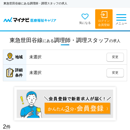
東急世田谷線にある調理師・調理スタッフの求人
ログイン
気になる
メニュー
会員登録
東急世田谷線
調理師・調理スタッフ
にある
の
求人
未選択
地域
変更
詳細
未選択
変更
条件
2
件