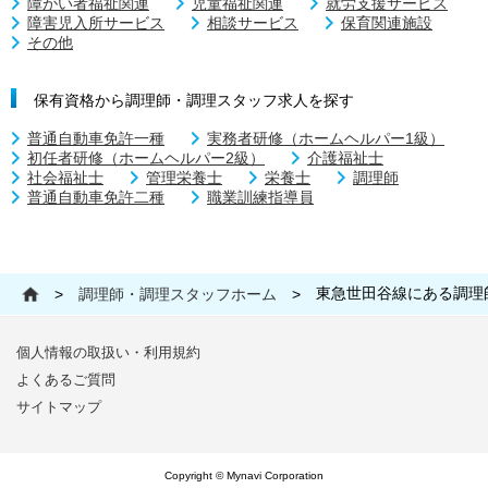
障がい者福祉関連
児童福祉関連
就労支援サービス
障害児入所サービス
相談サービス
保育関連施設
その他
保有資格から調理師・調理スタッフ求人を探す
普通自動車免許一種
実務者研修（ホームヘルパー1級）
初任者研修（ホームヘルパー2級）
介護福祉士
社会福祉士
管理栄養士
栄養士
調理師
普通自動車免許二種
職業訓練指導員
東急世田谷線にある調理
>
調理師・調理スタッフホーム
>
個人情報の取扱い・利用規約
よくあるご質問
サイトマップ
Copyright © Mynavi Corporation