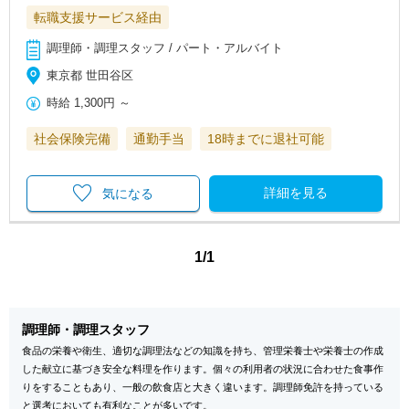
転職支援サービス経由
調理師・調理スタッフ / パート・アルバイト
東京都 世田谷区
時給
1,300円
～
社会保険完備
通勤手当
18時までに退社可能
詳細を見る
気になる
1/1
調理師・調理スタッフ
食品の栄養や衛生、適切な調理法などの知識を持ち、管理栄養士や栄養士の作成
した献立に基づき安全な料理を作ります。個々の利用者の状況に合わせた食事作
りをすることもあり、一般の飲食店と大きく違います。調理師免許を持っている
と選考においても有利なことが多いです。