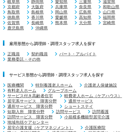
岐阜県
静岡県
愛知県
三重県
滋賀県
京都府
大阪府
兵庫県
奈良県
和歌山県
鳥取県
島根県
岡山県
広島県
山口県
徳島県
香川県
愛媛県
高知県
福岡県
佐賀県
長崎県
熊本県
大分県
宮崎県
鹿児島県
沖縄県
雇用形態から調理師・調理スタッフ求人を探す
正職員
契約職員
パート・アルバイト
業務委託・その他
サービス形態から調理師・調理スタッフ求人を探す
医療機関
特別養護老人ホーム
介護老人保健施設
有料老人ホーム
グループホーム
サービス付き高齢者住宅
軽費老人ホーム（ケアハウス）
居宅系サービス 障害分野
通所サービス
通所サービス 障害分野
ショートステイ
短期入所 障害分野
訪問サービス
訪問看護
訪問サービス 障害分野
小規模多機能型居宅介護
地域包括ケアセンター
居宅介護支援（ケアマネジメント）
介護医療院