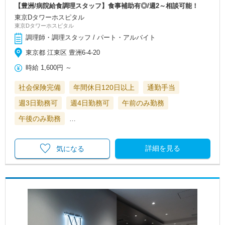
【豊洲/病院給食調理スタッフ】食事補助有◎/週2～相談可能！
東京Dタワーホスピタル
東京Dタワーホスピタル
調理師・調理スタッフ / パート・アルバイト
東京都 江東区 豊洲6-4-20
時給
1,600円
～
社会保険完備
年間休日120日以上
通勤手当
週3日勤務可
週4日勤務可
午前のみ勤務
午後のみ勤務
…
詳細を見る
気になる