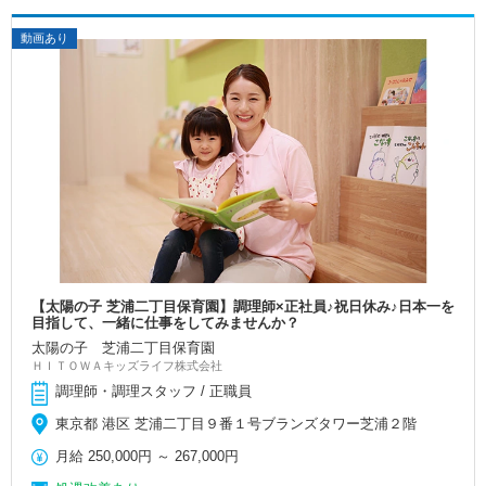
動画あり
【太陽の子 芝浦二丁目保育園】調理師×正社員♪祝日休み♪日本一を
目指して、一緒に仕事をしてみませんか？
太陽の子 芝浦二丁目保育園
ＨＩＴＯＷＡキッズライフ株式会社
調理師・調理スタッフ / 正職員
東京都 港区 芝浦二丁目９番１号ブランズタワー芝浦２階
月給
250,000円
～
267,000円