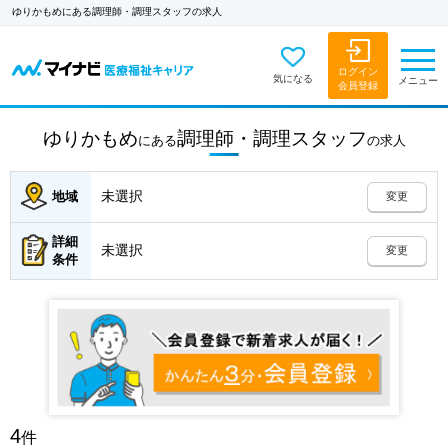
ゆりかもめにある調理師・調理スタッフの求人
ログイン
気になる
メニュー
会員登録
ゆりかもめ
調理師・調理スタッフ
にある
の
求人
未選択
地域
変更
詳細
未選択
変更
条件
4
件