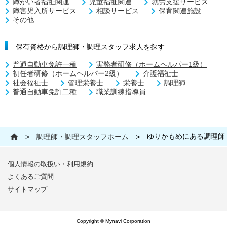
障がい者福祉関連
児童福祉関連
就労支援サービス
障害児入所サービス
相談サービス
保育関連施設
その他
保有資格から調理師・調理スタッフ求人を探す
普通自動車免許一種
実務者研修（ホームヘルパー1級）
初任者研修（ホームヘルパー2級）
介護福祉士
社会福祉士
管理栄養士
栄養士
調理師
普通自動車免許二種
職業訓練指導員
ゆりかもめにある調理師
>
調理師・調理スタッフホーム
>
個人情報の取扱い・利用規約
よくあるご質問
サイトマップ
Copyright © Mynavi Corporation