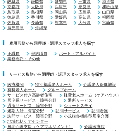
岐阜県
静岡県
愛知県
三重県
滋賀県
京都府
大阪府
兵庫県
奈良県
和歌山県
鳥取県
島根県
岡山県
広島県
山口県
徳島県
香川県
愛媛県
高知県
福岡県
佐賀県
長崎県
熊本県
大分県
宮崎県
鹿児島県
沖縄県
雇用形態から調理師・調理スタッフ求人を探す
正職員
契約職員
パート・アルバイト
業務委託・その他
サービス形態から調理師・調理スタッフ求人を探す
医療機関
特別養護老人ホーム
介護老人保健施設
有料老人ホーム
グループホーム
サービス付き高齢者住宅
軽費老人ホーム（ケアハウス）
居宅系サービス 障害分野
通所サービス
通所サービス 障害分野
ショートステイ
短期入所 障害分野
訪問サービス
訪問看護
訪問サービス 障害分野
小規模多機能型居宅介護
地域包括ケアセンター
居宅介護支援（ケアマネジメント）
介護医療院