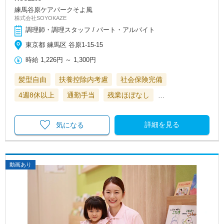
練馬谷原ケアパークそよ風
株式会社SOYOKAZE
調理師・調理スタッフ / パート・アルバイト
東京都 練馬区 谷原1-15-15
時給
1,226円
～
1,300円
髪型自由
扶養控除内考慮
社会保険完備
4週8休以上
通勤手当
残業ほぼなし
…
詳細を見る
気になる
動画あり