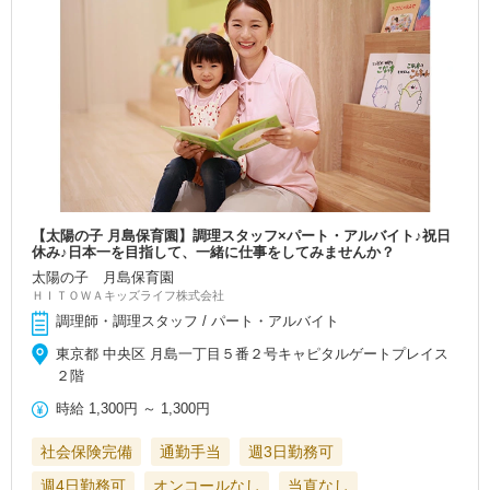
【太陽の子 月島保育園】調理スタッフ×パート・アルバイト♪祝日
休み♪日本一を目指して、一緒に仕事をしてみませんか？
太陽の子 月島保育園
ＨＩＴＯＷＡキッズライフ株式会社
調理師・調理スタッフ / パート・アルバイト
東京都 中央区 月島一丁目５番２号キャピタルゲートプレイス
２階
時給
1,300円
～
1,300円
社会保険完備
通勤手当
週3日勤務可
週4日勤務可
オンコールなし
当直なし