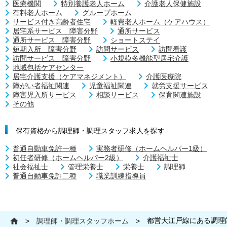
医療機関
特別養護老人ホーム
介護老人保健施設
有料老人ホーム
グループホーム
サービス付き高齢者住宅
軽費老人ホーム（ケアハウス）
居宅系サービス 障害分野
通所サービス
通所サービス 障害分野
ショートステイ
短期入所 障害分野
訪問サービス
訪問看護
訪問サービス 障害分野
小規模多機能型居宅介護
地域包括ケアセンター
居宅介護支援（ケアマネジメント）
介護医療院
障がい者福祉関連
児童福祉関連
就労支援サービス
障害児入所サービス
相談サービス
保育関連施設
その他
保有資格から調理師・調理スタッフ求人を探す
普通自動車免許一種
実務者研修（ホームヘルパー1級）
初任者研修（ホームヘルパー2級）
介護福祉士
社会福祉士
管理栄養士
栄養士
調理師
普通自動車免許二種
職業訓練指導員
都営大江戸線にある調理
>
調理師・調理スタッフホーム
>