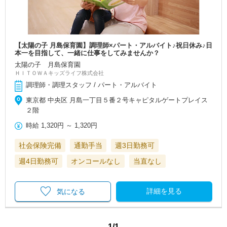
【太陽の子 月島保育園】調理師×パート・アルバイト♪祝日休み♪日
本一を目指して、一緒に仕事をしてみませんか？
太陽の子 月島保育園
ＨＩＴＯＷＡキッズライフ株式会社
調理師・調理スタッフ / パート・アルバイト
東京都 中央区 月島一丁目５番２号キャピタルゲートプレイス
２階
時給
1,320円
～
1,320円
社会保険完備
通勤手当
週3日勤務可
週4日勤務可
オンコールなし
当直なし
詳細を見る
気になる
1/1