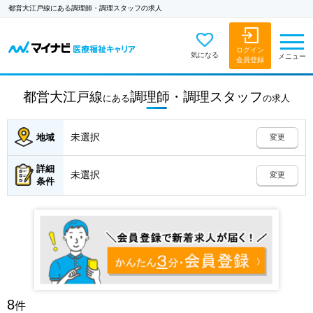
都営大江戸線にある調理師・調理スタッフの求人
ログイン
気になる
メニュー
会員登録
都営大江戸線
調理師・調理スタッフ
にある
の
求人
未選択
地域
変更
詳細
未選択
変更
条件
8
件