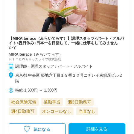
【MIRAIterrace（みらいてらす）】調理スタッフ×パート・アルバ
イト♪祝日休み♪日本一を目指して、一緒に仕事をしてみません
か？
MIRAIterrace（みらいてらす）
ＨＩＴＯＷＡキッズライフ株式会社
調理師・調理スタッフ / パート・アルバイト
東京都 中央区 築地六丁目１９番２０号ニチレイ東銀座ビル２
階
時給
1,300円
～
1,300円
社会保険完備
通勤手当
週3日勤務可
週4日勤務可
オンコールなし
当直なし
詳細を見る
気になる