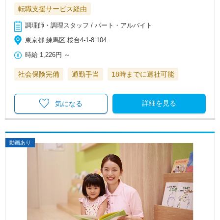
転職支援サービス経由
調理師・調理スタッフ / パート・アルバイト
東京都 練馬区 桜台4-1-8 104
時給
1,226円
～
社会保険完備
通勤手当
18時までに退社可能
詳細を見る
気になる
動画あり