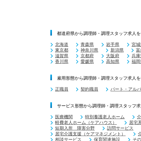
都道府県から調理師・調理スタッフ求人を
北海道
青森県
岩手県
宮城
東京都
神奈川県
新潟県
富
滋賀県
京都府
大阪府
兵庫
香川県
愛媛県
高知県
福岡
雇用形態から調理師・調理スタッフ求人を
正職員
契約職員
パート・アル
サービス形態から調理師・調理スタッフ求
医療機関
特別養護老人ホーム
軽費老人ホーム（ケアハウス）
居宅
短期入所 障害分野
訪問サービス
居宅介護支援（ケアマネジメント）
相談サービス
保育関連施設
そ