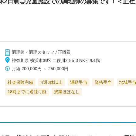
休2日制◎児童施設での調理師の募集です！＜正社
調理師・調理スタッフ / 正職員
神奈川県 横浜市旭区 二俣川2-85-3 NKビル1階
月給
200,000円
～
250,000円
社会保険完備
4週8休以上
通勤手当
資格手当
地域手
18時までに退社可能
残業ほぼなし