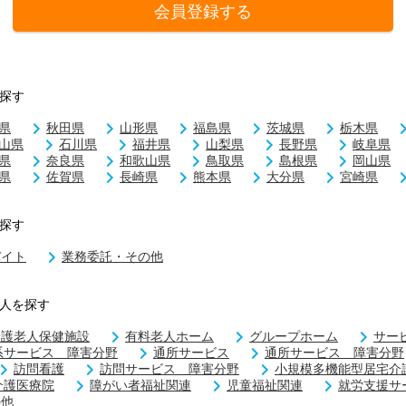
会員登録する
探す
県
秋田県
山形県
福島県
茨城県
栃木県
山県
石川県
福井県
山梨県
長野県
岐阜県
県
奈良県
和歌山県
鳥取県
島根県
岡山県
県
佐賀県
長崎県
熊本県
大分県
宮崎県
探す
バイト
業務委託・その他
人を探す
介護老人保健施設
有料老人ホーム
グループホーム
サー
系サービス 障害分野
通所サービス
通所サービス 障害分野
訪問看護
訪問サービス 障害分野
小規模多機能型居宅介
介護医療院
障がい者福祉関連
児童福祉関連
就労支援サ
の他