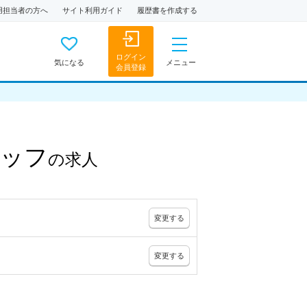
用担当者の方へ
サイト利用ガイド
履歴書を作成する
ログイン
気になる
メニュー
会員登録
タッフ
の
求人
変更
する
変更
する