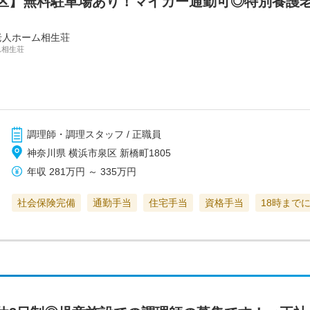
区】無料駐車場あり！マイカー通勤可◎特別養護
老人ホーム相生荘
ム相生荘
調理師・調理スタッフ / 正職員
神奈川県 横浜市泉区 新橋町1805
年収
281万円
～
335万円
社会保険完備
通勤手当
住宅手当
資格手当
18時まで