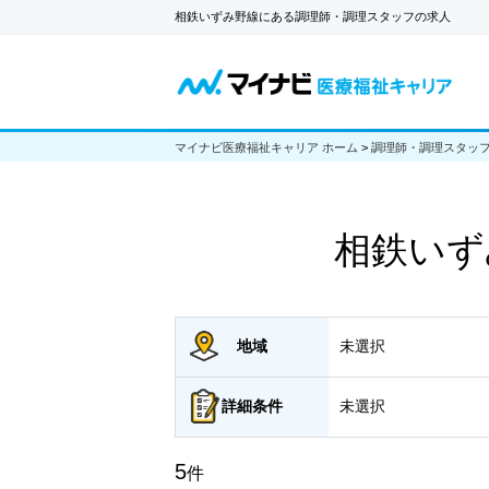
相鉄いずみ野線にある調理師・調理スタッフの求人
マイナビ医療福祉キャリア ホーム
>
調理師・調理スタッ
相鉄いず
地域
未選択
詳細
条件
未選択
5
件