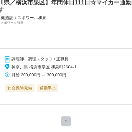
川県／横浜市泉区】年間休日111日☆マイカー通勤
す
保健施設エスポワール和泉
エスポワール和泉
調理師・調理スタッフ / 正職員
神奈川県 横浜市泉区 和泉町2604-1
月給
200,000円
～
300,000円
社会保険完備
通勤手当
1