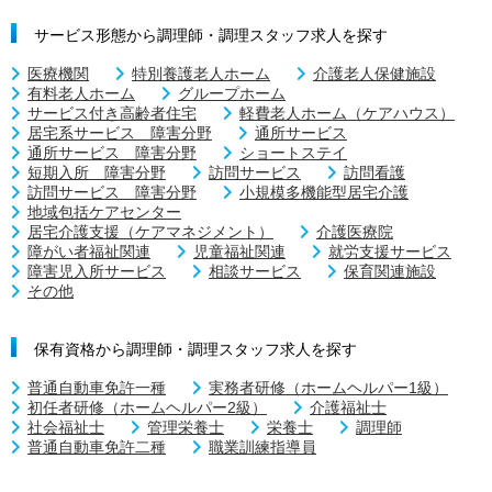
サービス形態から調理師・調理スタッフ求人を探す
医療機関
特別養護老人ホーム
介護老人保健施設
有料老人ホーム
グループホーム
サービス付き高齢者住宅
軽費老人ホーム（ケアハウス）
居宅系サービス 障害分野
通所サービス
通所サービス 障害分野
ショートステイ
短期入所 障害分野
訪問サービス
訪問看護
訪問サービス 障害分野
小規模多機能型居宅介護
地域包括ケアセンター
居宅介護支援（ケアマネジメント）
介護医療院
障がい者福祉関連
児童福祉関連
就労支援サービス
障害児入所サービス
相談サービス
保育関連施設
その他
保有資格から調理師・調理スタッフ求人を探す
普通自動車免許一種
実務者研修（ホームヘルパー1級）
初任者研修（ホームヘルパー2級）
介護福祉士
社会福祉士
管理栄養士
栄養士
調理師
普通自動車免許二種
職業訓練指導員