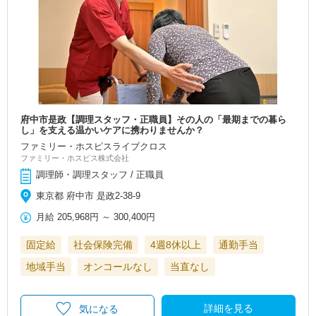
府中市是政【調理スタッフ・正職員】その人の「最期までの暮ら
し」を支える温かいケアに携わりませんか？
ファミリー・ホスピスライブクロス
ファミリー・ホスピス株式会社
調理師・調理スタッフ / 正職員
東京都 府中市 是政2-38-9
月給
205,968円
～
300,400円
固定給
社会保険完備
4週8休以上
通勤手当
地域手当
オンコールなし
当直なし
詳細を見る
気になる