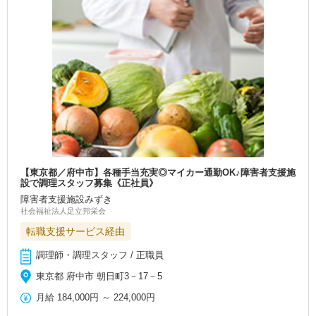
【東京都／府中市】各種手当充実◎マイカー通勤OK♪障害者支援施
設で調理スタッフ募集《正社員》
障害者支援施設みずき
社会福祉法人足立邦栄会
転職支援サービス経由
調理師・調理スタッフ / 正職員
東京都 府中市 朝日町3－17－5
月給
184,000円
～
224,000円