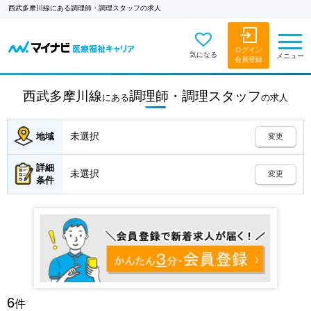
西武多摩川線にある調理師・調理スタッフの求人
ログイン
気になる
メニュー
会員登録
西武多摩川線
調理師・調理スタッフ
にある
の
求人
未選択
地域
変更
詳細
未選択
変更
条件
6
件