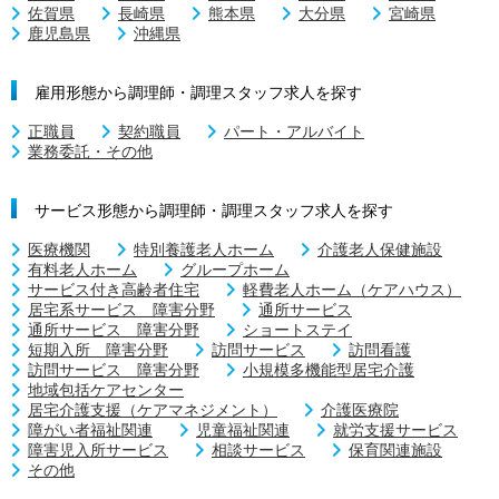
佐賀県
長崎県
熊本県
大分県
宮崎県
鹿児島県
沖縄県
雇用形態から調理師・調理スタッフ求人を探す
正職員
契約職員
パート・アルバイト
業務委託・その他
サービス形態から調理師・調理スタッフ求人を探す
医療機関
特別養護老人ホーム
介護老人保健施設
有料老人ホーム
グループホーム
サービス付き高齢者住宅
軽費老人ホーム（ケアハウス）
居宅系サービス 障害分野
通所サービス
通所サービス 障害分野
ショートステイ
短期入所 障害分野
訪問サービス
訪問看護
訪問サービス 障害分野
小規模多機能型居宅介護
地域包括ケアセンター
居宅介護支援（ケアマネジメント）
介護医療院
障がい者福祉関連
児童福祉関連
就労支援サービス
障害児入所サービス
相談サービス
保育関連施設
その他