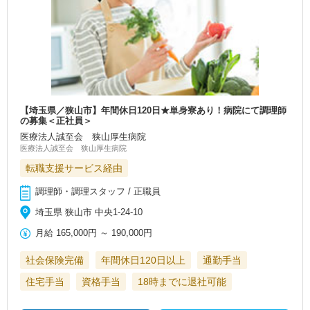
【埼玉県／狭山市】年間休日120日★単身寮あり！病院にて調理師
の募集＜正社員＞
医療法人誠至会 狭山厚生病院
医療法人誠至会 狭山厚生病院
転職支援サービス経由
調理師・調理スタッフ / 正職員
埼玉県 狭山市 中央1-24-10
月給
165,000円
～
190,000円
社会保険完備
年間休日120日以上
通勤手当
住宅手当
資格手当
18時までに退社可能