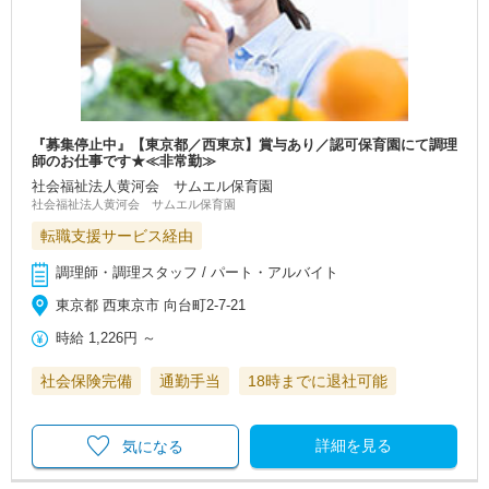
『募集停止中』【東京都／西東京】賞与あり／認可保育園にて調理
師のお仕事です★≪非常勤≫
社会福祉法人黄河会 サムエル保育園
社会福祉法人黄河会 サムエル保育園
転職支援サービス経由
調理師・調理スタッフ / パート・アルバイト
東京都 西東京市 向台町2-7-21
時給
1,226円
～
社会保険完備
通勤手当
18時までに退社可能
詳細を見る
気になる