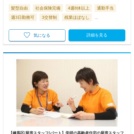
髪型自由
社会保険完備
4週8休以上
通勤手当
週3日勤務可
3交替制
残業ほぼなし
…
詳細を見る
気になる
【練馬区/厨房スタッフ/パート】学研の高齢者住宅の厨房スタッフ