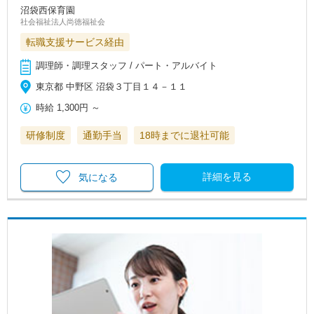
沼袋西保育園
社会福祉法人尚徳福祉会
転職支援サービス経由
調理師・調理スタッフ / パート・アルバイト
東京都 中野区 沼袋３丁目１４－１１
時給
1,300円
～
研修制度
通勤手当
18時までに退社可能
詳細を見る
気になる