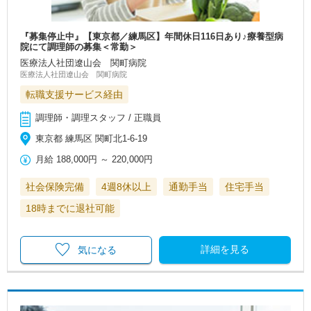
『募集停止中』【東京都／練馬区】年間休日116日あり♪療養型病
院にて調理師の募集＜常勤＞
医療法人社団遼山会 関町病院
医療法人社団遼山会 関町病院
転職支援サービス経由
調理師・調理スタッフ / 正職員
東京都 練馬区 関町北1-6-19
月給
188,000円
～
220,000円
社会保険完備
4週8休以上
通勤手当
住宅手当
18時までに退社可能
詳細を見る
気になる