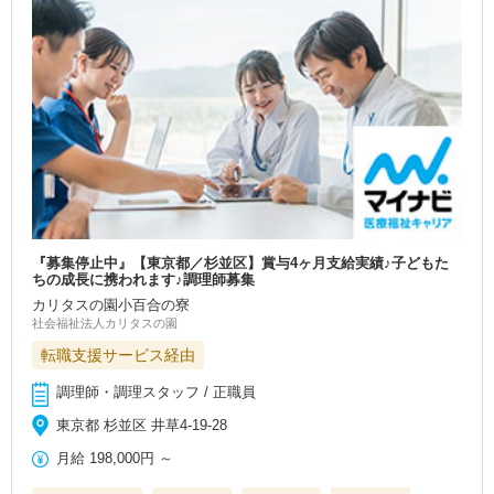
『募集停止中』【東京都／杉並区】賞与4ヶ月支給実績♪子どもた
ちの成長に携われます♪調理師募集
カリタスの園小百合の寮
社会福祉法人カリタスの園
転職支援サービス経由
調理師・調理スタッフ / 正職員
東京都 杉並区 井草4-19-28
月給
198,000円
～