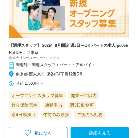
【調理スタッフ】 2026年8月開設 週3日～OK パートの求人/pe066
ReHOPE 西東京
株式会社シーユーシー・ホスピス
調理師・調理スタッフ / パート・アルバイト
東京都 西東京市 保谷町4丁目12番5号
時給
1,300円
～
オープニングスタッフ募集
開業一年以内
社会保険完備
通勤手当
週3日勤務可
週4日勤務可
午前のみ勤務
午後のみ勤務
…
詳細を見る
気になる