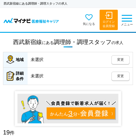
西武新宿線にある調理師・調理スタッフの求人
ログイン
気になる
メニュー
会員登録
西武新宿線
調理師・調理スタッフ
にある
の
求人
未選択
地域
変更
詳細
未選択
変更
条件
19
件