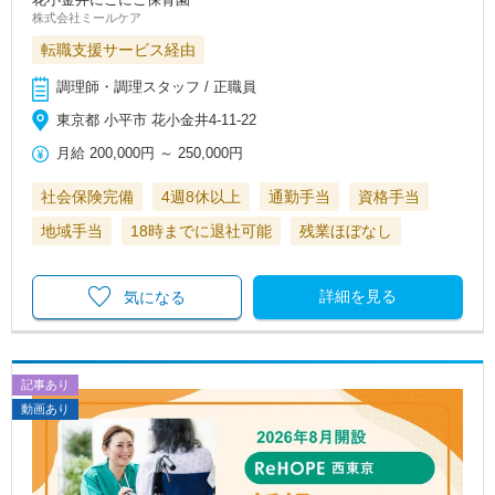
株式会社ミールケア
転職支援サービス経由
調理師・調理スタッフ / 正職員
東京都 小平市 花小金井4-11-22
月給
200,000円
～
250,000円
社会保険完備
4週8休以上
通勤手当
資格手当
地域手当
18時までに退社可能
残業ほぼなし
詳細を見る
気になる
記事あり
動画あり