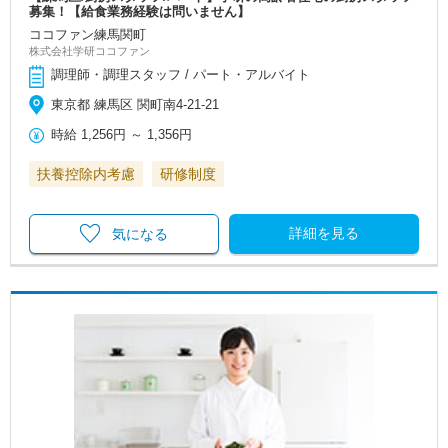
募集！【給食業務経験は問いません】
ココファン練馬関町
株式会社学研ココファン
調理師・調理スタッフ / パート・アルバイト
東京都 練馬区 関町南4-21-21
時給
1,256円
～
1,356円
扶養控除内考慮
研修制度
詳細を見る
気になる