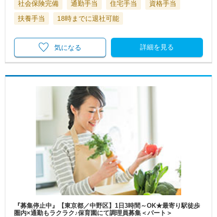
社会保険完備
通勤手当
住宅手当
資格手当
扶養手当
18時までに退社可能
詳細を見る
気になる
『募集停止中』【東京都／中野区】1日3時間～OK★最寄り駅徒歩
圏内×通勤もラクラク♪保育園にて調理員募集＜パート＞