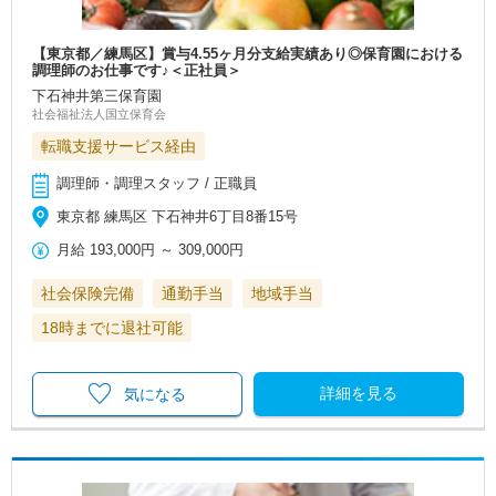
【東京都／練馬区】賞与4.55ヶ月分支給実績あり◎保育園における
調理師のお仕事です♪＜正社員＞
下石神井第三保育園
社会福祉法人国立保育会
転職支援サービス経由
調理師・調理スタッフ / 正職員
東京都 練馬区 下石神井6丁目8番15号
月給
193,000円
～
309,000円
社会保険完備
通勤手当
地域手当
18時までに退社可能
詳細を見る
気になる