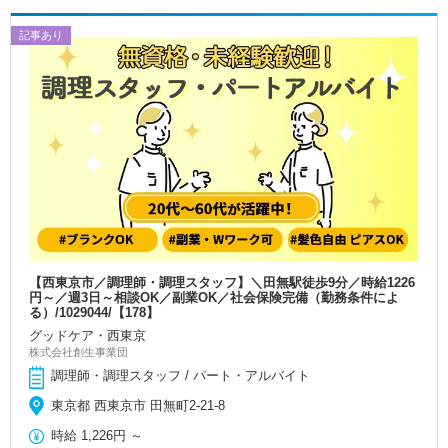
記事あり
【西東京市／調理師・調理スタッフ】＼田無駅徒歩9分／時給1226
円～／週3日～相談OK／副業OK／社会保険完備（勤務条件によ
る）/1029044/【178】
グッドケア・西東京
株式会社創生事業団
調理師・調理スタッフ / パート・アルバイト
東京都 西東京市 田無町2-21-8
時給
1,226円
～