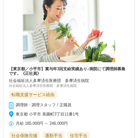
【東京都／小平市】賞与年3回支給実績あり♪病院にて調理師募集
です。《正社員》
社会福祉法人多摩済生医療団 多摩済生病院
社会福祉法人多摩済生医療団 多摩済生病院
転職支援サービス経由
調理師・調理スタッフ / 正職員
東京都 小平市 美園町3丁目11番1号
月給
185,000円
～
246,000円
社会保険完備
通勤手当
住宅手当