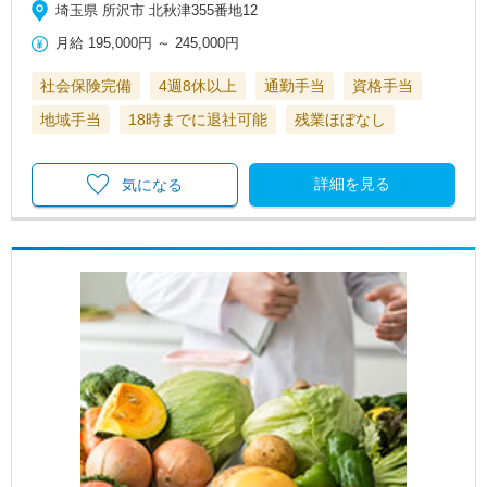
埼玉県 所沢市 北秋津355番地12
月給
195,000円
～
245,000円
社会保険完備
4週8休以上
通勤手当
資格手当
地域手当
18時までに退社可能
残業ほぼなし
詳細を見る
気になる