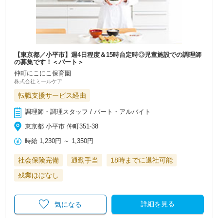
【東京都／小平市】週4日程度＆15時台定時◎児童施設での調理師
の募集です！＜パート＞
仲町にこにこ保育園
株式会社ミールケア
転職支援サービス経由
調理師・調理スタッフ / パート・アルバイト
東京都 小平市 仲町351-38
時給
1,230円
～
1,350円
社会保険完備
通勤手当
18時までに退社可能
残業ほぼなし
詳細を見る
気になる