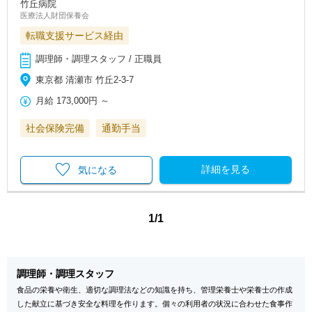
竹丘病院
医療法人財団保養会
転職支援サービス経由
調理師・調理スタッフ / 正職員
東京都 清瀬市 竹丘2-3-7
月給
173,000円
～
社会保険完備
通勤手当
詳細を見る
気になる
1/1
調理師・調理スタッフ
食品の栄養や衛生、適切な調理法などの知識を持ち、管理栄養士や栄養士の作成
した献立に基づき安全な料理を作ります。個々の利用者の状況に合わせた食事作