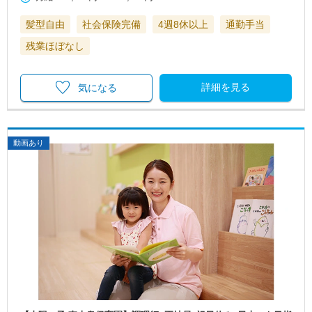
髪型自由
社会保険完備
4週8休以上
通勤手当
残業ほぼなし
詳細を見る
気になる
動画あり