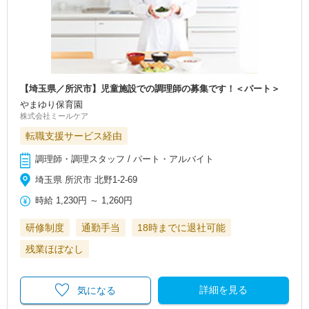
【埼玉県／所沢市】児童施設での調理師の募集です！＜パート＞
やまゆり保育園
株式会社ミールケア
転職支援サービス経由
調理師・調理スタッフ / パート・アルバイト
埼玉県 所沢市 北野1-2-69
時給
1,230円
～
1,260円
研修制度
通勤手当
18時までに退社可能
残業ほぼなし
詳細を見る
気になる