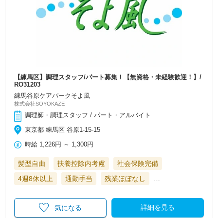
【練馬区】調理スタッフ/パート募集！【無資格・未経験歓迎！】/
RO31203
練馬谷原ケアパークそよ風
株式会社SOYOKAZE
調理師・調理スタッフ / パート・アルバイト
東京都 練馬区 谷原1-15-15
時給
1,226円
～
1,300円
髪型自由
扶養控除内考慮
社会保険完備
4週8休以上
通勤手当
残業ほぼなし
…
詳細を見る
気になる