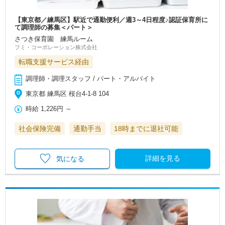
【東京都／練馬区】駅近で通勤便利／週3～4日程度♪認証保育所に
て調理師の募集＜パート＞
さつき保育園 練馬ルーム
フミ・コーポレーション株式会社
転職支援サービス経由
調理師・調理スタッフ / パート・アルバイト
東京都 練馬区 桜台4-1-8 104
時給
1,226円
～
社会保険完備
通勤手当
18時までに退社可能
詳細を見る
気になる