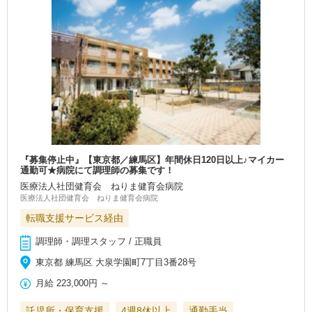
『募集停止中』【東京都／練馬区】年間休日120日以上♪マイカー
通勤可★病院にて調理師の募集です！
医療法人社団健育会 ねりま健育会病院
医療法人社団健育会 ねりま健育会病院
転職支援サービス経由
調理師・調理スタッフ / 正職員
東京都 練馬区 大泉学園町7丁目3番28号
月給
223,000円
～
託児所・保育支援
4週8休以上
通勤手当