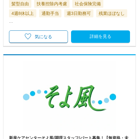
髪型自由
扶養控除内考慮
社会保険完備
4週8休以上
通勤手当
週3日勤務可
残業ほぼなし
…
詳細を見る
気になる
新座ケアセンターそよ風/調理スタッフ/パート募集！【無資格・未