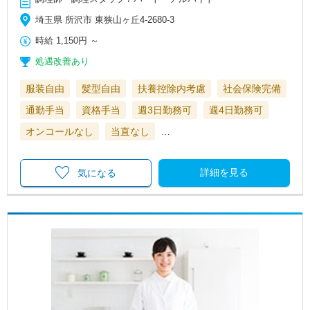
埼玉県 所沢市 東狭山ヶ丘4-2680-3
時給
1,150円
～
処遇改善あり
服装自由
髪型自由
扶養控除内考慮
社会保険完備
通勤手当
資格手当
週3日勤務可
週4日勤務可
オンコールなし
当直なし
…
詳細を見る
気になる