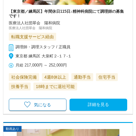
【東京都／練馬区】年間休日115日♪精神科病院にて調理師の募集
です！
医療法人社団翠会 陽和病院
医療法人社団翠会 陽和病院
転職支援サービス経由
調理師・調理スタッフ / 正職員
東京都 練馬区 大泉町２-１７-１
月給
217,000円
～
252,000円
社会保険完備
4週8休以上
通勤手当
住宅手当
扶養手当
18時までに退社可能
詳細を見る
気になる
動画あり