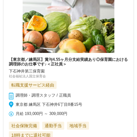
【東京都／練馬区】賞与4.55ヶ月分支給実績あり◎保育園における
調理師のお仕事です♪＜正社員＞
下石神井第三保育園
社会福祉法人国立保育会
転職支援サービス経由
調理師・調理スタッフ / 正職員
東京都 練馬区 下石神井6丁目8番15号
月給
193,000円
～
309,000円
社会保険完備
通勤手当
地域手当
18時までに退社可能