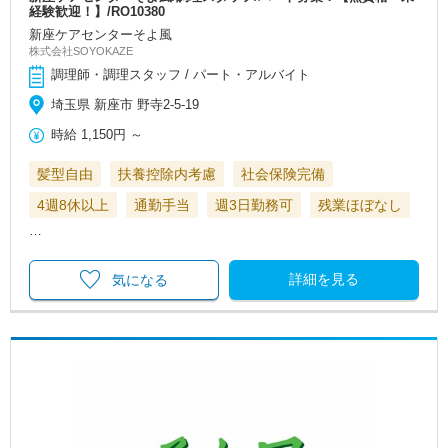
経験歓迎！】/RO10380
新座ケアセンターそよ風
株式会社SOYOKAZE
調理師・調理スタッフ / パート・アルバイト
埼玉県 新座市 野寺2-5-19
時給
1,150円
～
髪型自由
扶養控除内考慮
社会保険完備
4週8休以上
通勤手当
週3日勤務可
残業ほぼなし
…
詳細を見る
気になる