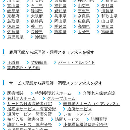
埼玉県
千葉県
東京都
神奈川県
新潟県
富山県
石川県
福井県
山梨県
長野県
岐阜県
静岡県
愛知県
三重県
滋賀県
京都府
大阪府
兵庫県
奈良県
和歌山県
鳥取県
島根県
岡山県
広島県
山口県
徳島県
香川県
愛媛県
高知県
福岡県
佐賀県
長崎県
熊本県
大分県
宮崎県
鹿児島県
沖縄県
雇用形態から調理師・調理スタッフ求人を探す
正職員
契約職員
パート・アルバイト
業務委託・その他
サービス形態から調理師・調理スタッフ求人を探す
医療機関
特別養護老人ホーム
介護老人保健施設
有料老人ホーム
グループホーム
サービス付き高齢者住宅
軽費老人ホーム（ケアハウス）
居宅系サービス 障害分野
通所サービス
通所サービス 障害分野
ショートステイ
短期入所 障害分野
訪問サービス
訪問看護
訪問サービス 障害分野
小規模多機能型居宅介護
地域包括ケアセンター