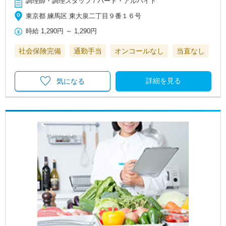
調理師・調理スタッフ / パート・アルバイト
東京都 練馬区 東大泉二丁目９番１６号
時給
1,290円
～
1,290円
社会保険完備
通勤手当
オンコールなし
当直なし
詳細を見る
気になる