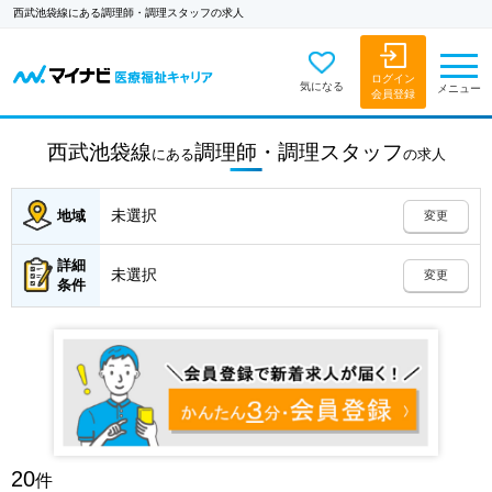
西武池袋線にある調理師・調理スタッフの求人
ログイン
気になる
メニュー
会員登録
西武池袋線
調理師・調理スタッフ
にある
の
求人
未選択
地域
変更
詳細
未選択
変更
条件
20
件