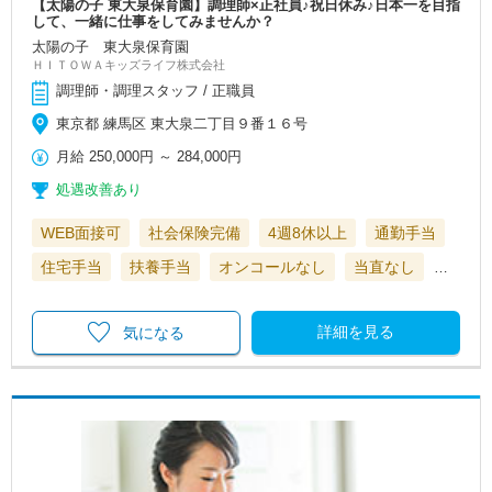
【太陽の子 東大泉保育園】調理師×正社員♪祝日休み♪日本一を目指
して、一緒に仕事をしてみませんか？
太陽の子 東大泉保育園
ＨＩＴＯＷＡキッズライフ株式会社
調理師・調理スタッフ / 正職員
東京都 練馬区 東大泉二丁目９番１６号
月給
250,000円
～
284,000円
処遇改善あり
WEB面接可
社会保険完備
4週8休以上
通勤手当
住宅手当
扶養手当
オンコールなし
当直なし
…
詳細を見る
気になる