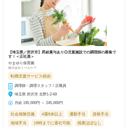
【埼玉県／所沢市】昇給賞与あり◎児童施設での調理師の募集で
す！＜正社員＞
やまゆり保育園
株式会社ミールケア
転職支援サービス経由
調理師・調理スタッフ / 正職員
埼玉県 所沢市 北野1-2-69
月給
195,000円
～
245,000円
社会保険完備
4週8休以上
通勤手当
資格手当
地域手当
18時までに退社可能
残業ほぼなし