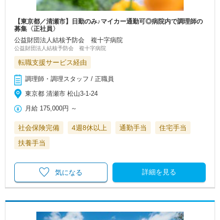
【東京都／清瀬市】日勤のみ♪マイカー通勤可◎病院内で調理師の
募集〈正社員〉
公益財団法人結核予防会 複十字病院
公益財団法人結核予防会 複十字病院
転職支援サービス経由
調理師・調理スタッフ / 正職員
東京都 清瀬市 松山3-1-24
月給
175,000円
～
社会保険完備
4週8休以上
通勤手当
住宅手当
扶養手当
詳細を見る
気になる