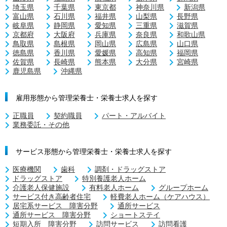
埼玉県
千葉県
東京都
神奈川県
新潟県
富山県
石川県
福井県
山梨県
長野県
岐阜県
静岡県
愛知県
三重県
滋賀県
京都府
大阪府
兵庫県
奈良県
和歌山県
鳥取県
島根県
岡山県
広島県
山口県
徳島県
香川県
愛媛県
高知県
福岡県
佐賀県
長崎県
熊本県
大分県
宮崎県
鹿児島県
沖縄県
雇用形態から管理栄養士・栄養士求人を探す
正職員
契約職員
パート・アルバイト
業務委託・その他
サービス形態から管理栄養士・栄養士求人を探す
医療機関
歯科
調剤・ドラッグストア
ドラッグストア
特別養護老人ホーム
介護老人保健施設
有料老人ホーム
グループホーム
サービス付き高齢者住宅
軽費老人ホーム（ケアハウス）
居宅系サービス 障害分野
通所サービス
通所サービス 障害分野
ショートステイ
短期入所 障害分野
訪問サービス
訪問看護