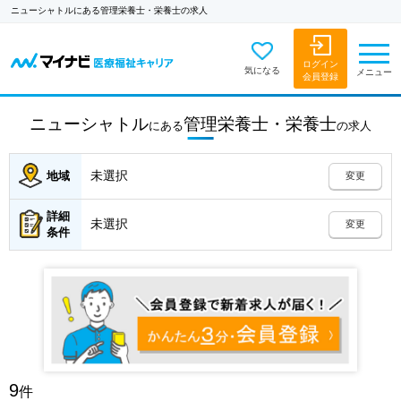
ニューシャトルにある管理栄養士・栄養士の求人
ログイン
気になる
メニュー
会員登録
ニューシャトル
管理栄養士・栄養士
にある
の
求人
未選択
地域
変更
詳細
未選択
変更
条件
9
件