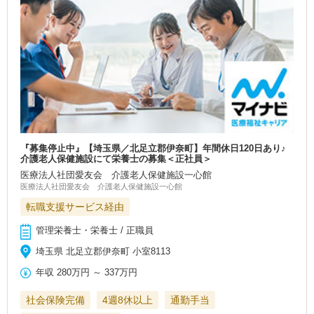
『募集停止中』【埼玉県／北足立郡伊奈町】年間休日120日あり♪
介護老人保健施設にて栄養士の募集＜正社員＞
医療法人社団愛友会 介護老人保健施設一心館
医療法人社団愛友会 介護老人保健施設一心館
転職支援サービス経由
管理栄養士・栄養士 / 正職員
埼玉県 北足立郡伊奈町 小室8113
年収
280万円
～
337万円
社会保険完備
4週8休以上
通勤手当