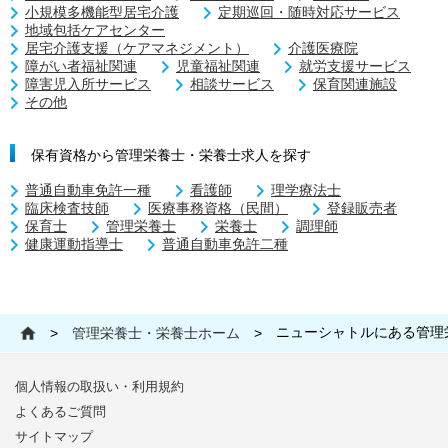
小規模多機能型居宅介護
定期巡回・随時対応サービス
地域包括ケアセンター
居宅介護支援（ケアマネジメント）
介護医療院
障がい者福祉関連
児童福祉関連
就労支援サービス
障害児入所サービス
相談サービス
保育関連施設
その他
保有資格から管理栄養士・栄養士求人を探す
普通自動車免許一種
看護師
理学療法士
臨床検査技師
医療事務資格（民間）
登録販売者
保育士
管理栄養士
栄養士
調理師
健康運動指導士
普通自動車免許二種
ニューシャトルにある管理
>
管理栄養士・栄養士ホーム
>
個人情報の取扱い・利用規約
よくあるご質問
サイトマップ