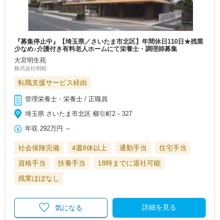
『募集停止中』【埼玉県／さいたま市北区】年間休日110日★残業
少なめ♪介護付き有料老人ホームにて栄養士・調理師募集
大宮明生苑
株式会社明昭
転職支援サービス経由
管理栄養士・栄養士 / 正職員
埼玉県 さいたま市北区 櫛引町2－327
年収
292万円
～
社会保険完備
4週8休以上
通勤手当
住宅手当
資格手当
扶養手当
18時までに退社可能
残業ほぼなし
詳細を見る
気になる