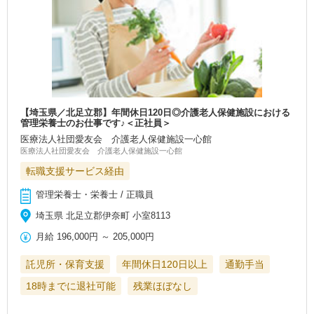
【埼玉県／北足立郡】年間休日120日◎介護老人保健施設における
管理栄養士のお仕事です♪＜正社員＞
医療法人社団愛友会 介護老人保健施設一心館
医療法人社団愛友会 介護老人保健施設一心館
転職支援サービス経由
管理栄養士・栄養士 / 正職員
埼玉県 北足立郡伊奈町 小室8113
月給
196,000円
～
205,000円
託児所・保育支援
年間休日120日以上
通勤手当
18時までに退社可能
残業ほぼなし