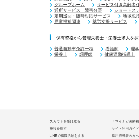
グループホーム
サービス付き高齢者
通所サービス 障害分野
ショートス
定期巡回・随時対応サービス
地域包
児童福祉関連
就労支援サービス
保有資格から管理栄養士・栄養士求人を探
普通自動車免許一種
看護師
理
栄養士
調理師
健康運動指導士
スカウトを受け取る
「マイナビ医療福
施設を探す
サイト利用ガイド
LINEで転職活動をする
採用担当者の方へ