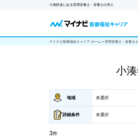
小湊鉄道にある管理栄養士・栄養士の求人
マイナビ医療福祉キャリア ホーム
>
管理栄養士・栄養士
小湊
地域
未選択
詳細
条件
未選択
3
件