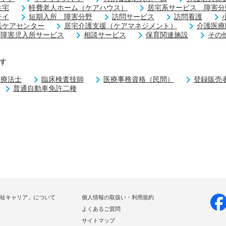
住宅
軽費老人ホーム（ケアハウス）
居宅系サービス 障害分
テイ
短期入所 障害分野
訪問サービス
訪問看護
括ケアセンター
居宅介護支援（ケアマネジメント）
介護医療
障害児入所サービス
相談サービス
保育関連施設
その
す
学療法士
臨床検査技師
医療事務資格（民間）
登録販売
普通自動車免許二種
祉キャリア」について
個人情報の取扱い・利用規約
よくあるご質問
サイトマップ