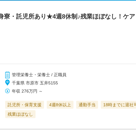
身寮・託児所あり★4週8休制♪残業ほぼなし！ケ
管理栄養士・栄養士 / 正職員
千葉県 市原市 五井5155
年収
276万円
～
託児所・保育支援
4週8休以上
通勤手当
18時までに退社
残業ほぼなし