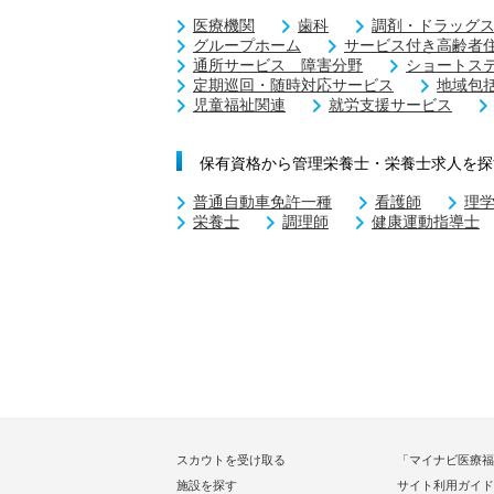
医療機関
歯科
調剤・ドラッグ
グループホーム
サービス付き高齢者
通所サービス 障害分野
ショートス
定期巡回・随時対応サービス
地域包
児童福祉関連
就労支援サービス
保有資格から管理栄養士・栄養士求人を探
普通自動車免許一種
看護師
理
栄養士
調理師
健康運動指導士
スカウトを受け取る
「マイナビ医療福
施設を探す
サイト利用ガイド