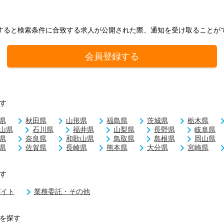
すると検索条件に合致する求人が公開された際、通知を受け取ることが
会員登録する
す
県
秋田県
山形県
福島県
茨城県
栃木県
山県
石川県
福井県
山梨県
長野県
岐阜県
県
奈良県
和歌山県
鳥取県
島根県
岡山県
県
佐賀県
長崎県
熊本県
大分県
宮崎県
す
バイト
業務委託・その他
を探す