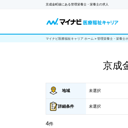
京成金町線にある管理栄養士・栄養士の求人
マイナビ医療福祉キャリア ホーム
>
管理栄養士・栄養士
京成
地域
未選択
詳細
条件
未選択
4
件