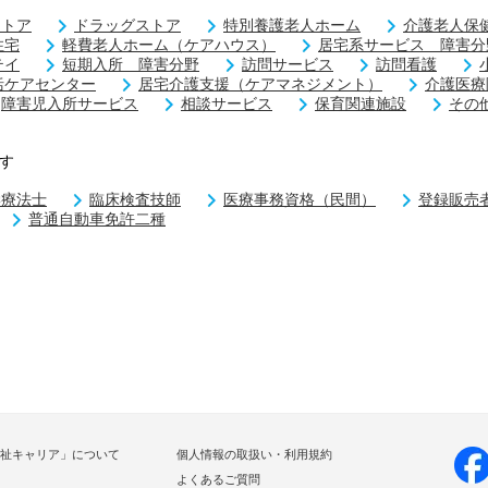
ストア
ドラッグストア
特別養護老人ホーム
介護老人保
住宅
軽費老人ホーム（ケアハウス）
居宅系サービス 障害分
テイ
短期入所 障害分野
訪問サービス
訪問看護
括ケアセンター
居宅介護支援（ケアマネジメント）
介護医療
障害児入所サービス
相談サービス
保育関連施設
その
す
学療法士
臨床検査技師
医療事務資格（民間）
登録販売
普通自動車免許二種
祉キャリア」について
個人情報の取扱い・利用規約
よくあるご質問