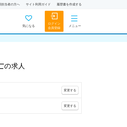
用担当者の方へ
サイト利用ガイド
履歴書を作成する
ログイン
気になる
メニュー
会員登録
士
の
求人
変更
する
変更
する