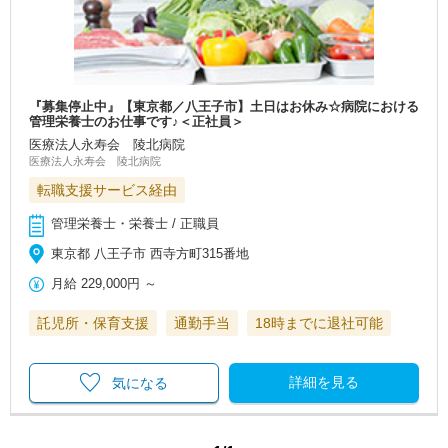
『募集停止中』【東京都／八王子市】土日はお休み☆病院における
管理栄養士のお仕事です♪＜正社員＞
医療法人永寿会 陵北病院
医療法人永寿会 陵北病院
転職支援サービス経由
管理栄養士・栄養士 / 正職員
東京都 八王子市 西寺方町315番地
月給
229,000円
～
託児所・保育支援
通勤手当
18時までに退社可能
詳細を見る
気になる