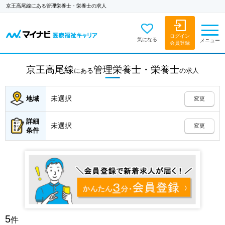
京王高尾線にある管理栄養士・栄養士の求人
ログイン
気になる
メニュー
会員登録
京王高尾線
管理栄養士・栄養士
にある
の
求人
未選択
地域
変更
詳細
未選択
変更
条件
5
件