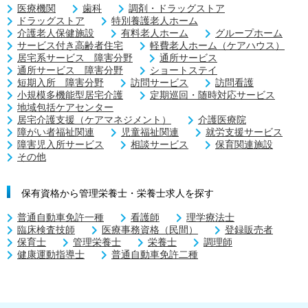
医療機関
歯科
調剤・ドラッグストア
ドラッグストア
特別養護老人ホーム
介護老人保健施設
有料老人ホーム
グループホーム
サービス付き高齢者住宅
軽費老人ホーム（ケアハウス）
居宅系サービス 障害分野
通所サービス
通所サービス 障害分野
ショートステイ
短期入所 障害分野
訪問サービス
訪問看護
小規模多機能型居宅介護
定期巡回・随時対応サービス
地域包括ケアセンター
居宅介護支援（ケアマネジメント）
介護医療院
障がい者福祉関連
児童福祉関連
就労支援サービス
障害児入所サービス
相談サービス
保育関連施設
その他
保有資格から管理栄養士・栄養士求人を探す
普通自動車免許一種
看護師
理学療法士
臨床検査技師
医療事務資格（民間）
登録販売者
保育士
管理栄養士
栄養士
調理師
健康運動指導士
普通自動車免許二種