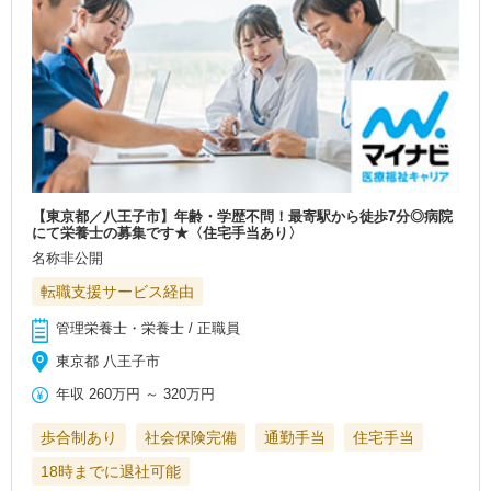
【東京都／八王子市】年齢・学歴不問！最寄駅から徒歩7分◎病院
にて栄養士の募集です★〈住宅手当あり〉
名称非公開
転職支援サービス経由
管理栄養士・栄養士 / 正職員
東京都 八王子市
年収
260万円
～
320万円
歩合制あり
社会保険完備
通勤手当
住宅手当
18時までに退社可能