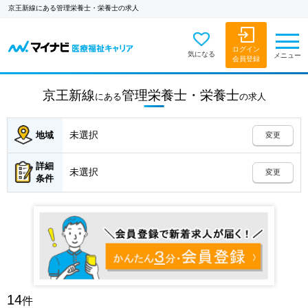
京王新線にある管理栄養士・栄養士の求人
ログイン
気になる
メニュー
会員登録
京王新線
管理栄養士・栄養士
にある
の
求人
未選択
地域
変更
詳細
未選択
変更
条件
14
件