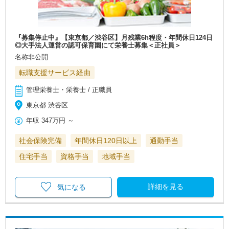
『募集停止中』【東京都／渋谷区】月残業6h程度・年間休日124日
◎大手法人運営の認可保育園にて栄養士募集＜正社員＞
名称非公開
転職支援サービス経由
管理栄養士・栄養士 / 正職員
東京都 渋谷区
年収
347万円
～
社会保険完備
年間休日120日以上
通勤手当
住宅手当
資格手当
地域手当
詳細を見る
気になる