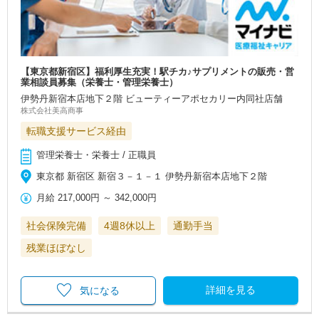
【東京都新宿区】福利厚生充実！駅チカ♪サプリメントの販売・営
業相談員募集（栄養士・管理栄養士）
伊勢丹新宿本店地下２階 ビューティーアポセカリー内同社店舗
株式会社美高商事
転職支援サービス経由
管理栄養士・栄養士 / 正職員
東京都 新宿区 新宿３－１－１ 伊勢丹新宿本店地下２階
月給
217,000円
～
342,000円
社会保険完備
4週8休以上
通勤手当
残業ほぼなし
詳細を見る
気になる