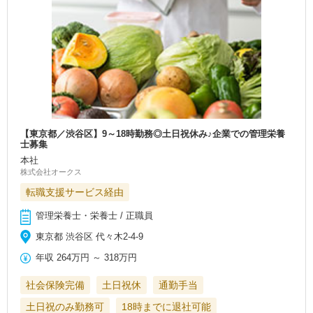
【東京都／渋谷区】9～18時勤務◎土日祝休み♪企業での管理栄養
士募集
本社
株式会社オークス
転職支援サービス経由
管理栄養士・栄養士 / 正職員
東京都 渋谷区 代々木2-4-9
年収
264万円
～
318万円
社会保険完備
土日祝休
通勤手当
土日祝のみ勤務可
18時までに退社可能