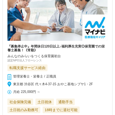
『募集停止中』年間休日120日以上♪福利厚生充実◎保育園での栄
養士募集！《常勤》
みんなのみらいをつくる保育園初台
認定NPO法人フローレンス
転職支援サービス経由
管理栄養士・栄養士 / 正職員
東京都 渋谷区 代々木4-37-15 おやこ基地シブヤ1・2F
月給
225,000円
～
社会保険完備
土日祝休
通勤手当
土日祝のみ勤務可
18時までに退社可能