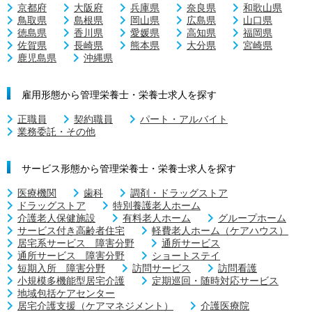
京都府
大阪府
兵庫県
奈良県
和歌山県
鳥取県
島根県
岡山県
広島県
山口県
徳島県
香川県
愛媛県
高知県
福岡県
佐賀県
長崎県
熊本県
大分県
宮崎県
鹿児島県
沖縄県
雇用形態から管理栄養士・栄養士求人を探す
正職員
契約職員
パート・アルバイト
業務委託・その他
サービス形態から管理栄養士・栄養士求人を探す
医療機関
歯科
調剤・ドラッグストア
ドラッグストア
特別養護老人ホーム
介護老人保健施設
有料老人ホーム
グループホーム
サービス付き高齢者住宅
軽費老人ホーム（ケアハウス）
居宅系サービス 障害分野
通所サービス
通所サービス 障害分野
ショートステイ
短期入所 障害分野
訪問サービス
訪問看護
小規模多機能型居宅介護
定期巡回・随時対応サービス
地域包括ケアセンター
居宅介護支援（ケアマネジメント）
介護医療院