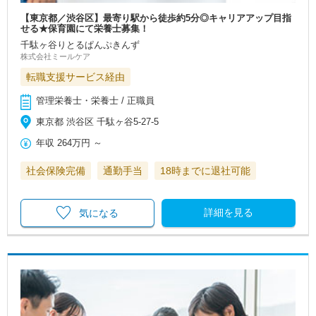
【東京都／渋谷区】最寄り駅から徒歩約5分◎キャリアアップ目指
せる★保育園にて栄養士募集！
千駄ヶ谷りとるぱんぷきんず
株式会社ミールケア
転職支援サービス経由
管理栄養士・栄養士 / 正職員
東京都 渋谷区 千駄ヶ谷5-27-5
年収
264万円
～
社会保険完備
通勤手当
18時までに退社可能
詳細を見る
気になる