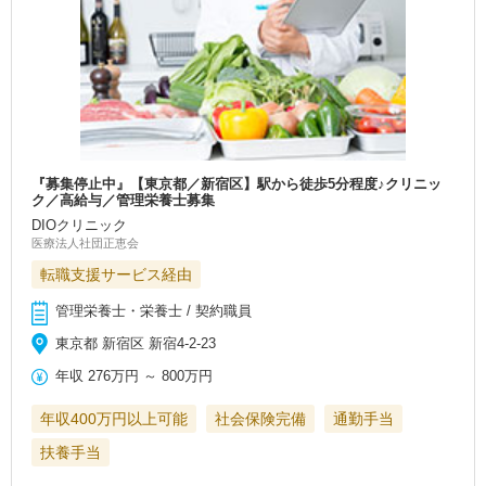
『募集停止中』【東京都／新宿区】駅から徒歩5分程度♪クリニッ
ク／高給与／管理栄養士募集
DIOクリニック
医療法人社団正恵会
転職支援サービス経由
管理栄養士・栄養士 / 契約職員
東京都 新宿区 新宿4-2-23
年収
276万円
～
800万円
年収400万円以上可能
社会保険完備
通勤手当
扶養手当