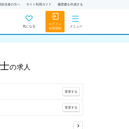
用担当者の方へ
サイト利用ガイド
履歴書を作成する
ログイン
気になる
メニュー
会員登録
士
の
求人
変更
する
変更
する