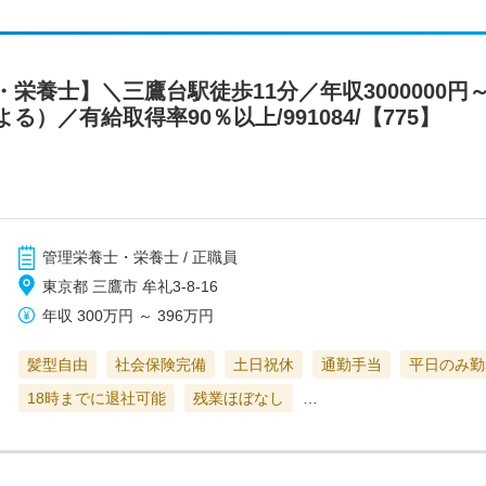
栄養士】＼三鷹台駅徒歩11分／年収3000000
）／有給取得率90％以上/991084/【775】
管理栄養士・栄養士 / 正職員
東京都 三鷹市 牟礼3-8-16
年収
300万円
～
396万円
髪型自由
社会保険完備
土日祝休
通勤手当
平日のみ勤
18時までに退社可能
残業ほぼなし
…