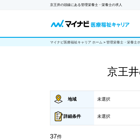
京王井の頭線にある管理栄養士・栄養士の求人
マイナビ医療福祉キャリア ホーム
>
管理栄養士・栄養士
京王井
地域
未選択
詳細
条件
未選択
37
件