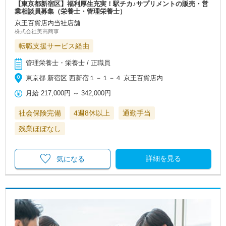
【東京都新宿区】福利厚生充実！駅チカ♪サプリメントの販売・営
業相談員募集（栄養士・管理栄養士）
京王百貨店内当社店舗
株式会社美高商事
転職支援サービス経由
管理栄養士・栄養士 / 正職員
東京都 新宿区 西新宿１－１－４ 京王百貨店内
月給
217,000円
～
342,000円
社会保険完備
4週8休以上
通勤手当
残業ほぼなし
詳細を見る
気になる