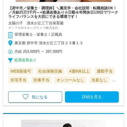
【府中市／栄養士・調理師】＼園見学・会社説明・転職相談OK！
／月給25万3千円～×処遇改善あり☆日勤＆年間休日139日でワーク
ライフバランスを大切にできる環境です！
太陽の子 清水が丘三丁目保育園
ＨＩＴＯＷＡキッズライフ株式会社
管理栄養士・栄養士 / 正職員
東京都 府中市 清水が丘三丁目２３番１３
月給
253,000円
～
287,000円
処遇改善あり
WEB面接可
社会保険完備
4週8休以上
通勤手当
住宅手当
扶養手当
オンコールなし
当直なし
…
詳細を見る
気になる