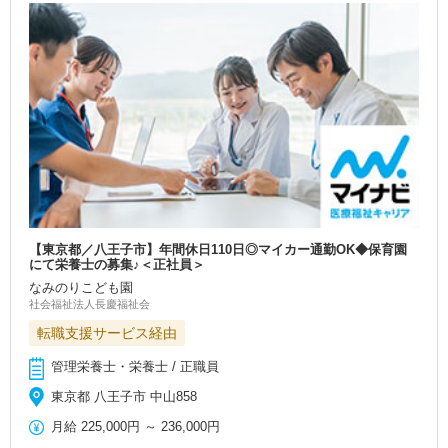
【東京都／八王子市】年間休日110日◎マイカー通勤OK◆保育園
にて栄養士の募集♪＜正社員＞
なみのりこども園
社会福祉法人長慶福祉会
転職支援サービス経由
管理栄養士・栄養士 / 正職員
東京都 八王子市 中山858
月給
225,000円
～
236,000円