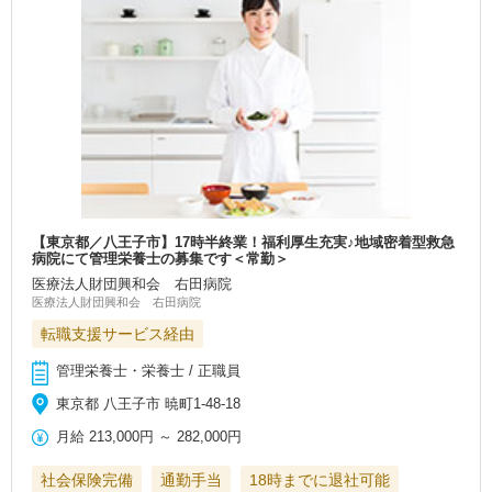
【東京都／八王子市】17時半終業！福利厚生充実♪地域密着型救急
病院にて管理栄養士の募集です＜常勤＞
医療法人財団興和会 右田病院
医療法人財団興和会 右田病院
転職支援サービス経由
管理栄養士・栄養士 / 正職員
東京都 八王子市 暁町1-48-18
月給
213,000円
～
282,000円
社会保険完備
通勤手当
18時までに退社可能