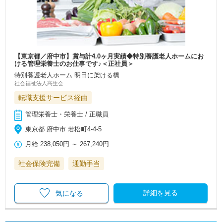
【東京都／府中市】賞与計4.0ヶ月実績◆特別養護老人ホームにお
ける管理栄養士のお仕事です♪＜正社員＞
特別養護老人ホーム 明日に架ける橋
社会福祉法人高生会
転職支援サービス経由
管理栄養士・栄養士 / 正職員
東京都 府中市 若松町4-4-5
月給
238,050円
～
267,240円
社会保険完備
通勤手当
詳細を見る
気になる