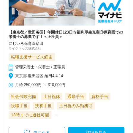
【東京都／世田谷区】年間休日123日☆福利厚生充実◎保育園での
栄養士の募集です！＜正社員＞
にじいろ保育園給田
ライクキッズ株式会社
転職支援サービス経由
管理栄養士・栄養士 / 正職員
東京都 世田谷区 給田4-4-14
月給
250,000円
～
310,000円
社会保険完備
土日祝休
通勤手当
資格手当
役職手当
扶養手当
土日祝のみ勤務可
18時までに退社可能
…
詳細を見る
気になる