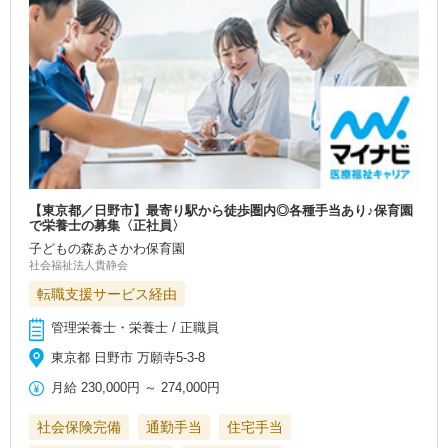
【東京都／日野市】最寄り駅から徒歩圏内◎各種手当あり♪保育園
で栄養士の募集〈正社員〉
子どもの森あさかわ保育園
社会福祉法人貴静会
転職支援サービス経由
管理栄養士・栄養士 / 正職員
東京都 日野市 万願寺5-3-8
月給
230,000円
～
274,000円
社会保険完備
通勤手当
住宅手当