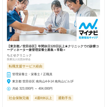
【東京都／世田谷区】年間休日120日以上★クリニックでの診療コ
ーディネーター兼管理栄養士募集＜常勤＞
ちとせクリニック
医療法人社団永研会
転職支援サービス経由
管理栄養士・栄養士 / 正職員
東京都 世田谷区 南烏山4-9-14 南烏山ビル1F
月給
323,000円
～
404,000円
社会保険完備
4週8休以上
通勤手当