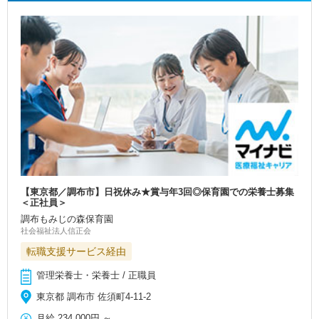
【東京都／調布市】日祝休み★賞与年3回◎保育園での栄養士募集
＜正社員＞
調布もみじの森保育園
社会福祉法人信正会
転職支援サービス経由
管理栄養士・栄養士 / 正職員
東京都 調布市 佐須町4-11-2
月給
234,000円
～