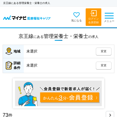
京王線にある管理栄養士・栄養士の求人
ログイン
気になる
メニュー
会員登録
京王線
管理栄養士・栄養士
にある
の
求人
未選択
地域
変更
詳細
未選択
変更
条件
73
件