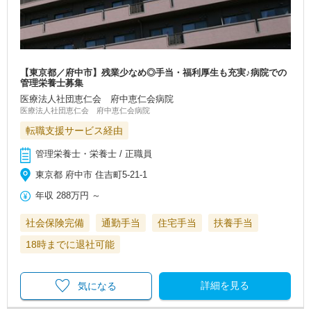
【東京都／府中市】残業少なめ◎手当・福利厚生も充実♪病院での
管理栄養士募集
医療法人社団恵仁会 府中恵仁会病院
医療法人社団恵仁会 府中恵仁会病院
転職支援サービス経由
管理栄養士・栄養士 / 正職員
東京都 府中市 住吉町5-21-1
年収
288万円
～
社会保険完備
通勤手当
住宅手当
扶養手当
18時までに退社可能
詳細を見る
気になる