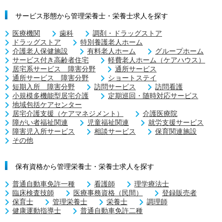
サービス形態から管理栄養士・栄養士求人を探す
医療機関
歯科
調剤・ドラッグストア
ドラッグストア
特別養護老人ホーム
介護老人保健施設
有料老人ホーム
グループホーム
サービス付き高齢者住宅
軽費老人ホーム（ケアハウス）
居宅系サービス 障害分野
通所サービス
通所サービス 障害分野
ショートステイ
短期入所 障害分野
訪問サービス
訪問看護
小規模多機能型居宅介護
定期巡回・随時対応サービス
地域包括ケアセンター
居宅介護支援（ケアマネジメント）
介護医療院
障がい者福祉関連
児童福祉関連
就労支援サービス
障害児入所サービス
相談サービス
保育関連施設
その他
保有資格から管理栄養士・栄養士求人を探す
普通自動車免許一種
看護師
理学療法士
臨床検査技師
医療事務資格（民間）
登録販売者
保育士
管理栄養士
栄養士
調理師
健康運動指導士
普通自動車免許二種