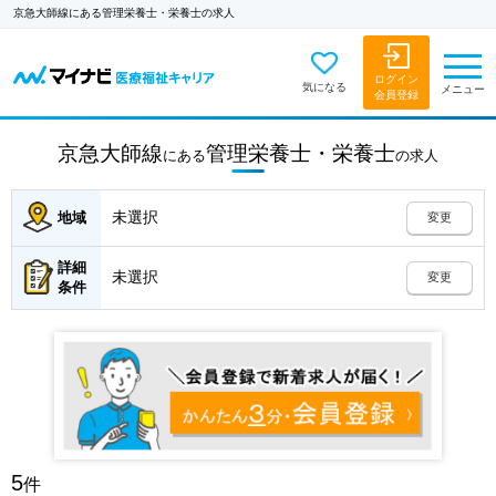
京急大師線にある管理栄養士・栄養士の求人
ログイン
気になる
メニュー
会員登録
京急大師線
管理栄養士・栄養士
にある
の
求人
未選択
地域
変更
詳細
未選択
変更
条件
5
件