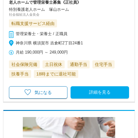
老人ホームで管理栄養士募集《正社員》
特別養護老人ホーム 塚山ホーム
社会福祉法人金良会
転職支援サービス経由
管理栄養士・栄養士 / 正職員
神奈川県 横須賀市 吉倉町2丁目24番1
月給
190,000円
～
249,000円
社会保険完備
土日祝休
通勤手当
住宅手当
扶養手当
18時までに退社可能
詳細を見る
気になる