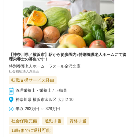
【神奈川県／横浜市】駅から徒歩圏内♪特別養護老人ホームにて管
理栄養士の募集です！
特別養護老人ホーム ラスール金沢文庫
社会福祉法人湖星会
転職支援サービス経由
管理栄養士・栄養士 / 正職員
神奈川県 横浜市金沢区 大川2-10
年収
263万円
～
328万円
社会保険完備
通勤手当
資格手当
18時までに退社可能