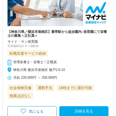
【神奈川県／横浜市港南区】最寄駅から徒歩圏内♪保育園にて栄養
士の募集＜正社員＞
サイド・サン保育園
社会福祉法人サン福祉会
転職支援サービス経由
管理栄養士・栄養士 / 正職員
神奈川県 横浜市港南区 最戸2‐6‐10
月給
228,000円
～
258,000円
社会保険完備
通勤手当
18時までに退社可能
残業ほぼなし
詳細を見る
気になる