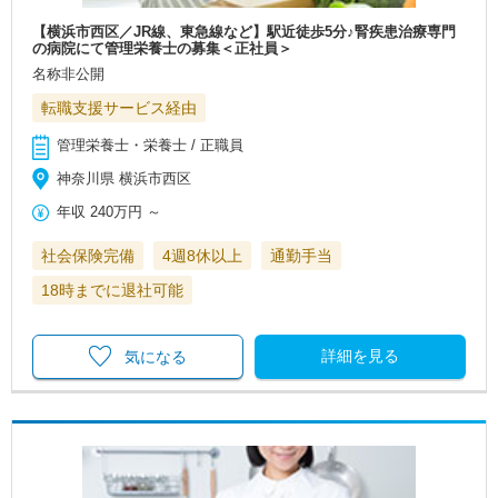
【横浜市西区／JR線、東急線など】駅近徒歩5分♪腎疾患治療専門
の病院にて管理栄養士の募集＜正社員＞
名称非公開
転職支援サービス経由
管理栄養士・栄養士 / 正職員
神奈川県 横浜市西区
年収
240万円
～
社会保険完備
4週8休以上
通勤手当
18時までに退社可能
詳細を見る
気になる