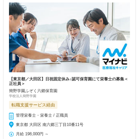
【東京都／大田区】日祝固定休み♪認可保育園にて栄養士の募集＜
正社員＞
簡野学園ふぞく六郷保育園
学校法人簡野学園
転職支援サービス経由
管理栄養士・栄養士 / 正職員
東京都 大田区 南六郷三丁目10番11号
月給
198,000円
～