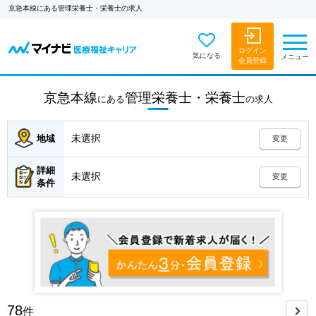
京急本線にある管理栄養士・栄養士の求人
ログイン
気になる
メニュー
会員登録
京急本線
管理栄養士・栄養士
にある
の
求人
未選択
地域
変更
詳細
未選択
変更
条件
78
件