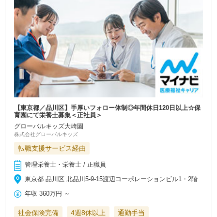
【東京都／品川区】手厚いフォロー体制◎年間休日120日以上☆保
育園にて栄養士募集＜正社員＞
グローバルキッズ大崎園
株式会社グローバルキッズ
転職支援サービス経由
管理栄養士・栄養士 / 正職員
東京都 品川区 北品川5-9-15渡辺コーポレーションビル1・2階
年収
360万円
～
社会保険完備
4週8休以上
通勤手当