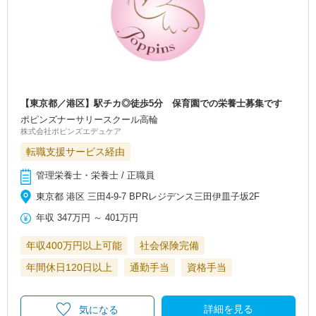
【東京都／港区】駅チカ◎徒歩5分 保育園での栄養士募集です
ポピンズナーサリースクール高輪
株式会社ポピンズエデュケア
転職支援サービス経由
管理栄養士・栄養士 / 正職員
東京都 港区 三田4-9-7 BPRレジデンス三田伊皿子坂2F
年収
347万円
～
401万円
年収400万円以上可能
社会保険完備
年間休日120日以上
通勤手当
資格手当
詳細を見る
気になる