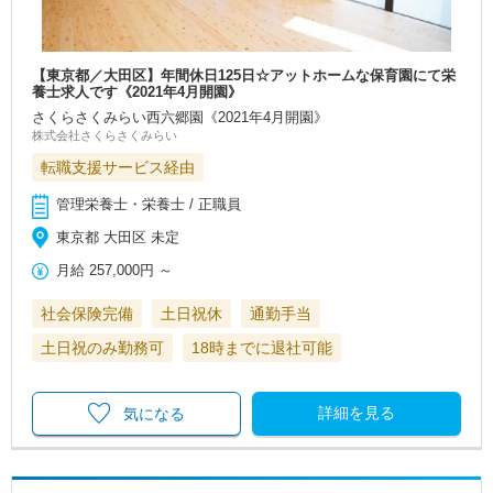
【東京都／大田区】年間休日125日☆アットホームな保育園にて栄
養士求人です《2021年4月開園》
さくらさくみらい西六郷園《2021年4月開園》
株式会社さくらさくみらい
転職支援サービス経由
管理栄養士・栄養士 / 正職員
東京都 大田区 未定
月給
257,000円
～
社会保険完備
土日祝休
通勤手当
土日祝のみ勤務可
18時までに退社可能
詳細を見る
気になる