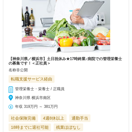
【神奈川県／横浜市】土日祝休み★17時終業♪病院での管理栄養士
の募集です！＜正社員＞
名称非公開
転職支援サービス経由
管理栄養士・栄養士 / 正職員
神奈川県 横浜市南区
年収
319万円
～
381万円
社会保険完備
4週8休以上
通勤手当
18時までに退社可能
残業ほぼなし