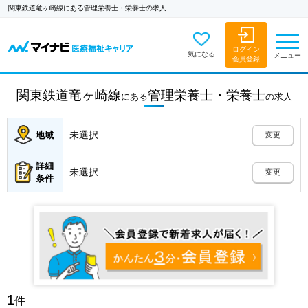
関東鉄道竜ヶ崎線にある管理栄養士・栄養士の求人
ログイン
気になる
メニュー
会員登録
関東鉄道竜ヶ崎線
管理栄養士・栄養士
にある
の
求人
未選択
地域
変更
詳細
未選択
変更
条件
1
件