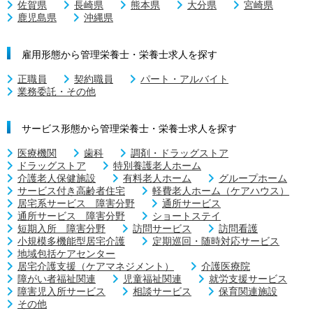
佐賀県
長崎県
熊本県
大分県
宮崎県
鹿児島県
沖縄県
雇用形態から管理栄養士・栄養士求人を探す
正職員
契約職員
パート・アルバイト
業務委託・その他
サービス形態から管理栄養士・栄養士求人を探す
医療機関
歯科
調剤・ドラッグストア
ドラッグストア
特別養護老人ホーム
介護老人保健施設
有料老人ホーム
グループホーム
サービス付き高齢者住宅
軽費老人ホーム（ケアハウス）
居宅系サービス 障害分野
通所サービス
通所サービス 障害分野
ショートステイ
短期入所 障害分野
訪問サービス
訪問看護
小規模多機能型居宅介護
定期巡回・随時対応サービス
地域包括ケアセンター
居宅介護支援（ケアマネジメント）
介護医療院
障がい者福祉関連
児童福祉関連
就労支援サービス
障害児入所サービス
相談サービス
保育関連施設
その他