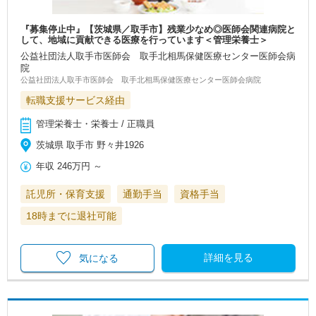
『募集停止中』【茨城県／取手市】残業少なめ◎医師会関連病院と
して、地域に貢献できる医療を行っています＜管理栄養士＞
公益社団法人取手市医師会 取手北相馬保健医療センター医師会病
院
公益社団法人取手市医師会 取手北相馬保健医療センター医師会病院
転職支援サービス経由
管理栄養士・栄養士 / 正職員
茨城県 取手市 野々井1926
年収
246万円
～
託児所・保育支援
通勤手当
資格手当
18時までに退社可能
詳細を見る
気になる