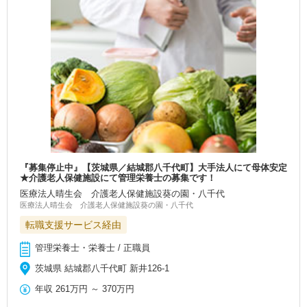
『募集停止中』【茨城県／結城郡八千代町】大手法人にて母体安定
★介護老人保健施設にて管理栄養士の募集です！
医療法人晴生会 介護老人保健施設葵の園・八千代
医療法人晴生会 介護老人保健施設葵の園・八千代
転職支援サービス経由
管理栄養士・栄養士 / 正職員
茨城県 結城郡八千代町 新井126-1
年収
261万円
～
370万円