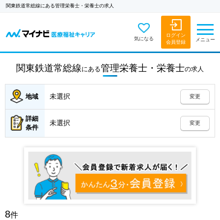
関東鉄道常総線にある管理栄養士・栄養士の求人
ログイン
気になる
メニュー
会員登録
関東鉄道常総線
管理栄養士・栄養士
にある
の
求人
未選択
地域
変更
詳細
未選択
変更
条件
8
件