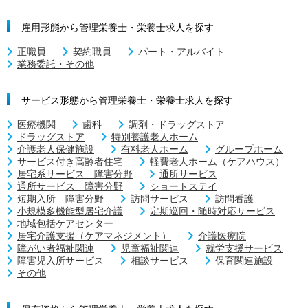
雇用形態から管理栄養士・栄養士求人を探す
正職員
契約職員
パート・アルバイト
業務委託・その他
サービス形態から管理栄養士・栄養士求人を探す
医療機関
歯科
調剤・ドラッグストア
ドラッグストア
特別養護老人ホーム
介護老人保健施設
有料老人ホーム
グループホーム
サービス付き高齢者住宅
軽費老人ホーム（ケアハウス）
居宅系サービス 障害分野
通所サービス
通所サービス 障害分野
ショートステイ
短期入所 障害分野
訪問サービス
訪問看護
小規模多機能型居宅介護
定期巡回・随時対応サービス
地域包括ケアセンター
居宅介護支援（ケアマネジメント）
介護医療院
障がい者福祉関連
児童福祉関連
就労支援サービス
障害児入所サービス
相談サービス
保育関連施設
その他