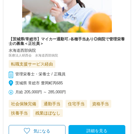
【茨城県/常総市】マイカー通勤可♪各種手当あり◎病院で管理栄養
士の募集＜正社員＞
水海道西部病院
医療法人研西会 水海道西部病院
転職支援サービス経由
管理栄養士・栄養士 / 正職員
茨城県 常総市 豊岡町丙685
月給
205,000円
～
285,000円
社会保険完備
通勤手当
住宅手当
資格手当
扶養手当
残業ほぼなし
詳細を見る
気になる