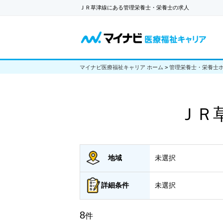
ＪＲ草津線にある管理栄養士・栄養士の求人
マイナビ医療福祉キャリア ホーム
>
管理栄養士・栄養士
ＪＲ
地域
未選択
詳細
条件
未選択
8
件