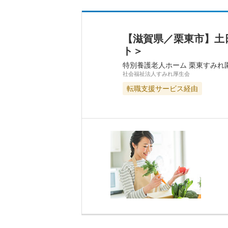
【滋賀県／栗東市】土
ト＞
特別養護老人ホーム 栗東すみれ
社会福祉法人すみれ厚生会
転職支援サービス経由