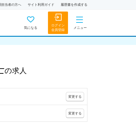
用担当者の方へ
サイト利用ガイド
履歴書を作成する
ログイン
気になる
メニュー
会員登録
士
の
求人
変更
する
変更
する