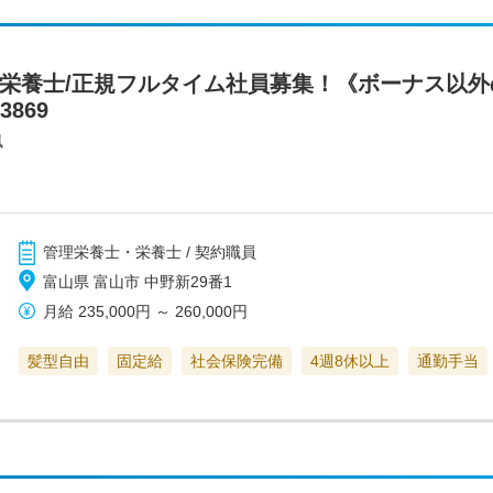
/栄養士/正規フルタイム社員募集！《ボーナス以外
869
風
管理栄養士・栄養士 / 契約職員
富山県 富山市 中野新29番1
月給
235,000円
～
260,000円
髪型自由
固定給
社会保険完備
4週8休以上
通勤手当