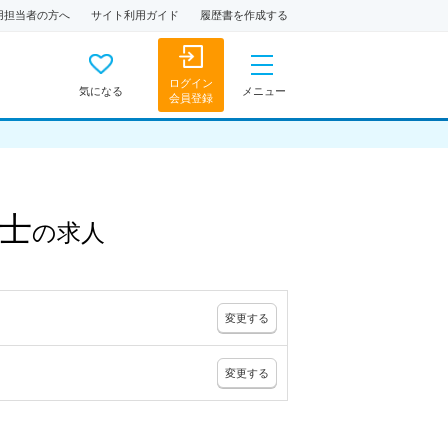
用担当者の方へ
サイト利用ガイド
履歴書を作成する
ログイン
気になる
メニュー
会員登録
士
の
求人
変更
する
変更
する