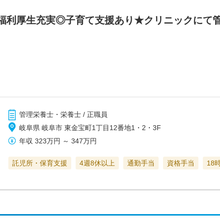
福利厚生充実◎子育て支援あり★クリニックにて
管理栄養士・栄養士 / 正職員
岐阜県 岐阜市 東金宝町1丁目12番地1・2・3F
年収
323万円
～
347万円
託児所・保育支援
4週8休以上
通勤手当
資格手当
18