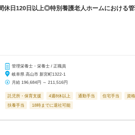
間休日120日以上◎特別養護老人ホームにおける
管理栄養士・栄養士 / 正職員
岐阜県 高山市 新宮町1322-1
月給
196,684円
～
211,516円
託児所・保育支援
4週8休以上
通勤手当
住宅手当
資
扶養手当
18時までに退社可能