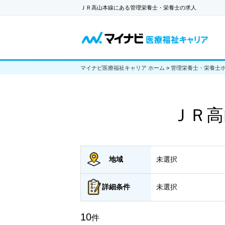
ＪＲ高山本線にある管理栄養士・栄養士の求人
マイナビ医療福祉キャリア ホーム
>
管理栄養士・栄養士
ＪＲ高
地域
未選択
詳細
条件
未選択
10
件