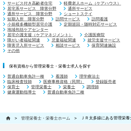
サービス付き高齢者住宅
軽費老人ホーム（ケアハウス）
居宅系サービス 障害分野
通所サービス
通所サービス 障害分野
ショートステイ
短期入所 障害分野
訪問サービス
訪問看護
小規模多機能型居宅介護
定期巡回・随時対応サービス
地域包括ケアセンター
居宅介護支援（ケアマネジメント）
介護医療院
障がい者福祉関連
児童福祉関連
就労支援サービス
障害児入所サービス
相談サービス
保育関連施設
その他
保有資格から管理栄養士・栄養士求人を探す
普通自動車免許一種
看護師
理学療法士
臨床検査技師
医療事務資格（民間）
登録販売者
保育士
管理栄養士
栄養士
調理師
健康運動指導士
普通自動車免許二種
ＪＲ太多線にある管理栄養
>
管理栄養士・栄養士ホーム
>