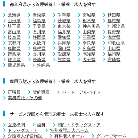
都道府県から管理栄養士・栄養士求人を探す
北海道
青森県
岩手県
宮城県
秋田県
山形県
福島県
茨城県
栃木県
群馬県
埼玉県
千葉県
東京都
神奈川県
新潟県
富山県
石川県
福井県
山梨県
長野県
岐阜県
静岡県
愛知県
三重県
滋賀県
京都府
大阪府
兵庫県
奈良県
和歌山県
鳥取県
島根県
岡山県
広島県
山口県
徳島県
香川県
愛媛県
高知県
福岡県
佐賀県
長崎県
熊本県
大分県
宮崎県
鹿児島県
沖縄県
雇用形態から管理栄養士・栄養士求人を探す
正職員
契約職員
パート・アルバイト
業務委託・その他
サービス形態から管理栄養士・栄養士求人を探す
医療機関
歯科
調剤・ドラッグストア
ドラッグストア
特別養護老人ホーム
介護老人保健施設
有料老人ホーム
グループホーム