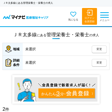
ＪＲ太多線にある管理栄養士・栄養士の求人
ログイン
気になる
メニュー
会員登録
ＪＲ太多線
管理栄養士・栄養士
にある
の
求人
未選択
地域
変更
詳細
未選択
変更
条件
2
件