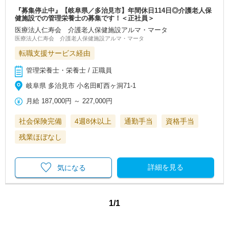
『募集停止中』【岐阜県／多治見市】年間休日114日◎介護老人保
健施設での管理栄養士の募集です！＜正社員＞
医療法人仁寿会 介護老人保健施設アルマ・マータ
医療法人仁寿会 介護老人保健施設アルマ・マータ
転職支援サービス経由
管理栄養士・栄養士 / 正職員
岐阜県 多治見市 小名田町西ヶ洞71-1
月給
187,000円
～
227,000円
社会保険完備
4週8休以上
通勤手当
資格手当
残業ほぼなし
詳細を見る
気になる
1/1