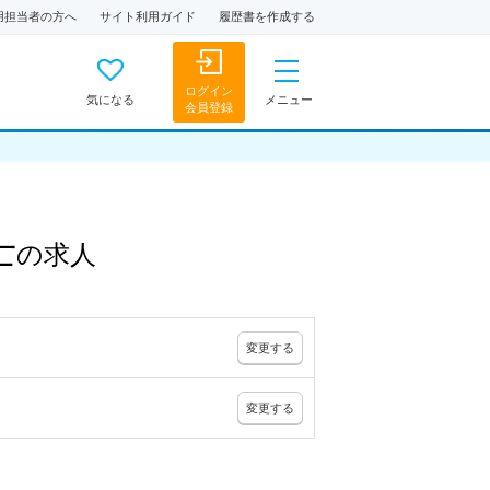
用担当者の方へ
サイト利用ガイド
履歴書を作成する
ログイン
気になる
メニュー
会員登録
士
の
求人
変更
する
変更
する