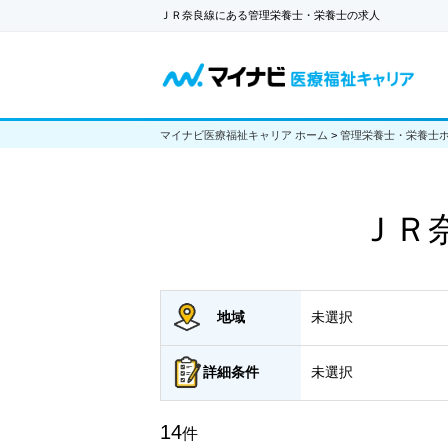
ＪＲ奈良線にある管理栄養士・栄養士の求人
マイナビ医療福祉キャリア ホーム
>
管理栄養士・栄養士
ＪＲ
地域
未選択
詳細
条件
未選択
14
件