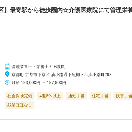
区】最寄駅から徒歩圏内☆介護医療院にて管理栄
管理栄養士・栄養士 / 正職員
京都府 京都市下京区 油小路通下魚棚下ル油小路町293
月給
193,000円
～
197,900円
社会保険完備
4週8休以上
通勤手当
住宅手当
扶養手
残業ほぼなし